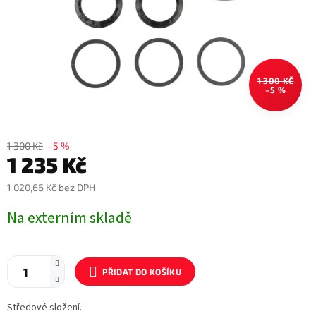
1 300 KČ
–5 %
1 300 Kč
–5 %
1 235 Kč
1 020,66 Kč bez DPH
Měrná
Na externím skladě
cena:
PŘIDAT DO KOŠÍKU
Středové složení.