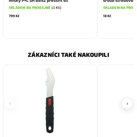
misky P+L SH BB92 pressfit sil
šroub středové 
SKLADEM NA PRODEJNĚ
(1 KS)
SKLADEM NA PROD
799 Kč
18 Kč
ZÁKAZNÍCI TAKÉ NAKOUPILI
‹
›