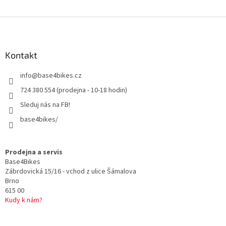
Z
á
p
a
Kontakt
t
info
@
base4bikes.cz
í
724 380 554 (prodejna - 10-18 hodin)
Sleduj nás na FB!
base4bikes/
Prodejna a servis
Base4Bikes
Zábrdovická 15/16 - vchod z ulice Šámalova
Brno
615 00
Kudy k nám?