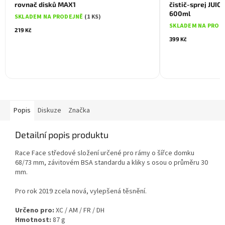
rovnač disků MAX1
čistič-sprej JUIC
600ml
SKLADEM NA PRODEJNĚ
(1 KS)
SKLADEM NA PROD
219 Kč
399 Kč
Popis
Diskuze
Značka
Detailní popis produktu
Race Face středové složení určené pro rámy o šířce domku
68/73 mm, závitovém BSA standardu a kliky s osou o průměru 30
mm.
Pro rok 2019 zcela nová, vylepšená těsnění.
Určeno pro:
XC / AM / FR / DH
Hmotnost:
87 g