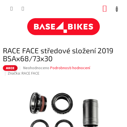
Přejít
NÁKUP
na
obsah
KOŠÍK
RACE FACE středové složení 2019
BSAx68/73x30
Průměrné
Neohodnoceno
Podrobnosti hodnocení
AKCE
hodnocení
Značka:
RACE FACE
produktu
je
0,0
z
5
hvězdiček.