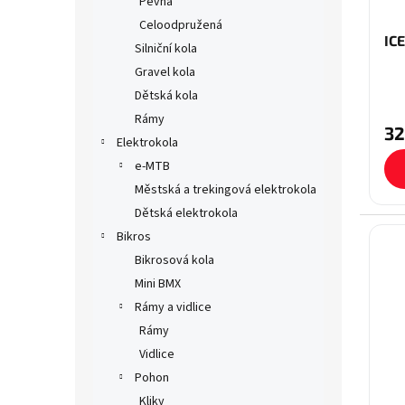
Pevná
d
t
u
Celoodpružená
ů
IC
k
Silniční kola
t
Gravel kola
ů
Dětská kola
Rámy
32
Elektrokola
e-MTB
Městská a trekingová elektrokola
Dětská elektrokola
Bikros
Bikrosová kola
Mini BMX
Rámy a vidlice
Rámy
Vidlice
Pohon
Kliky