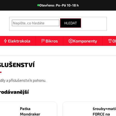
Otevřeno: Po–Pá 10–18 h
HLEDAT
Elektrokola
Bikros
Komponenty
O
SLUŠENSTVÍ
íly a příslušenství k pohonu.
rodávanější
Patka
šrouby+mati
Mondraker
FORCE na