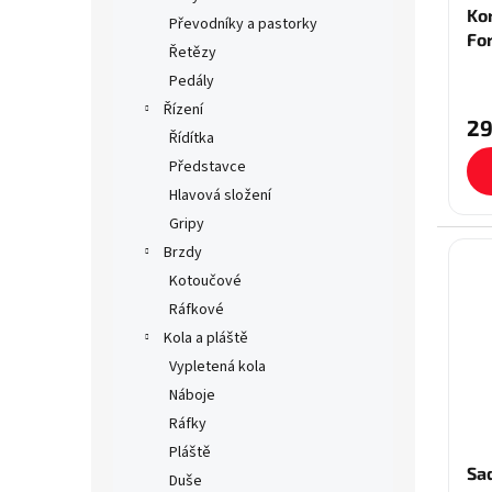
Ko
Převodníky a pastorky
Fo
Řetězy
Pedály
Řízení
29
Řídítka
Představce
Hlavová složení
Gripy
Brzdy
Kotoučové
Ráfkové
Kola a pláště
Vypletená kola
Náboje
Ráfky
Pláště
Sa
Duše