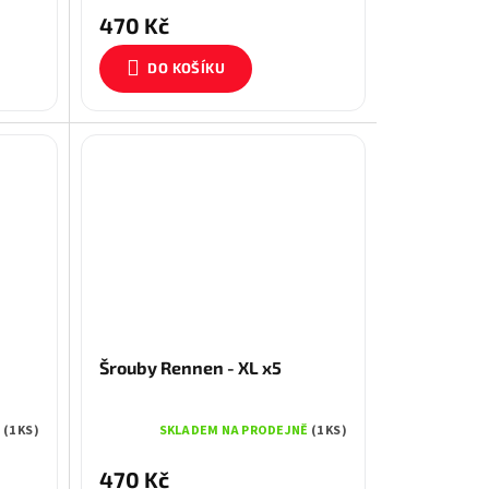
470 Kč
DO KOŠÍKU
Šrouby Rennen - XL x5
Ě
(1 KS)
SKLADEM NA PRODEJNĚ
(1 KS)
470 Kč