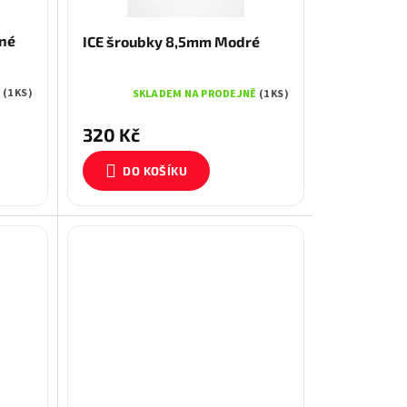
ené
ICE šroubky 8,5mm Modré
Ě
(1 KS)
SKLADEM NA PRODEJNĚ
(1 KS)
320 Kč
DO KOŠÍKU