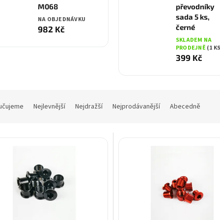
M068
převodníky
sada 5 ks,
NA OBJEDNÁVKU
černé
982 Kč
SKLADEM NA
PRODEJNĚ
(1 K
399 Kč
učujeme
Nejlevnější
Nejdražší
Nejprodávanější
Abecedně