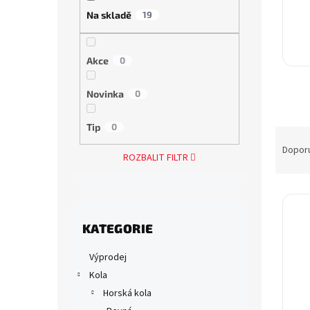
a
Na skladě
19
n
e
l
Akce
0
Novinka
0
Tip
0
Ř
a
Dopor
ROZBALIT FILTR
z
e
V
n
ý
í
Přeskočit
p
p
KATEGORIE
kategorie
i
r
s
o
Výprodej
p
d
Kola
r
u
Horská kola
o
k