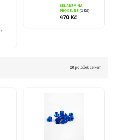
SKLADEM NA
PRODEJNĚ
(1 KS)
470 Kč
S)
20
položek celkem