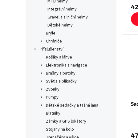
MTB helmy
42
Integrální helmy
Gravel a silniční helmy
Dětské helmy
Brýle
Chrániče
Příslušenství
Košíky a láhve
Elektronika a navigace
Brašny a batohy
Světla a blikačky
Zvonky
Pumpy
Sa
Dětské sedačky a tažná lana
Blatníky
Zámky a GPS lokátory
Stojany na kolo
47
Trenažéry a válce