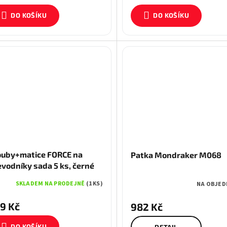
DO KOŠÍKU
DO KOŠÍKU
ouby+matice FORCE na
Patka Mondraker M068
evodníky sada 5 ks, černé
SKLADEM NA PRODEJNĚ
(1 KS)
NA OBJED
9 Kč
982 Kč
DO KOŠÍKU
DETAIL