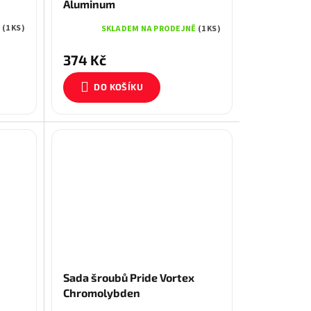
Aluminum
Ě
(1 KS)
SKLADEM NA PRODEJNĚ
(1 KS)
374 Kč
DO KOŠÍKU
Sada šroubů Pride Vortex
Chromolybden