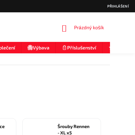
PŘIHLÁŠENÍ
NÁKUPNÍ
Prázdný košík
KOŠÍK
blečení
Výbava
Příslušenství
Nologo
ce
Šrouby Rennen
- XL x5