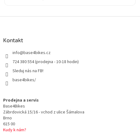
Z
á
p
a
Kontakt
t
info
@
base4bikes.cz
í
724 380 554 (prodejna - 10-18 hodin)
Sleduj nás na FB!
base4bikes/
Prodejna a servis
Base4Bikes
Zábrdovická 15/16 - vchod z ulice Šámalova
Brno
615 00
Kudy k nám?