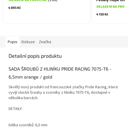
SKLADEM NA PRODEJNĚ
(1 KS)
SKLADEM NA PROD
4 895 Kč
4 150 Kč
Popis
Diskuze
Značka
Detailní popis produktu
SADA ŠROUBŮ Z HLINÍKU PRIDE RACING 7075-T6 -
6,5mm orange / gold
Skvělý nový produkt od francouzské značky Pride Racing, která
vyvíjí vlastní šrouby a svorníky z hliníku 7075-T6, dostupné v
několika barvách.
DETAILY:
Délka svorníků: 6,5 mm