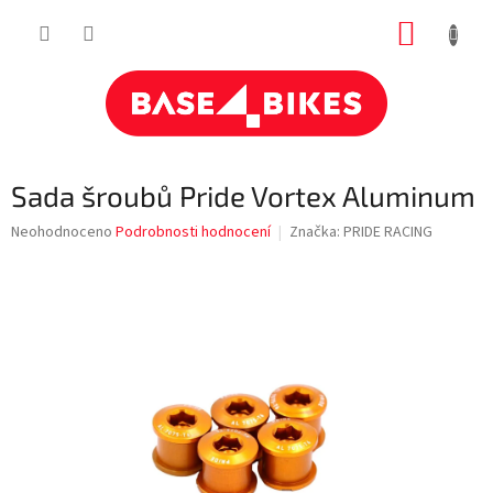
Přejít
NÁKUP
na
obsah
KOŠÍK
Sada šroubů Pride Vortex Aluminum
Průměrné
Neohodnoceno
Podrobnosti hodnocení
Značka:
PRIDE RACING
hodnocení
produktu
je
0,0
z
5
hvězdiček.