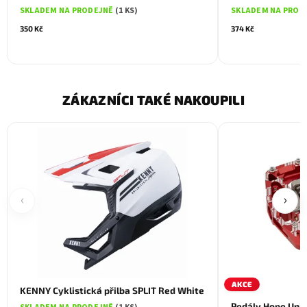
SKLADEM NA PRODEJNĚ
(1 KS)
SKLADEM NA PROD
350 Kč
374 Kč
ZÁKAZNÍCI TAKÉ NAKOUPILI
‹
›
AKCE
KENNY Cyklistická přilba SPLIT Red White
Pedály Hope Uni