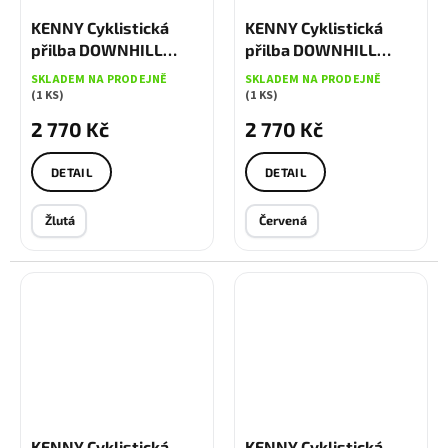
KENNY Cyklistická
KENNY Cyklistická
přilba DOWNHILL
přilba DOWNHILL
ELITE Navy Neon
ELITE Patriot
KENNY
SKLADEM NA PRODEJNĚ
SKLADEM NA PRODEJNĚ
Yellow
Cyklistická přilba
(1 KS)
(1 KS)
DOWNHILL ELITE
2 770 Kč
2 770 Kč
Patriot
DETAIL
DETAIL
Žlutá
Červená
KENNY Cyklistická
KENNY Cyklistická