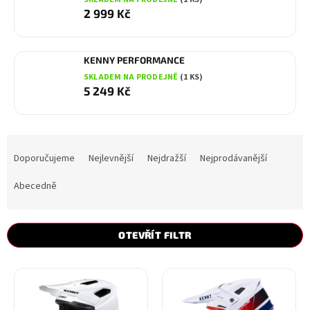
2 999 Kč
KENNY PERFORMANCE
SKLADEM NA PRODEJNĚ
(1 KS)
5 249 Kč
Ř
a
Doporučujeme
Nejlevnější
Nejdražší
Nejprodávanější
z
e
Abecedně
n
í
p
OTEVŘÍT FILTR
r
o
V
d
ý
u
p
k