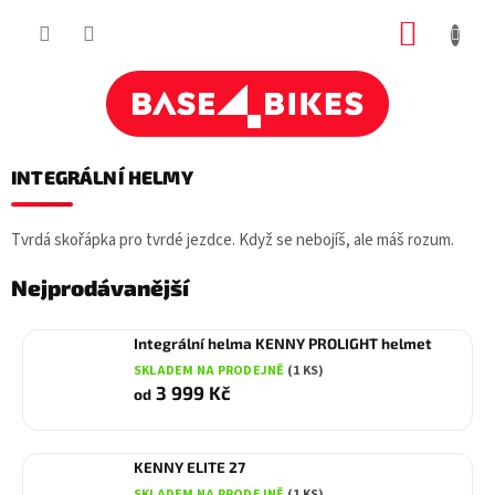
Přejít
NÁKUP
na
obsah
KOŠÍK
INTEGRÁLNÍ HELMY
Tvrdá skořápka pro tvrdé jezdce. Když se nebojíš, ale máš rozum.
Nejprodávanější
Integrální helma KENNY PROLIGHT helmet
SKLADEM NA PRODEJNĚ
(1 KS)
3 999 Kč
od
KENNY ELITE 27
SKLADEM NA PRODEJNĚ
(1 KS)