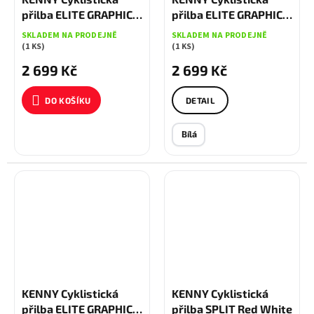
přilba ELITE GRAPHIC +
přilba ELITE GRAPHIC +
Magic Purple 2026
Neon
SKLADEM NA PRODEJNĚ
SKLADEM NA PRODEJNĚ
XXS, Fialová
(1 KS)
(1 KS)
2 699 Kč
2 699 Kč
DO KOŠÍKU
DETAIL
Bílá
KENNY Cyklistická
KENNY Cyklistická
přilba ELITE GRAPHIC +
přilba SPLIT Red White