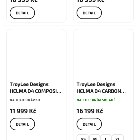
DETAIL
DETAIL
TroyLee Designs
TroyLee Designs
HELMA D4 COMPOSITE
HELMA D4 CARBON
MIPS FLARED WHITE /
MIPS LINED UP BLACK
NA OBJEDNÁVKU
NA EXTERNÍM SKLADĚ
INDIGO
11 999 Kč
16 199 Kč
DETAIL
DETAIL
XS
M
L
XL