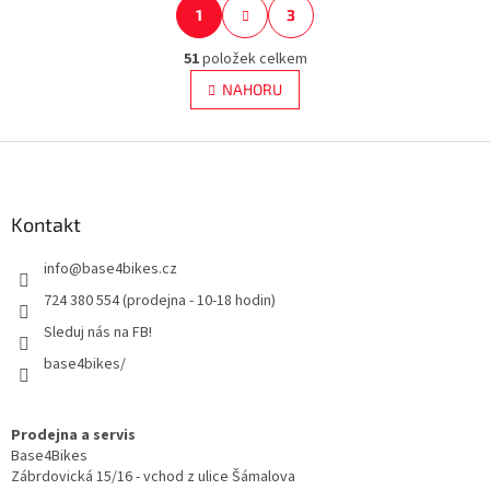
S
1
3
O
t
r
v
á
51
položek celkem
l
n
á
NAHORU
k
d
o
a
v
c
Z
á
í
n
á
p
í
p
r
a
Kontakt
v
t
k
info
@
base4bikes.cz
y
í
v
724 380 554 (prodejna - 10-18 hodin)
ý
p
Sleduj nás na FB!
i
base4bikes/
s
u
Prodejna a servis
Base4Bikes
Zábrdovická 15/16 - vchod z ulice Šámalova