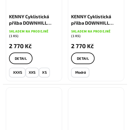
KENNY Cyklistická
KENNY Cyklistická
přilba DOWNHILL
přilba DOWNHILL
ELITE Black Diamond
ELITE Candy Blue
SKLADEM NA PRODEJNĚ
SKLADEM NA PRODEJNĚ
KENNY Cyklistická
(1 KS)
(1 KS)
přilba DOWNHILL
2 770 Kč
2 770 Kč
ELITE Candy Blue
DETAIL
DETAIL
XXXS
XXS
XS
Modrá