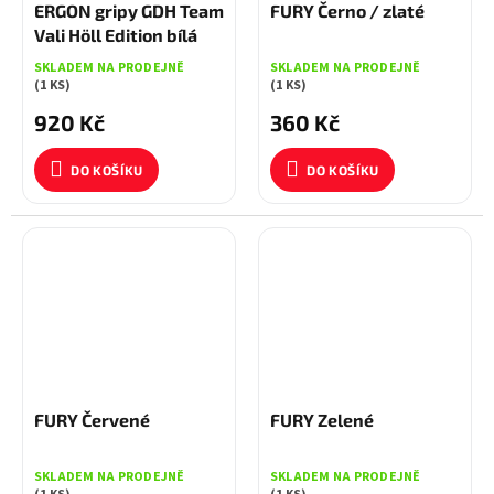
d
ERGON gripy GDH Team
FURY Černo / zlaté
u
Vali Höll Edition bílá
k
SKLADEM NA PRODEJNĚ
SKLADEM NA PRODEJNĚ
t
(1 KS)
(1 KS)
ů
920 Kč
360 Kč
DO KOŠÍKU
DO KOŠÍKU
FURY Červené
FURY Zelené
SKLADEM NA PRODEJNĚ
SKLADEM NA PRODEJNĚ