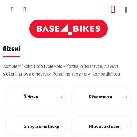
Přejít
NÁKUP
na
obsah
KOŠÍK
ŘÍZENÍ
Kompletní kokpit pro tvoje kolo – řídítka, představce, hlavová
složení, gripy a omotávky. Poradíme s rozměry i kompatibilitou.
Řidítka
Představce
Gripy a omotávky
Hlavová složení