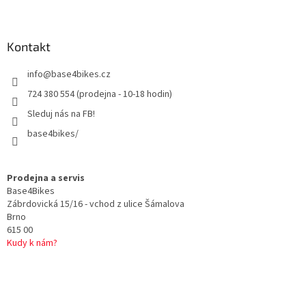
Z
í
n
á
p
í
p
r
a
Kontakt
v
t
k
info
@
base4bikes.cz
y
í
v
724 380 554 (prodejna - 10-18 hodin)
ý
p
Sleduj nás na FB!
i
base4bikes/
s
u
Prodejna a servis
Base4Bikes
Zábrdovická 15/16 - vchod z ulice Šámalova
Brno
615 00
Kudy k nám?