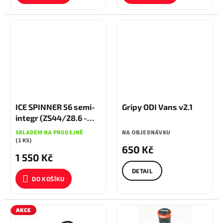
ICE SPINNER 56 semi-
Gripy ODI Vans v2.1
integr (ZS44/28.6 -
ZS56/40) Zlaté
SKLADEM NA PRODEJNĚ
NA OBJEDNÁVKU
(1 KS)
650 Kč
1 550 Kč
DETAIL
DO KOŠÍKU
AKCE