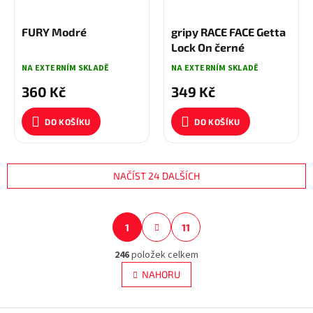
FURY Modré
gripy RACE FACE Getta
Lock On černé
NA EXTERNÍM SKLADĚ
NA EXTERNÍM SKLADĚ
360 Kč
349 Kč
DO KOŠÍKU
DO KOŠÍKU
NAČÍST 24 DALŠÍCH
S
1
11
O
t
r
v
á
246
položek celkem
l
n
á
NAHORU
k
d
o
a
v
c
á