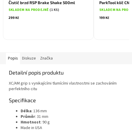
Čistič brzd RSP Brake Shake 500ml
ParkTool klíč CN
SKLADEM NA PRODEJNĚ
(1 KS)
SKLADEM NA PROD
299 Kč
199 Kč
Popis
Diskuze
Značka
Detailní popis produktu
XC/AM grip s vynikajícími tlumícími vlastnostmi se zachováním
perfektního citu
Specifikace
Délka
: 136 mm
Průměr
: 31 mm
Hmotnost
: 90 g
Made in USA