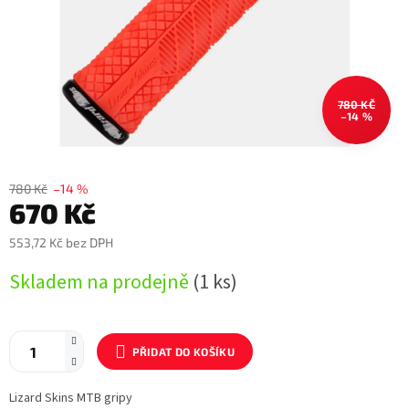
780 KČ
–14 %
780 Kč
–14 %
670 Kč
553,72 Kč bez DPH
Měrná
Skladem na prodejně
(1 ks)
cena:
PŘIDAT DO KOŠÍKU
Lizard Skins MTB gripy