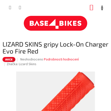
Přejít
NÁKUP
na
obsah
KOŠÍK
LIZARD SKINS gripy Lock-On Charger
Evo Fire Red
Průměrné
Neohodnoceno
Podrobnosti hodnocení
AKCE
hodnocení
Značka:
Lizard Skins
produktu
je
0,0
z
5
hvězdiček.