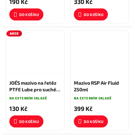
190 Kč
330 Kč
DO KOŠÍKU
DO KOŠÍKU
AKCE
140 KČ
–7 %
JOE´S mazivo na řetěz
Mazivo RSP Air Fluid
PTFE Lube pro suché
250ml
podmínky 60 ml
NA EXTERNÍM SKLADĚ
NA EXTERNÍM SKLADĚ
130 Kč
399 Kč
DO KOŠÍKU
DO KOŠÍKU