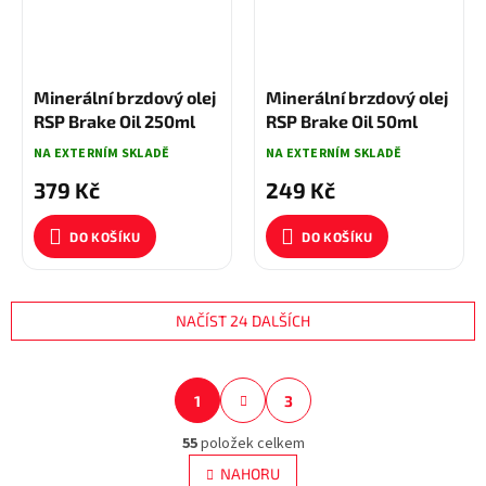
Minerální brzdový olej
Minerální brzdový olej
RSP Brake Oil 250ml
RSP Brake Oil 50ml
NA EXTERNÍM SKLADĚ
NA EXTERNÍM SKLADĚ
379 Kč
249 Kč
DO KOŠÍKU
DO KOŠÍKU
NAČÍST 24 DALŠÍCH
S
1
3
O
t
r
v
á
55
položek celkem
l
n
á
NAHORU
k