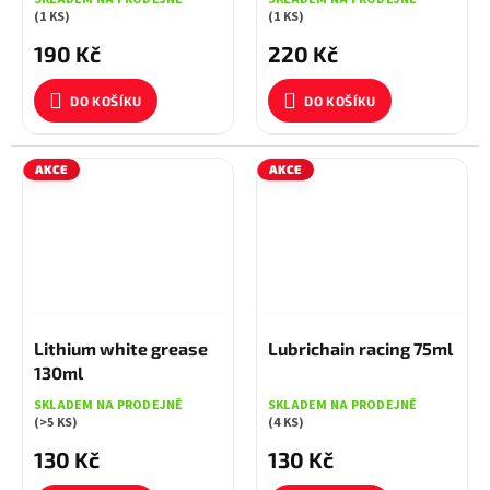
(1 KS)
(1 KS)
190 Kč
220 Kč
DO KOŠÍKU
DO KOŠÍKU
AKCE
AKCE
135 KČ
–3 %
139 KČ
–6 %
Lithium white grease
Lubrichain racing 75ml
130ml
SKLADEM NA PRODEJNĚ
SKLADEM NA PRODEJNĚ
(>5 KS)
(4 KS)
130 Kč
130 Kč