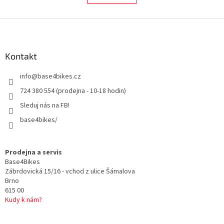
d
o
a
v
c
Z
á
í
n
á
p
í
p
r
a
Kontakt
v
t
k
info
@
base4bikes.cz
y
í
v
724 380 554 (prodejna - 10-18 hodin)
ý
p
Sleduj nás na FB!
i
base4bikes/
s
u
Prodejna a servis
Base4Bikes
Zábrdovická 15/16 - vchod z ulice Šámalova
Brno
615 00
Kudy k nám?