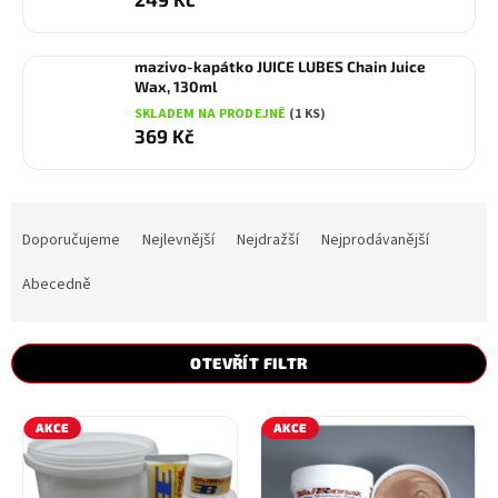
mazivo-kapátko JUICE LUBES Chain Juice
Wax, 130ml
SKLADEM NA PRODEJNĚ
(1 KS)
369 Kč
Ř
a
Doporučujeme
Nejlevnější
Nejdražší
Nejprodávanější
z
e
Abecedně
n
í
p
OTEVŘÍT FILTR
r
o
V
d
AKCE
AKCE
ý
u
p
k
i