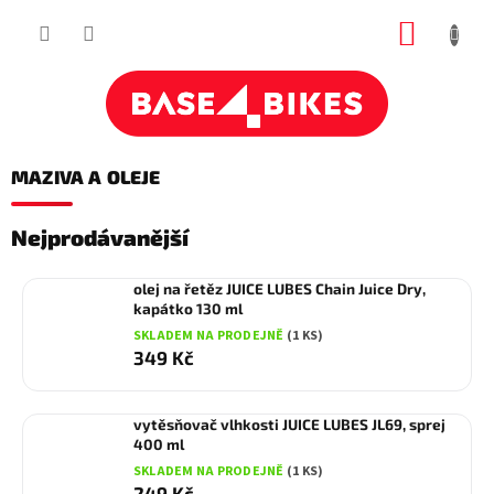
Přejít
NÁKUP
na
obsah
KOŠÍK
MAZIVA A OLEJE
Nejprodávanější
olej na řetěz JUICE LUBES Chain Juice Dry,
kapátko 130 ml
SKLADEM NA PRODEJNĚ
(1 KS)
349 Kč
vytěsňovač vlhkosti JUICE LUBES JL69, sprej
400 ml
SKLADEM NA PRODEJNĚ
(1 KS)
249 Kč