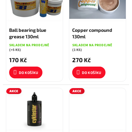
t
s
ů
p
r
o
180 KČ
–5 %
280 KČ
–3 %
d
Ball bearing blue
Copper compound
u
grease 130ml
130ml
k
SKLADEM NA PRODEJNĚ
SKLADEM NA PRODEJNĚ
t
(>5 KS)
(1 KS)
ů
170 Kč
270 Kč
DO KOŠÍKU
DO KOŠÍKU
AKCE
AKCE