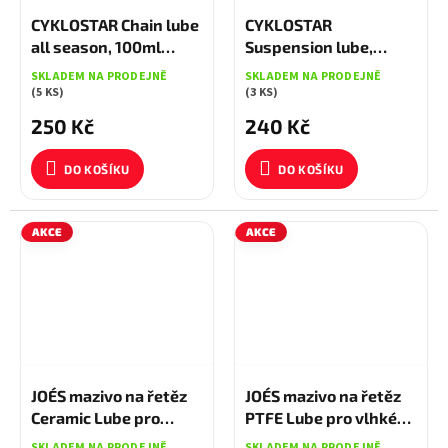
259 KČ
–3 %
259 KČ
–7 %
CYKLOSTAR Chain lube
CYKLOSTAR
all season, 100ml
Suspension lube,
kapátko
300ml sprej
SKLADEM NA PRODEJNĚ
SKLADEM NA PRODEJNĚ
(5 KS)
(3 KS)
250 Kč
240 Kč
DO KOŠÍKU
DO KOŠÍKU
AKCE
AKCE
200 KČ
–5 %
230 KČ
–4 %
JOE´S mazivo na řetěz
JOE´S mazivo na řetěz
Ceramic Lube pro
PTFE Lube pro vlhké
vlhké podmínky 60 ml
podmínky 125 ml
SKLADEM NA PRODEJNĚ
SKLADEM NA PRODEJNĚ