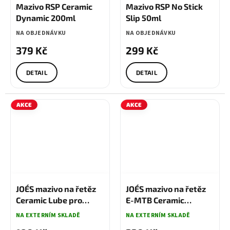
Mazivo RSP Ceramic
Mazivo RSP No Stick
Dynamic 200ml
Slip 50ml
NA OBJEDNÁVKU
NA OBJEDNÁVKU
379 Kč
299 Kč
DETAIL
DETAIL
AKCE
AKCE
200 KČ
–5 %
350 KČ
–5 %
JOE´S mazivo na řetěz
JOE´S mazivo na řetěz
Ceramic Lube pro
E-MTB Ceramic
suché podmínky 60 ml
BioLube 125 ml
NA EXTERNÍM SKLADĚ
NA EXTERNÍM SKLADĚ