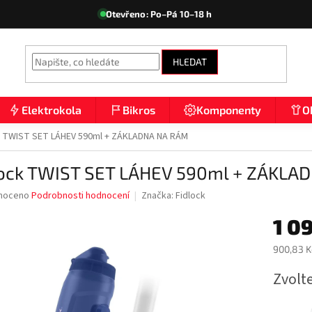
Otevřeno: Po–Pá 10–18 h
HLEDAT
Elektrokola
Bikros
Komponenty
O
k TWIST SET LÁHEV 590ml + ZÁKLADNA NA RÁM
lock TWIST SET LÁHEV 590ml + ZÁKLA
né
noceno
Podrobnosti hodnocení
Značka:
Fidlock
ní
1 0
u
900,83 K
Měrná
Zvolt
cena:
ek.