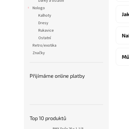
Dárky a ostatní
Nologo
Ja
Kalhoty
Dresy
Rukavice
Na
Ostatní
Retro/exotika
Značky
Mů
Přijímáme online platby
Top 10 produktů