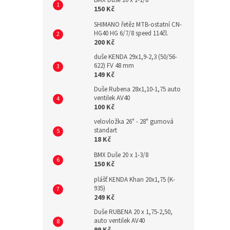
BMX Duše 20 x 1-1/8
150 Kč
SHIMANO řetěz MTB-ostatní CN-
HG40 HG 6/7/8 speed 114čl.
200 Kč
duše KENDA 29x1,9-2,3 (50/56-
622) FV 48 mm
149 Kč
Duše Rubena 28x1,10-1,75 auto
ventilek AV40
100 Kč
velovložka 26" - 28" gumová
standart
18 Kč
BMX Duše 20 x 1-3/8
150 Kč
plášť KENDA Khan 20x1,75 (K-
935)
249 Kč
Duše RUBENA 20 x 1,75-2,50,
auto ventilek AV40