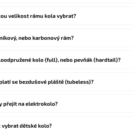
kou velikost rámu kola vybrat?
iníkový, nebo karbonový rám?
loodpružené kolo (full), nebo pevňák (hardtail)?
platí se bezdušové pláště (tubeless)?
y přejít na elektrokolo?
k vybrat dětské kolo?