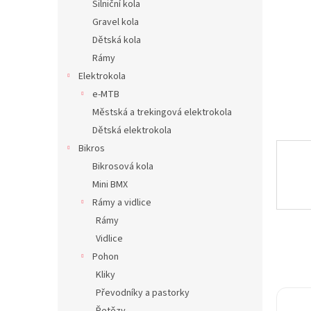
Silniční kola
n
Gravel kola
e
Dětská kola
l
Rámy
Elektrokola
e-MTB
Městská a trekingová elektrokola
Dětská elektrokola
Bikros
Bikrosová kola
Mini BMX
Rámy a vidlice
Rámy
Vidlice
Pohon
Kliky
Převodníky a pastorky