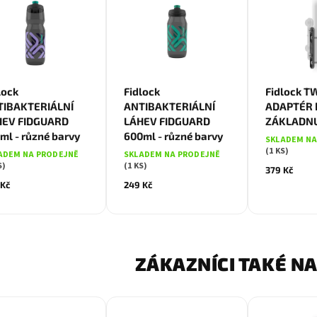
Zelená
Fialová
Zelená
Fialová
lock
Fidlock
Fidlock T
TIBAKTERIÁLNÍ
ANTIBAKTERIÁLNÍ
ADAPTÉR 
Černá
Šedá
Černá
Šedá
HEV FIDGUARD
LÁHEV FIDGUARD
ZÁKLADN
Oranžová
Oranžnová
ml - různé barvy
600ml - různé barvy
SKLADEM NA
(1 KS)
ADEM NA PRODEJNĚ
SKLADEM NA PRODEJNĚ
S)
(1 KS)
379 Kč
 Kč
249 Kč
ZÁKAZNÍCI TAKÉ NA