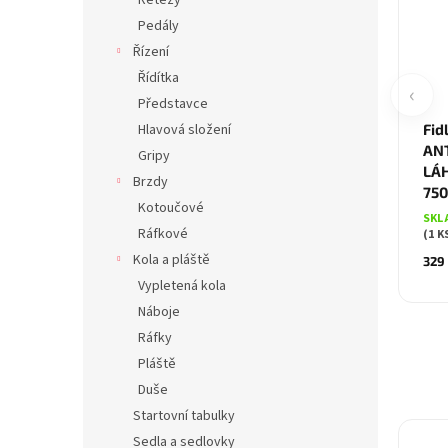
Řetězy
Pedály
Řízení
Řídítka
‹
Představce
Hlavová složení
Fid
AN
Gripy
LÁ
Brzdy
750
Kotoučové
SKL
Ráfkové
(1 K
Kola a pláště
329
Vypletená kola
Náboje
Ráfky
Pláště
Duše
Startovní tabulky
Sedla a sedlovky