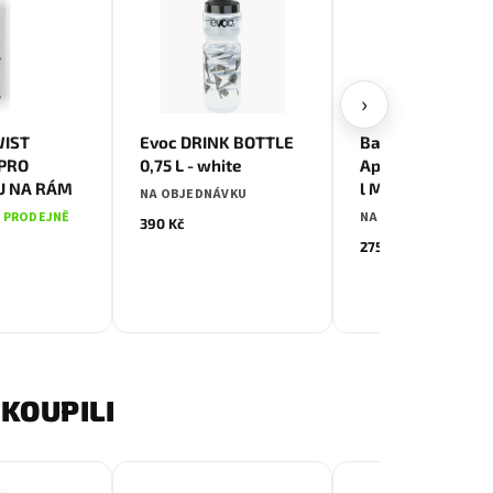
›
WIST
Evoc DRINK BOTTLE
Barel na vodu
PRO
0,75 L - white
Applied Nutrition
U NA RÁM
l Matt Black
NA OBJEDNÁVKU
 PRODEJNĚ
NA OBJEDNÁVKU
390 Kč
275 Kč
KOUPILI