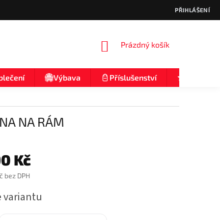
PŘIHLÁŠENÍ
NÁKUPNÍ
Prázdný košík
KOŠÍK
blečení
Výbava
Příslušenství
Nologo
DNA NA RÁM
90 Kč
č bez DPH
e variantu