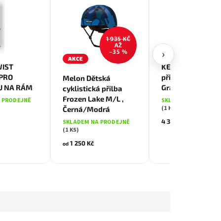
1 935 KČ
AŽ
›
–35 %
AKCE
Bílá
WIST
KENNY Cyklistic
Černá/Modrá
PRO
přilba RAFALE
Melon Dětská
U NA RÁM
Gradient S, Bílá
cyklistická přilba
Frozen Lake M/L ,
 PRODEJNĚ
SKLADEM NA PRODE
(1 KS)
Černá/Modrá
4 310 Kč
SKLADEM NA PRODEJNĚ
(1 KS)
1 250 Kč
od