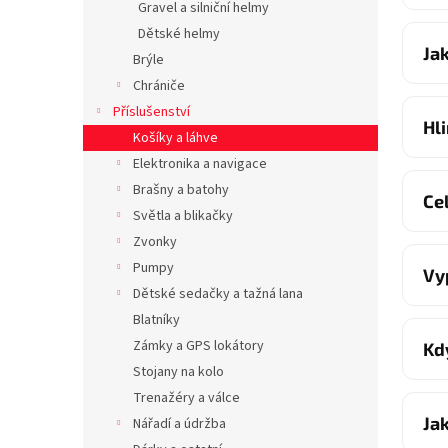
Gravel a silniční helmy
Dětské helmy
Ja
Brýle
Chrániče
Příslušenství
Hl
Košíky a láhve
Elektronika a navigace
Brašny a batohy
Ce
Světla a blikačky
Zvonky
Pumpy
Vy
Dětské sedačky a tažná lana
Blatníky
Zámky a GPS lokátory
Kd
Stojany na kolo
Trenažéry a válce
Ja
Nářadí a údržba