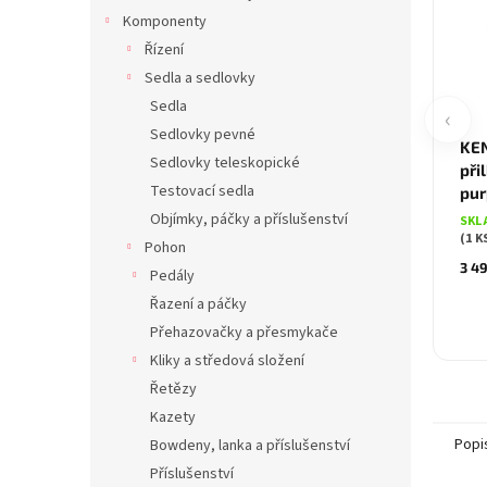
Komponenty
Řízení
Sedla a sedlovky
Sedla
‹
Sedlovky pevné
KEN
Sedlovky teleskopické
při
Testovací sedla
pur
Objímky, páčky a příslušenství
SKL
(1 K
Pohon
3 4
Pedály
Řazení a páčky
Přehazovačky a přesmykače
Kliky a středová složení
Řetězy
Kazety
Popi
Bowdeny, lanka a příslušenství
Příslušenství