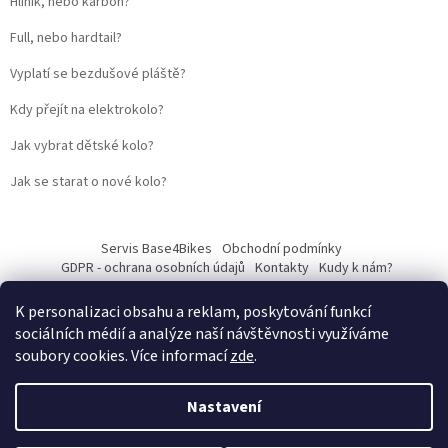
Hliník, nebo karbon?
Full, nebo hardtail?
Vyplatí se bezdušové pláště?
Kdy přejít na elektrokolo?
Jak vybrat dětské kolo?
Jak se starat o nové kolo?
Servis Base4Bikes
Obchodní podmínky
GDPR - ochrana osobních údajů
Kontakty
Kudy k nám?
K personalizaci obsahu a reklam, poskytování funkcí
sociálních médií a analýze naší návštěvnosti využíváme
soubory cookies. Více informací
zde
.
Vytvořil Shoptet
Nastavení
Web vytvořil
Martin Kostelka – prodbykosta