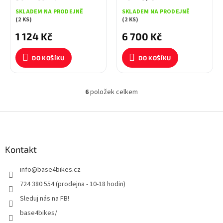
SKLADEM NA PRODEJNĚ
SKLADEM NA PRODEJNĚ
(2 KS)
(2 KS)
1 124 Kč
6 700 Kč
DO KOŠÍKU
DO KOŠÍKU
6
položek celkem
O
v
l
Z
á
á
d
p
a
a
Kontakt
c
t
í
info
@
base4bikes.cz
í
p
r
724 380 554 (prodejna - 10-18 hodin)
v
Sleduj nás na FB!
k
y
base4bikes/
v