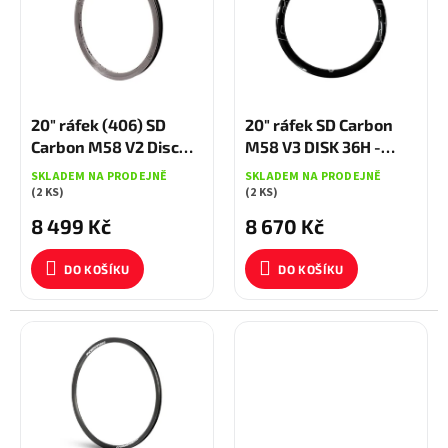
k
i
t
s
ů
p
r
o
d
20" ráfek (406) SD
20" ráfek SD Carbon
u
Carbon M58 V2 Disc
M58 V3 DISK 36H -
k
36H - lesklý
lesklý
SKLADEM NA PRODEJNĚ
SKLADEM NA PRODEJNĚ
t
(2 KS)
(2 KS)
ů
8 499 Kč
8 670 Kč
DO KOŠÍKU
DO KOŠÍKU