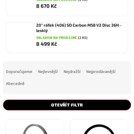
8 670 Kč
20" ráfek (406) SD Carbon M58 V2 Disc 36H -
lesklý
SKLADEM NA PRODEJNĚ
(2 KS)
8 499 Kč
Ř
a
Doporučujeme
Nejlevnější
Nejdražší
Nejprodávanější
z
e
Abecedně
n
í
p
OTEVŘÍT FILTR
r
o
V
d
ý
u
p