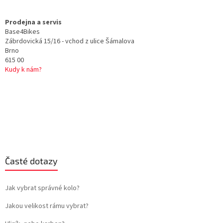
ý
p
Prodejna a servis
i
Base4Bikes
s
Zábrdovická 15/16 - vchod z ulice Šámalova
u
Brno
615 00
Kudy k nám?
Časté dotazy
Jak vybrat správné kolo?
Jakou velikost rámu vybrat?