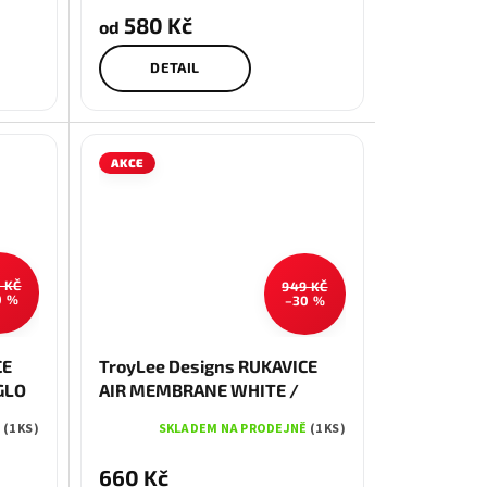
580 Kč
od
DETAIL
AKCE
 KČ
949 KČ
0 %
–30 %
M
L
CE
TroyLee Designs RUKAVICE
GLO
AIR MEMBRANE WHITE /
INFRA RED
Ě
(1 KS)
SKLADEM NA PRODEJNĚ
(1 KS)
660 Kč