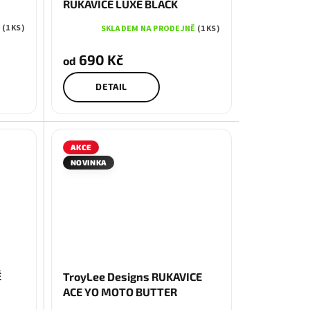
RUKAVICE LUXE BLACK
Ě
(1 KS)
SKLADEM NA PRODEJNĚ
(1 KS)
690 Kč
od
DETAIL
AKCE
NOVINKA
S
M
L
É
TroyLee Designs RUKAVICE
ACE YO MOTO BUTTER