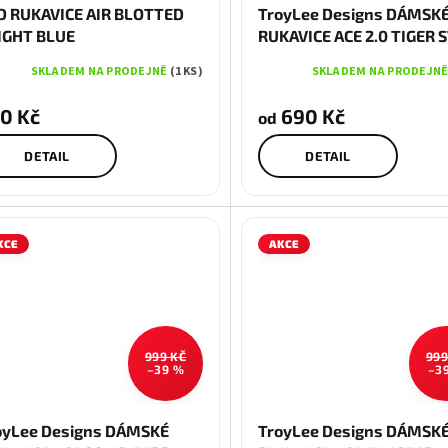
D RUKAVICE AIR BLOTTED
TroyLee Designs DÁMSK
IGHT BLUE
RUKAVICE ACE 2.0 TIGER 
GREEN
SKLADEM NA PRODEJNĚ
(1 KS)
SKLADEM NA PRODEJN
0 Kč
690 Kč
od
DETAIL
DETAIL
KCE
AKCE
999 KČ
999
–39 %
–3
S
M
M
oyLee Designs DÁMSKÉ
TroyLee Designs DÁMSK