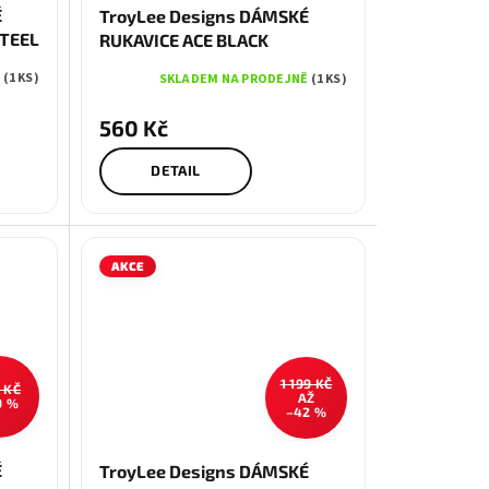
É
TroyLee Designs DÁMSKÉ
STEEL
RUKAVICE ACE BLACK
Ě
(1 KS)
SKLADEM NA PRODEJNĚ
(1 KS)
560 Kč
DETAIL
AKCE
1 199 KČ
 KČ
AŽ
9 %
–42 %
S
M
É
TroyLee Designs DÁMSKÉ