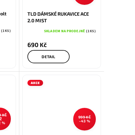
L
olt
TLD DÁMSKÉ RUKAVICE ACE
2.0 MIST
Ě
(1 KS)
SKLADEM NA PRODEJNĚ
(1 KS)
690 Kč
DETAIL
AKCE
9 KČ
999 KČ
Ž
–43 %
2 %
XL