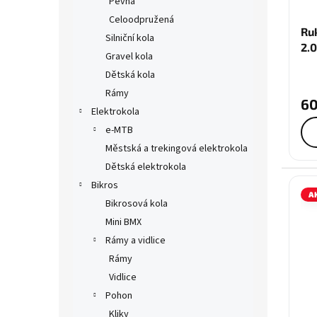
Pevná
d
t
u
Celoodpružená
ů
Ru
k
Silniční kola
2.0
t
Gravel kola
ů
Dětská kola
Rámy
60
Elektrokola
e-MTB
Městská a trekingová elektrokola
Dětská elektrokola
Bikros
A
Bikrosová kola
Mini BMX
Rámy a vidlice
Rámy
Vidlice
Pohon
Kliky