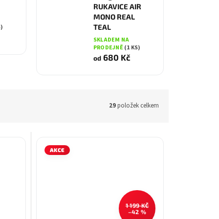
RUKAVICE AIR
MONO REAL
TEAL
S)
SKLADEM NA
PRODEJNĚ
(1 KS)
680 Kč
od
29
položek celkem
AKCE
1 199 KČ
–42 %