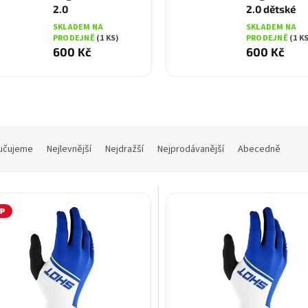
2.0
2.0 dětské
SKLADEM NA
SKLADEM NA
PRODEJNĚ
(1 KS)
PRODEJNĚ
(1 K
600 Kč
600 Kč
učujeme
Nejlevnější
Nejdražší
Nejprodávanější
Abecedně
IP