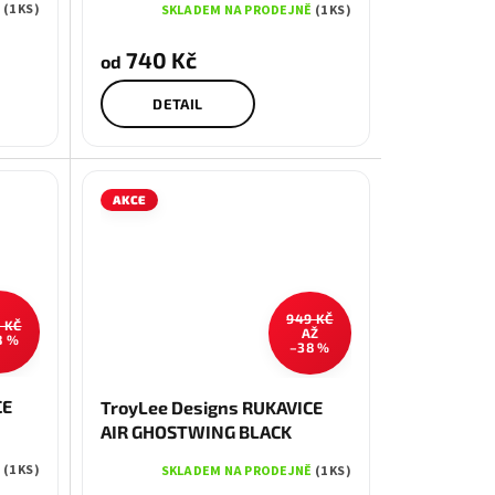
Ě
(1 KS)
SKLADEM NA PRODEJNĚ
(1 KS)
740 Kč
od
DETAIL
AKCE
949 KČ
 KČ
AŽ
8 %
–38 %
M
L
CE
TroyLee Designs RUKAVICE
AIR GHOSTWING BLACK
Ě
(1 KS)
SKLADEM NA PRODEJNĚ
(1 KS)