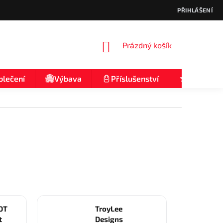
PŘIHLÁŠENÍ
NÁKUPNÍ
Prázdný košík
KOŠÍK
blečení
Výbava
Příslušenství
Nologo
OT
TroyLee
t
Designs