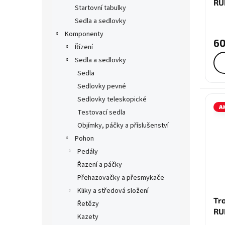
RU
Startovní tabulky
CO
Sedla a sedlovky
Komponenty
60
Řízení
Sedla a sedlovky
Sedla
Sedlovky pevné
Sedlovky teleskopické
A
Testovací sedla
Objímky, páčky a příslušenství
Pohon
Pedály
Řazení a páčky
Přehazovačky a přesmykače
Kliky a středová složení
Tr
Řetězy
RU
Kazety
LI