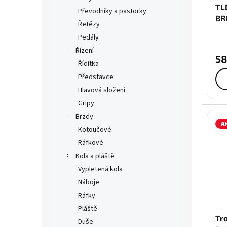
TL
Převodníky a pastorky
BR
Řetězy
Pedály
Řízení
58
Řídítka
Představce
Hlavová složení
Gripy
Brzdy
A
Kotoučové
Ráfkové
Kola a pláště
Vypletená kola
Náboje
Ráfky
Pláště
Tr
Duše