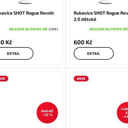
Modrá
Černá
Modrá
Černá
kavice SHOT Rogue Revolt
Rukavice SHOT Rogue Rev
2.0 dětské
SKLADEM NA PRODEJNĚ
(1 KS)
SKLADEM NA PRODEJN
0 Kč
600 Kč
DETAIL
DETAIL
KCE
AKCE
1 19
949 KČ
A
–38 %
–4
L
XL
S
M
L