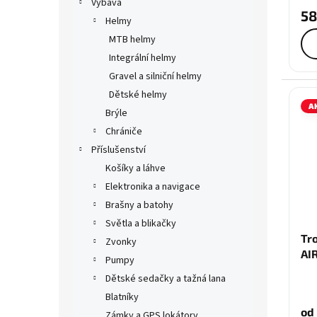
Výbava
58
Helmy
MTB helmy
Integrální helmy
Gravel a silniční helmy
Dětské helmy
A
Brýle
Chrániče
Příslušenství
Košíky a láhve
Elektronika a navigace
Brašny a batohy
Světla a blikačky
Tr
Zvonky
AI
Pumpy
Dětské sedačky a tažná lana
Blatníky
od
Zámky a GPS lokátory