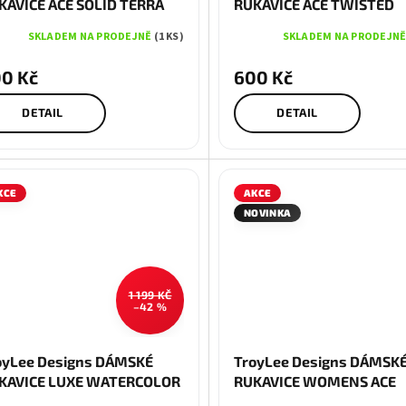
KAVICE ACE SOLID TERRA
RUKAVICE ACE TWISTED
TTA
CHECKERS DEEP PURPLE
SKLADEM NA PRODEJNĚ
(1 KS)
SKLADEM NA PRODEJN
0 Kč
600 Kč
DETAIL
DETAIL
KCE
AKCE
NOVINKA
1 199 KČ
–42 %
M
L
XL
S
M
L
oyLee Designs DÁMSKÉ
TroyLee Designs DÁMSK
KAVICE LUXE WATERCOLOR
RUKAVICE WOMENS ACE
LAC
SOLID DAWN BLUE