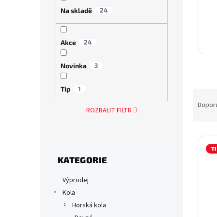
a
Na skladě
24
n
e
l
Akce
24
Novinka
3
Tip
1
Ř
a
Dopor
ROZBALIT FILTR
z
e
V
n
ý
í
T
Přeskočit
p
p
KATEGORIE
kategorie
i
r
s
o
Výprodej
p
d
Kola
r
u
Horská kola
o
k