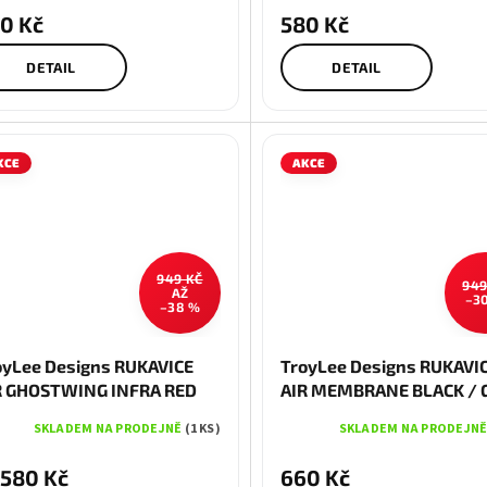
0 Kč
580 Kč
DETAIL
DETAIL
KCE
AKCE
949 KČ
949
AŽ
–3
–38 %
S
M
L
XL
S
L
oyLee Designs RUKAVICE
TroyLee Designs RUKAVI
R GHOSTWING INFRA RED
AIR MEMBRANE BLACK / 
YELLOW
SKLADEM NA PRODEJNĚ
(1 KS)
SKLADEM NA PRODEJN
580 Kč
660 Kč