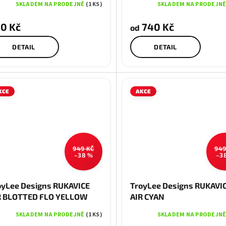
SKLADEM NA PRODEJNĚ
(1 KS)
SKLADEM NA PRODEJN
0 Kč
740 Kč
od
DETAIL
DETAIL
KCE
AKCE
949 KČ
949
–38 %
–3
M
XL
L
oyLee Designs RUKAVICE
TroyLee Designs RUKAVI
R BLOTTED FLO YELLOW
AIR CYAN
SKLADEM NA PRODEJNĚ
(1 KS)
SKLADEM NA PRODEJN