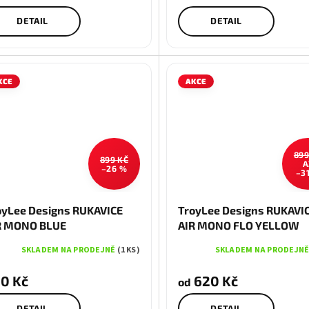
DETAIL
DETAIL
KCE
AKCE
899
899 KČ
A
–26 %
–3
S
M
S
M
L
2X
oyLee Designs RUKAVICE
TroyLee Designs RUKAVI
R MONO BLUE
AIR MONO FLO YELLOW
SKLADEM NA PRODEJNĚ
(1 KS)
SKLADEM NA PRODEJN
0 Kč
620 Kč
od
DETAIL
DETAIL