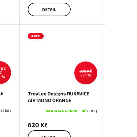
DETAIL
AKCE
 KČ
899 KČ
Ž
–31 %
1 %
L
S
M
L
CE
TroyLee Designs RUKAVICE
AIR MONO ORANGE
Ě
(2 KS)
SKLADEM NA PRODEJNĚ
(1 KS)
620 Kč
DETAIL