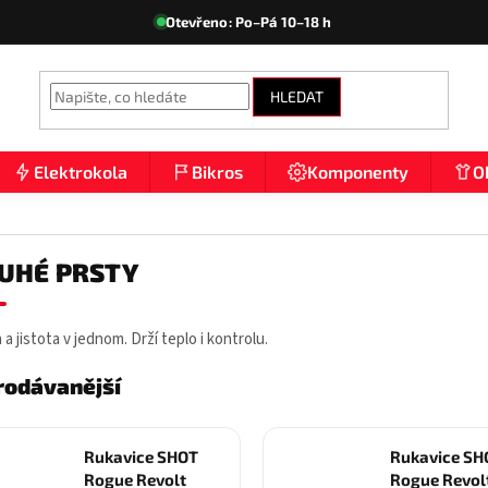
Otevřeno: Po–Pá 10–18 h
HLEDAT
Elektrokola
Bikros
Komponenty
O
UHÉ PRSTY
a jistota v jednom. Drží teplo i kontrolu.
rodávanější
Rukavice SHOT
Rukavice SH
Rogue Revolt
Rogue Revol