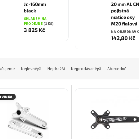
Jr.-160mm
20 mm AL C
black
pojistná
matice osy
SKLADEM NA
M20 fialová
PRODEJNĚ
(1 KS)
3 825 Kč
NA OBJEDNÁVK
142,80 Kč
učujeme
Nejlevnější
Nejdražší
Nejprodávanější
Abecedně
OVINKA