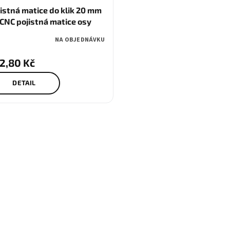
istná matice do klik 20 mm
 CNC pojistná matice osy
0 fialová
NA OBJEDNÁVKU
2,80 Kč
DETAIL
O
v
l
á
d
a
c
í
p
r
v
k