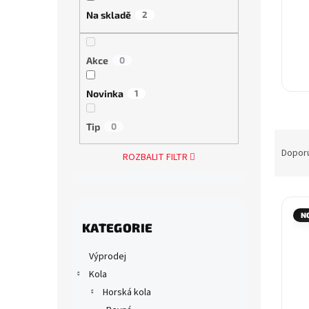
a
Na skladě
2
n
e
l
Akce
0
Novinka
1
Tip
0
Ř
a
Dopor
ROZBALIT FILTR
z
e
V
n
ý
í
Přeskočit
N
p
p
KATEGORIE
kategorie
i
r
s
o
Výprodej
p
d
Kola
r
u
Horská kola
o
k