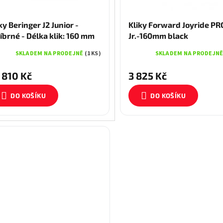
ky Beringer J2 Junior -
Kliky Forward Joyride PR
íbrné - Délka klik: 160 mm
Jr.-160mm black
SKLADEM NA PRODEJNĚ
(1 KS)
SKLADEM NA PRODEJN
 810 Kč
3 825 Kč
DO KOŠÍKU
DO KOŠÍKU