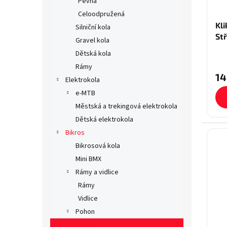
Pevná
d
t
Celoodpružená
u
ů
Kli
Silniční kola
k
Stř
t
Gravel kola
ů
Dětská kola
Rámy
14
Elektrokola
e-MTB
Městská a trekingová elektrokola
Dětská elektrokola
Bikros
Bikrosová kola
Mini BMX
Rámy a vidlice
Rámy
Vidlice
Pohon
Kliky