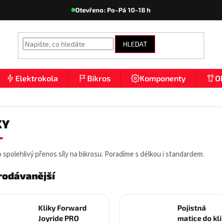
Otevřeno: Po–Pá 10–18 h
HLEDAT
Elektrokola
Bikros
Komponenty
O
KY
o spolehlivý přenos síly na bikrosu. Poradíme s délkou i standardem.
rodávanější
Kliky Forward
Pojistná
Joyride PRO
matice do kl