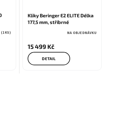
O
Kliky Beringer E2 ELITE Délka
177,5 mm, stříbrné
Ě
(1 KS)
NA OBJEDNÁVKU
15 499 Kč
DETAIL