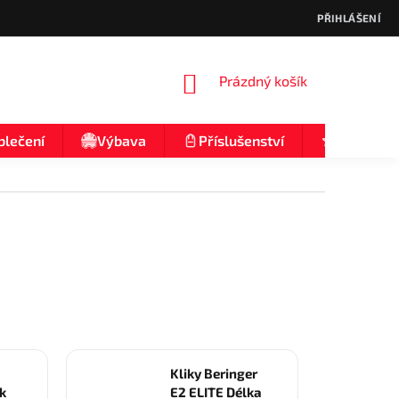
PŘIHLÁŠENÍ
NÁKUPNÍ
Prázdný košík
KOŠÍK
blečení
Výbava
Příslušenství
Nologo
Kliky Beringer
ik
E2 ELITE Délka