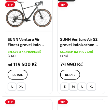
TIP
TIP
125 790 KČ
AŽ
–5 %
SUNN Venture Air
SUNN Venture Air S2
Finest gravel kolo
gravel kolo karbon
karbon
SRAM
SKLADEM NA PRODEJNĚ
SKLADEM NA PRODEJNĚ
(1 KS)
(1 KS)
119 500 Kč
74 990 Kč
od
DETAIL
DETAIL
L
XL
S
M
L
XL
TIP
TIP