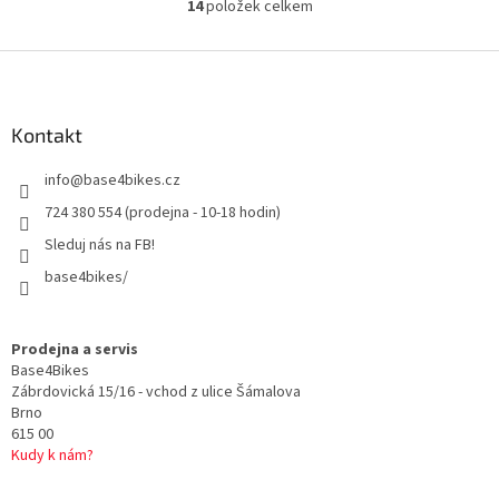
14
položek celkem
O
v
l
Z
á
á
d
p
a
a
Kontakt
c
t
í
info
@
base4bikes.cz
í
p
r
724 380 554 (prodejna - 10-18 hodin)
v
Sleduj nás na FB!
k
y
base4bikes/
v
ý
p
Prodejna a servis
i
Base4Bikes
s
Zábrdovická 15/16 - vchod z ulice Šámalova
u
Brno
615 00
Kudy k nám?