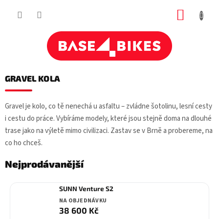
Přejít
NÁKUP
na
obsah
KOŠÍK
GRAVEL KOLA
Gravel je kolo, co tě nenechá u asfaltu – zvládne šotolinu, lesní cesty
i cestu do práce. Vybíráme modely, které jsou stejně doma na dlouhé
trase jako na výletě mimo civilizaci. Zastav se v Brně a probereme, na
co ho chceš.
Nejprodávanější
SUNN Venture S2
NA OBJEDNÁVKU
38 600 Kč