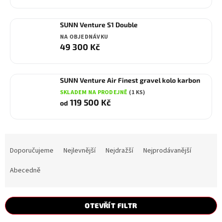
SUNN Venture S1 Double
NA OBJEDNÁVKU
49 300 Kč
SUNN Venture Air Finest gravel kolo karbon
SKLADEM NA PRODEJNĚ
(1 KS)
119 500 Kč
od
Ř
a
Doporučujeme
Nejlevnější
Nejdražší
Nejprodávanější
z
e
Abecedně
n
í
p
OTEVŘÍT FILTR
r