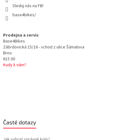
Sleduj nás na FB!
base4bikes/
Prodejna a servis
Base4Bikes
Zábrdovická 15/16 - vchod z ulice Šámalova
Brno
615 00
Kudy k nám?
Časté dotazy
Jak vybrat správné kolo?