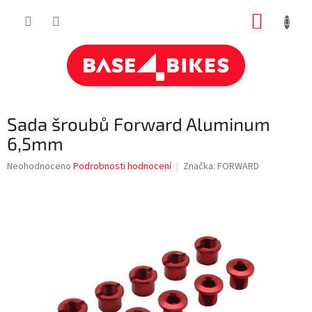
Přejít
NÁKUP
na
obsah
KOŠÍK
Sada šroubů Forward Aluminum
6,5mm
Průměrné
Neohodnoceno
Podrobnosti hodnocení
Značka:
FORWARD
hodnocení
produktu
je
0,0
z
5
hvězdiček.