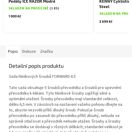
Pedály ICE RAZOR Modré
KENNY Cyklistick
Steel
SKLADEM NA PRODEJNĚ
(1 KS)
SKLADEM NA PROD
1 000 Kč
2 699 Kč
Popis
Diskuze
Značka
Detailní popis produktu
Sada hliníkových šroubů FORWARD 6.5
Tato sada obsahuje 5 šroubů převodníku a šroubů pro upevnění
převodníku k klikám. Tyto hliníkové šrouby zajišťují silné a
optimální utažení. Šrouby převodníku mají standardní velikost,
délku 6,5 mm. V závislosti na nastavení vašeho pohonu dbejte na
to, abyste nezvolili příliš dlouhý šroub. Pokud je šroub
převodníku po zasunutí do převodníku příliš dlouhý, nebude se
správně stlačovat a převodník nebude utažen. Šrouby a šrouby
převodníku se dodávají v různých délkách; standardní velikost je