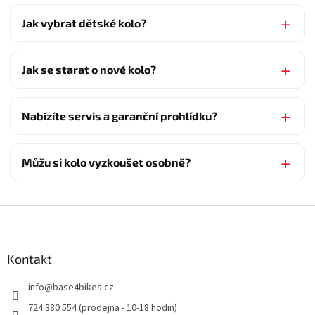
Jak vybrat dětské kolo?
Jak se starat o nové kolo?
Nabízíte servis a garanční prohlídku?
Můžu si kolo vyzkoušet osobně?
Z
á
p
a
Kontakt
t
info
@
base4bikes.cz
í
724 380 554 (prodejna - 10-18 hodin)