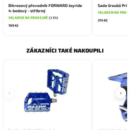
Bikrosový převodník FORWARD Joyride
Sada šroubů Pri
4-bodový - stříbrný
SKLADEM NA PROD
SKLADEM NA PRODEJNĚ
(1 KS)
374 Kč
769 Kč
ZÁKAZNÍCI TAKÉ NAKOUPILI
‹
›