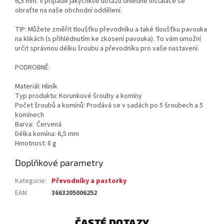
6,5 mm. V případě jakýchkoli dotazů ohledně instalace se
obraťte na naše obchodní oddělení.
TIP: Můžete změřit tloušťku převodníku a také tloušťku pavouka
na klikách (s přihlédnutím ke zkosení pavouka). To vám umožní
určit správnou délku šroubu a převodníku pro vaše nastavení.
PODROBNĚ:
Materiál: Hliník
Typ produktu: Korunkové šrouby a komíny
Počet šroubů a komínů: Prodává se v sadách po 5 šroubech a 5
komínech
Barva: Červená
Délka komína: 6,5 mm
Hmotnost: 8 g
Doplňkové parametry
Kategorie
:
Převodníky a pastorky
EAN
:
3663205006252
ČASTÉ DOTAZY