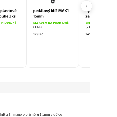
›
plastové
pedálový klíč MAX1
nýtovač řetězu H
louhé 2ks
15mm
železný, stříbrný
 PRODEJNĚ
SKLADEM NA PRODEJNĚ
SKLADEM NA PRODE
(1 KS)
(2 KS)
179 Kč
249 Kč
hift a Shimano o průměru 1.1mm a délce