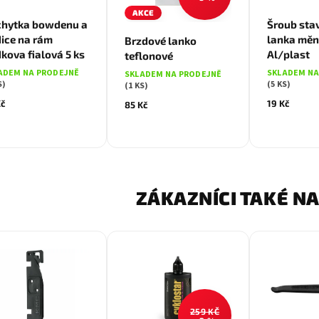
AKCE
chytka bowdenu a
Šroub stav
ice na rám
lanka měn
Brzdové lanko
kova fialová 5 ks
Al/plast
teflonové
ADEM NA PRODEJNĚ
SKLADEM NA
SKLADEM NA PRODEJNĚ
S)
(5 KS)
(1 KS)
Kč
19 Kč
85 Kč
ZÁKAZNÍCI TAKÉ NA
259 KČ