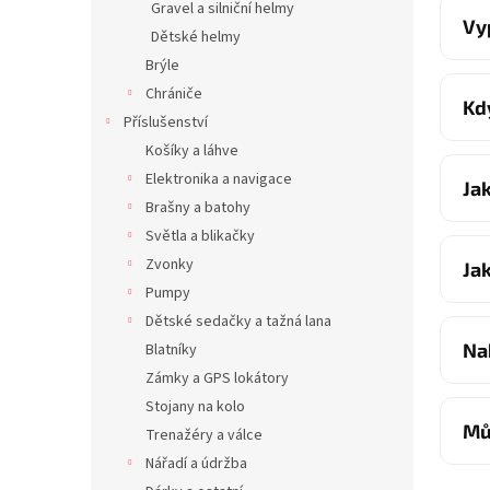
Gravel a silniční helmy
Vy
Dětské helmy
Brýle
Chrániče
Kd
Příslušenství
Košíky a láhve
Elektronika a navigace
Ja
Brašny a batohy
Světla a blikačky
Zvonky
Ja
Pumpy
Dětské sedačky a tažná lana
Na
Blatníky
Zámky a GPS lokátory
Stojany na kolo
Mů
Trenažéry a válce
Nářadí a údržba