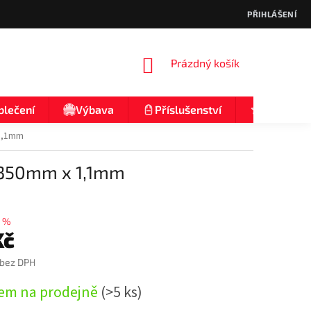
PŘIHLÁŠENÍ
NÁKUPNÍ
Prázdný košík
KOŠÍK
blečení
Výbava
Příslušenství
Nologo
 1,1mm
 2350mm x 1,1mm
 %
Kč
 bez DPH
em na prodejně
(>5 ks)