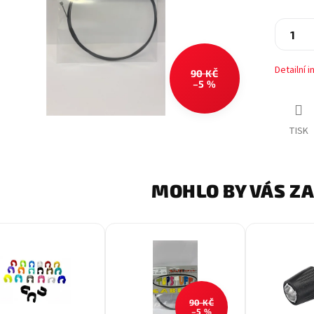
Detailní 
90 KČ
–5 %
TISK
MOHLO BY VÁS Z
90 KČ
–5 %