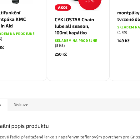
–3 %
AKCE
tifunkční
montpáky 
ntpáka KMC
tvrzené d
CYKLOSTAR Chain
in Aid
lube all season,
SKLADEM NA
(1 KS)
100ml kapátko
ADEM NA PRODEJNĚ
S)
149 Kč
SKLADEM NA PRODEJNĚ
(5 KS)
 Kč
250 Kč
s
Diskuze
ailní popis produktu
zové řadící předtažené lanko s napařeným teflonovým povrchem pro Grips