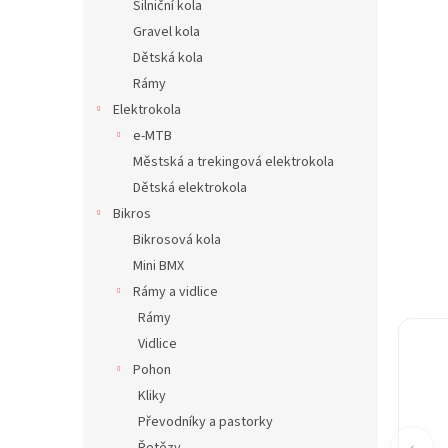
Silniční kola
n
Gravel kola
e
Dětská kola
l
Rámy
Elektrokola
e-MTB
Městská a trekingová elektrokola
Dětská elektrokola
Bikros
Bikrosová kola
Mini BMX
Rámy a vidlice
Rámy
Vidlice
Pohon
Kliky
Převodníky a pastorky