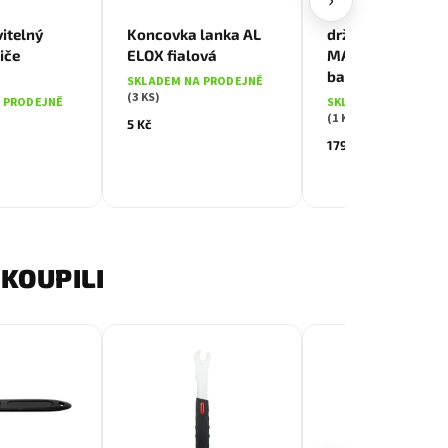
›
itelný
Koncovka lanka AL
držák bowdenu
iče
ELOX fialová
MAX1 plastový č
balení 10 ks
SKLADEM NA PRODEJNĚ
(3 KS)
 PRODEJNĚ
SKLADEM NA PRODE
(1 KS)
5 Kč
179 Kč
KOUPILI