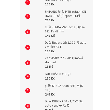
BMX Duše 20 x 1-1/8
150 Kč
SHIMANO řetěz MTB-ostatní CN-
HG40 HG 6/7/8 speed 114čl.
200 Kč
duše KENDA 29x1,9-2,3 (50/56-
622) FV 48 mm
149 Kč
Duše Rubena 28x1,10-1,75 auto
ventilek AV40
100 Kč
velovložka 26" - 28" gumová
standart
18 Kč
BMX Duše 20 x 1-3/8
150 Kč
plášť KENDA Khan 20x1,75 (K-
935)
249 Kč
Duše RUBENA 20 x 1,75-2,50,
auto ventilek AV40