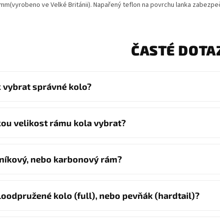
mm(vyrobeno ve Velké Británii). Napařený teflon na povrchu lanka zabezp
ČASTÉ DOTA
k vybrat správné kolo?
kou velikost rámu kola vybrat?
iníkový, nebo karbonový rám?
loodpružené kolo (full), nebo pevňák (hardtail)?