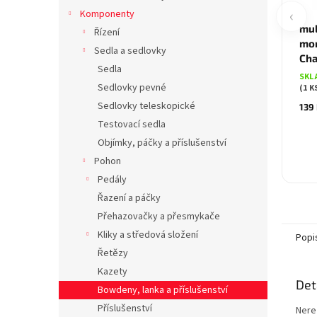
‹
Komponenty
mul
Řízení
mo
Sedla a sedlovky
Cha
Sedla
SKL
Sedlovky pevné
(1 K
Sedlovky teleskopické
139
Testovací sedla
Objímky, páčky a příslušenství
Pohon
Pedály
Řazení a páčky
Přehazovačky a přesmykače
Kliky a středová složení
Popi
Řetězy
Kazety
Det
Bowdeny, lanka a příslušenství
Příslušenství
Nere