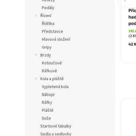
‹
Řetězy
Pedály
Pří
Řízení
had
pod
Řídítka
SKL
Představce
(2 K
Hlavová složení
42 
Gripy
Brzdy
Kotoučové
Ráfkové
Kola a pláště
Vypletená kola
Náboje
Ráfky
Pláště
Duše
Startovní tabulky
Sedla a sedlovky