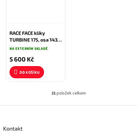
5 900 KČ
–5 %
RACE FACE kliky
TURBINE 175, osa 143
černá
NA EXTERNÍM SKLADĚ
5 600 Kč
DO KOŠÍKU
21
položek celkem
O
v
l
Z
á
á
d
p
a
a
Kontakt
c
t
í