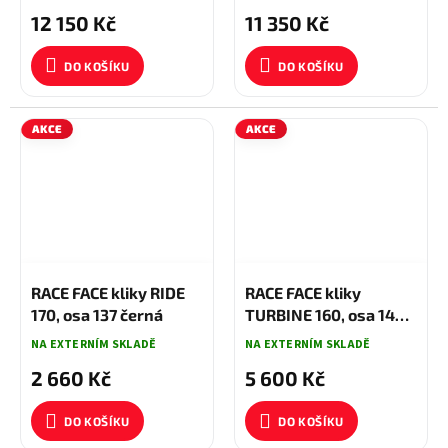
12 150 Kč
11 350 Kč
DO KOŠÍKU
DO KOŠÍKU
AKCE
AKCE
2 800 KČ
–5 %
5 900 KČ
–5 %
RACE FACE kliky RIDE
RACE FACE kliky
170, osa 137 černá
TURBINE 160, osa 143
černá
NA EXTERNÍM SKLADĚ
NA EXTERNÍM SKLADĚ
2 660 Kč
5 600 Kč
DO KOŠÍKU
DO KOŠÍKU