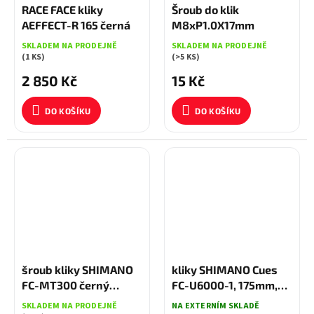
RACE FACE kliky
Šroub do klik
AEFFECT-R 165 černá
M8xP1.0X17mm
SKLADEM NA PRODEJNĚ
SKLADEM NA PRODEJNĚ
(1 KS)
(>5 KS)
2 850 Kč
15 Kč
DO KOŠÍKU
DO KOŠÍKU
šroub kliky SHIMANO
kliky SHIMANO Cues
FC-MT300 černý
FC-U6000-1, 175mm,
(hvězdice kompozit)
30 zubů, černé, 11,10,9
SKLADEM NA PRODEJNĚ
NA EXTERNÍM SKLADĚ