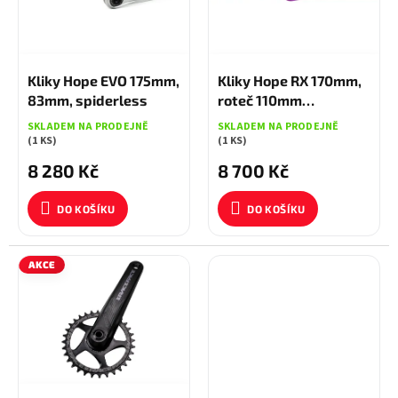
s
ů
p
r
o
8 380 KČ
–1 %
8 800 KČ
–1 %
d
Kliky Hope EVO 175mm,
Kliky Hope RX 170mm,
u
83mm, spiderless
roteč 110mm
k
spiderless
SKLADEM NA PRODEJNĚ
SKLADEM NA PRODEJNĚ
t
(1 KS)
(1 KS)
ů
8 280 Kč
8 700 Kč
DO KOŠÍKU
DO KOŠÍKU
AKCE
3 350 KČ
–14 %