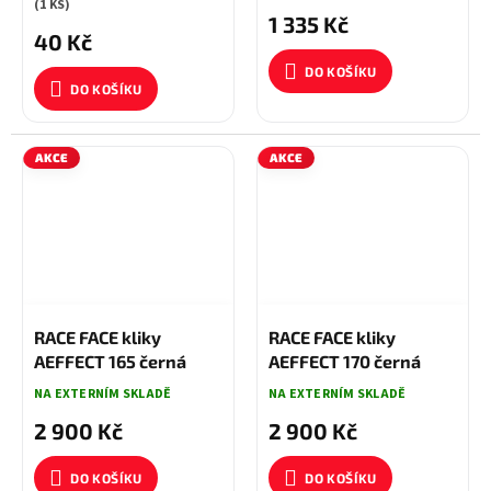
Y1F811100
speed, v krabičce
(1 KS)
1 335 Kč
40 Kč
DO KOŠÍKU
DO KOŠÍKU
AKCE
AKCE
3 050 KČ
–4 %
3 050 KČ
–4 %
RACE FACE kliky
RACE FACE kliky
AEFFECT 165 černá
AEFFECT 170 černá
NA EXTERNÍM SKLADĚ
NA EXTERNÍM SKLADĚ
2 900 Kč
2 900 Kč
DO KOŠÍKU
DO KOŠÍKU