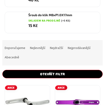
Šroub do klik M8xP1.0X17mm
SKLADEM NA PRODEJNĚ
(>5 KS)
15 Kč
Ř
a
Doporučujeme
Nejlevnější
Nejdražší
Nejprodávanější
z
e
Abecedně
n
í
p
OTEVŘÍT FILTR
r
o
V
d
AKCE
AKCE
ý
u
p
k
i
t