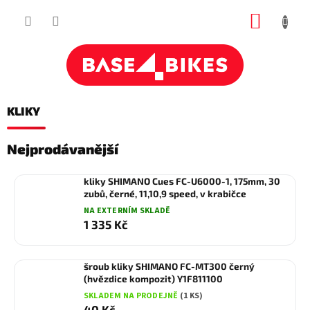
Přejít
NÁKUP
na
obsah
KOŠÍK
KLIKY
Nejprodávanější
kliky SHIMANO Cues FC-U6000-1, 175mm, 30
zubů, černé, 11,10,9 speed, v krabičce
NA EXTERNÍM SKLADĚ
1 335 Kč
šroub kliky SHIMANO FC-MT300 černý
(hvězdice kompozit) Y1F811100
SKLADEM NA PRODEJNĚ
(1 KS)
40 Kč