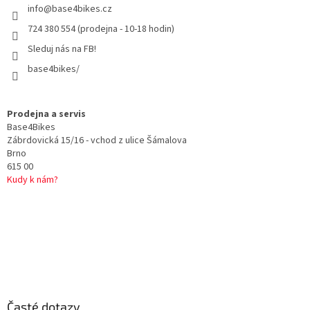
info
@
base4bikes.cz
í
p
r
724 380 554 (prodejna - 10-18 hodin)
v
Sleduj nás na FB!
k
y
base4bikes/
v
ý
p
Prodejna a servis
i
Base4Bikes
s
Zábrdovická 15/16 - vchod z ulice Šámalova
u
Brno
615 00
Kudy k nám?
Časté dotazy