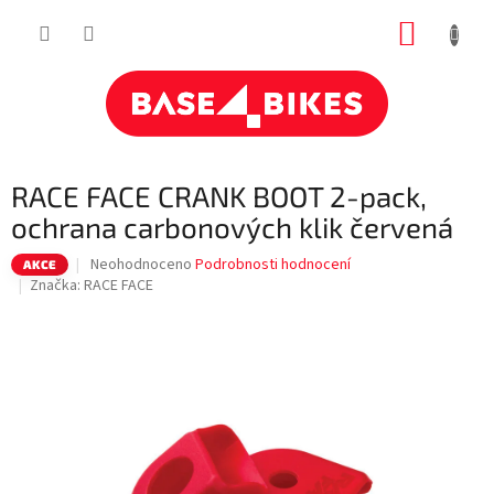
Přejít
NÁKUP
na
obsah
KOŠÍK
RACE FACE CRANK BOOT 2-pack,
ochrana carbonových klik červená
Průměrné
Neohodnoceno
Podrobnosti hodnocení
AKCE
hodnocení
Značka:
RACE FACE
produktu
je
0,0
z
5
hvězdiček.