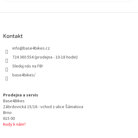
Z
á
p
a
Kontakt
t
info
@
base4bikes.cz
í
724 380 554 (prodejna - 10-18 hodin)
Sleduj nás na FB!
base4bikes/
Prodejna a servis
Base4Bikes
Zábrdovická 15/16 - vchod z ulice Šámalova
Brno
615 00
Kudy k nám?