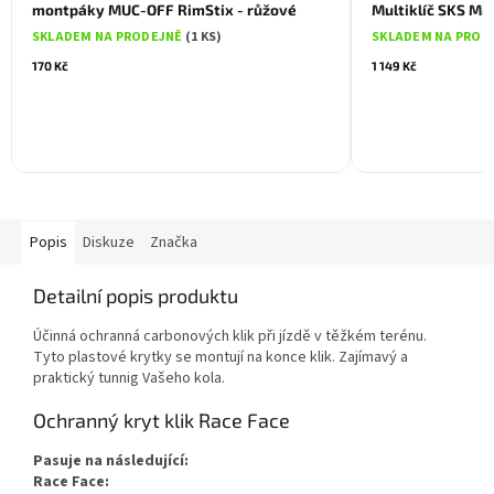
montpáky MUC-OFF RimStix - růžové
Multiklíč SKS Mia
SKLADEM NA PRODEJNĚ
(1 KS)
SKLADEM NA PROD
170 Kč
1 149 Kč
Popis
Diskuze
Značka
Detailní popis produktu
Účinná ochranná carbonových klik při jízdě v těžkém terénu.
Tyto plastové krytky se montují na konce klik. Zajímavý a
praktický tunnig Vašeho kola.
Ochranný kryt klik Race Face
Pasuje na následující:
Race Face: