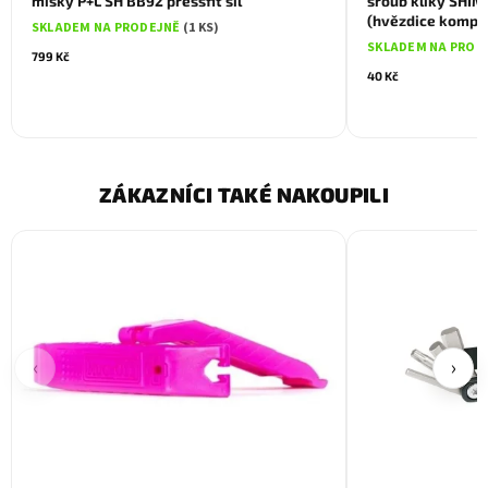
misky P+L SH BB92 pressfit sil
šroub kliky SHI
(hvězdice kompo
SKLADEM NA PRODEJNĚ
(1 KS)
SKLADEM NA PROD
799 Kč
40 Kč
ZÁKAZNÍCI TAKÉ NAKOUPILI
‹
›