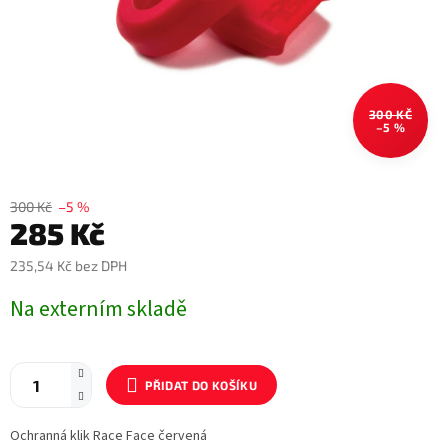
300 KČ
–5 %
300 Kč
–5 %
285 Kč
235,54 Kč bez DPH
Měrná
Na externím skladě
cena:
PŘIDAT DO KOŠÍKU
Ochranná klik Race Face červená