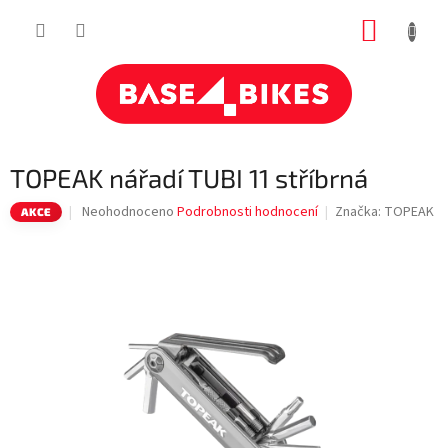
Přejít
NÁKUP
na
obsah
KOŠÍK
TOPEAK nářadí TUBI 11 stříbrná
Průměrné
Neohodnoceno
Podrobnosti hodnocení
Značka:
TOPEAK
AKCE
hodnocení
produktu
je
0,0
z
5
hvězdiček.