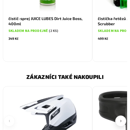
čistič-sprej JUICE LUBES Dirt Juice Boss,
čistička řetězů J
400ml
Scrubber
SKLADEM NA PRODEJNĚ
(2 KS)
SKLADEM NA PROD
349 Kč
499 Kč
ZÁKAZNÍCI TAKÉ NAKOUPILI
‹
›