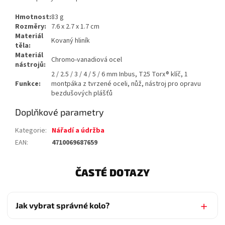
Hmotnost:
83 g
Rozměry:
7.6 x 2.7 x 1.7 cm
Materiál
Kovaný hliník
těla:
Materiál
Chromo-vanadiová ocel
nástrojů:
2 / 2.5 / 3 / 4 / 5 / 6 mm Inbus, T25 Torx® klíč, 1
Funkce:
montpáka z tvrzené oceli, nůž, nástroj pro opravu
bezdušových plášťů
Doplňkové parametry
Kategorie
:
Nářadí a údržba
EAN
:
4710069687659
ČASTÉ DOTAZY
Jak vybrat správné kolo?