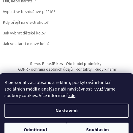
Full, nebo hardtail?
Vyplatí se bezdušové pláště?
Kdy přejít na elektrokolo?
Jak vybrat dětské kolo?
Jak se starat o nové kolo?
Servis Base4Bikes
Obchodní podmínky
GDPR - ochrana osobních údajů
Kontakty
Kudy k nám?
K personalizaci obsahu a reklam, poskytování funkcí
sociálních médií a analýze naší návštěvnosti využíváme
soubory cookies. Více informací
zde
.
Vytvořil Shoptet
Nastavení
Web vytvořil
Martin Kostelka – prodbykosta
Copyright 2026
Base4Bikes
. Všechna práva vyhrazena.
Upravit
Odmítnout
Souhlasím
nastavení cookies