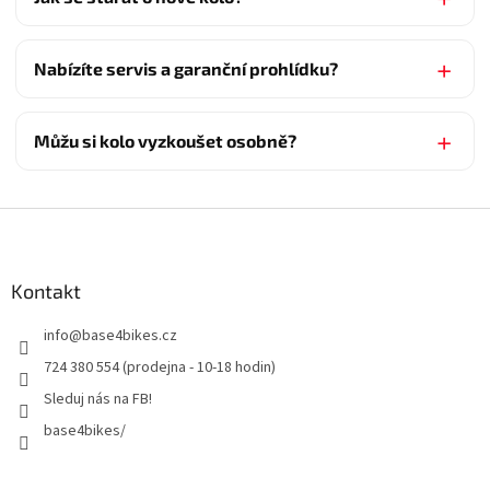
Nabízíte servis a garanční prohlídku?
Můžu si kolo vyzkoušet osobně?
Z
á
p
a
Kontakt
t
info
@
base4bikes.cz
í
724 380 554 (prodejna - 10-18 hodin)
Sleduj nás na FB!
base4bikes/