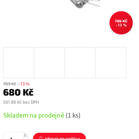
789 KČ
–13 %
789 Kč
–13 %
680 Kč
561,98 Kč bez DPH
Měrná
Skladem na prodejně
(1 ks)
cena: