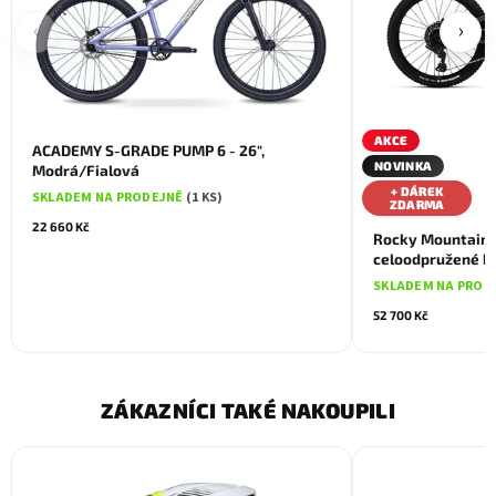
‹
›
AKCE
ACADEMY S-GRADE PUMP 6 - 26",
NOVINKA
Modrá/Fialová
+ DÁREK
SKLADEM NA PRODEJNĚ
(1 KS)
ZDARMA
22 660 Kč
Rocky Mountain 
celoodpružené ko
SKLADEM NA PROD
52 700 Kč
ZÁKAZNÍCI TAKÉ NAKOUPILI