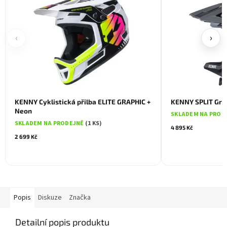
‹
›
KENNY Cyklistická přilba ELITE GRAPHIC +
KENNY SPLIT Gre
Neon
SKLADEM NA PROD
SKLADEM NA PRODEJNĚ
(1 KS)
4 895 Kč
2 699 Kč
Popis
Diskuze
Značka
Detailní popis produktu