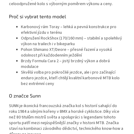
celoodpružené kolo s výborným poměrem výkonu a ceny.
Proč si vybrat tento model
Karbonový rám Toray – lehká a pevná konstrukce pro
efektivní jízdu v terénu
Odpružení RockShox (170/160 mm) – stabilní a spolehlivý
výkon na trailech i v bikeparku
Pohon Shimano XT/Deore – přesné řazení a vysoká
odolnost při každodenním ježdění
Brzdy Formula Cura 2 – jistý brzdný výkon a dobrá
modulace
Skvělá volba pro pokročilé jezdce, ale i pro začínající
enduro jezdce, kteří chtějí kvalitní karbonové MTB kolo
bez extrémní ceny
O značce Sunn
SUNN je ikonická francouzská značka kol s historií sahající do
roku 1984 a silnými kořeny v BMX a horské cyklistice. Díky více
než 80 titulům mistrů světa a spolupráci s legendami tohoto
sportu patří mezi nejúspěšnější značky v historii MTB. Značka
staví na kombinaci závodního dědictví, technického know-how a