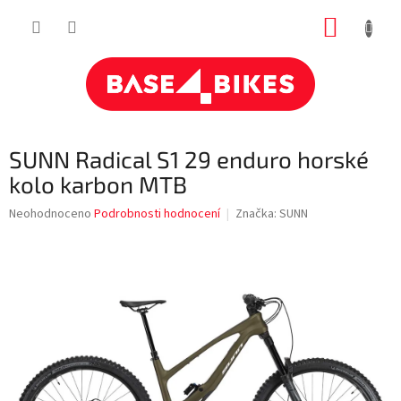
Přejít
NÁKUP
na
obsah
KOŠÍK
SUNN Radical S1 29 enduro horské
kolo karbon MTB
Průměrné
Neohodnoceno
Podrobnosti hodnocení
Značka:
SUNN
hodnocení
produktu
je
0,0
z
5
hvězdiček.