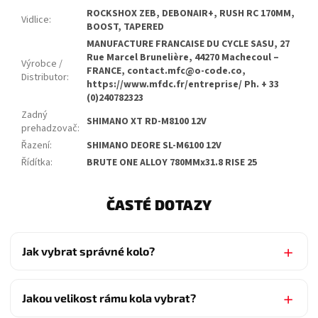
ROCKSHOX ZEB, DEBONAIR+, RUSH RC 170MM,
Vidlice
:
BOOST, TAPERED
MANUFACTURE FRANCAISE DU CYCLE SASU, 27
Rue Marcel Brunelière, 44270 Machecoul –
Výrobce /
FRANCE, contact.mfc@o-code.co,
Distributor
:
https://www.mfdc.fr/entreprise/ Ph. + 33
(0)240782323
Zadný
SHIMANO XT RD-M8100 12V
prehadzovač
:
Řazení
:
SHIMANO DEORE SL-M6100 12V
Řídítka
:
BRUTE ONE ALLOY 780MMx31.8 RISE 25
ČASTÉ DOTAZY
Jak vybrat správné kolo?
Jakou velikost rámu kola vybrat?