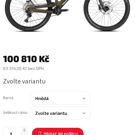
100 810 Kč
83 314,05 Kč bez DPH
Měrná
Zvolte variantu
cena:
Barva
Velikost rámu
PŘIDAT DO KOŠÍKU