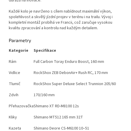
důrazu na inovace.
Každé kolo je navrženo s cílem nabídnout maximální výkon,
spolehlivost a skvělý jízdní projev v terénu i na trailu. Vývoj i
kompletní montáž probíhá ve Francii, což zaručuje vysokou
kvalitu zpracování a kontrolu nad každým detailem.
Parametry
Kategorie
Specifikace
Rám
Full Carbon Toray Enduro Boost, 160 mm
Vidlice
RockShox ZEB DebonAir+ Rush RC, 170 mm
Tlumič
RockShox Super Deluxe Select Trunnion 205/60
Zdvih
170/160 mm
Přehazovačka
Shimano XT RD-M8100 12s
Kliky
Shimano MT512 165 mm 32T
Kazeta
Shimano Deore CS-M6100 10–51