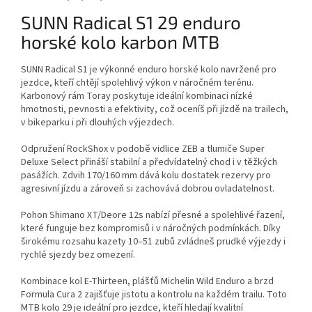
SUNN Radical S1 29 enduro
horské kolo karbon MTB
SUNN Radical S1 je výkonné enduro horské kolo navržené pro
jezdce, kteří chtějí spolehlivý výkon v náročném terénu.
Karbonový rám Toray poskytuje ideální kombinaci nízké
hmotnosti, pevnosti a efektivity, což oceníš při jízdě na trailech,
v bikeparku i při dlouhých výjezdech.
Odpružení RockShox v podobě vidlice ZEB a tlumiče Super
Deluxe Select přináší stabilní a předvídatelný chod i v těžkých
pasážích. Zdvih 170/160 mm dává kolu dostatek rezervy pro
agresivní jízdu a zároveň si zachovává dobrou ovladatelnost.
Pohon Shimano XT/Deore 12s nabízí přesné a spolehlivé řazení,
které funguje bez kompromisů i v náročných podmínkách. Díky
širokému rozsahu kazety 10–51 zubů zvládneš prudké výjezdy i
rychlé sjezdy bez omezení.
Kombinace kol E-Thirteen, plášťů Michelin Wild Enduro a brzd
Formula Cura 2 zajišťuje jistotu a kontrolu na každém trailu. Toto
MTB kolo 29 je ideální pro jezdce, kteří hledají kvalitní