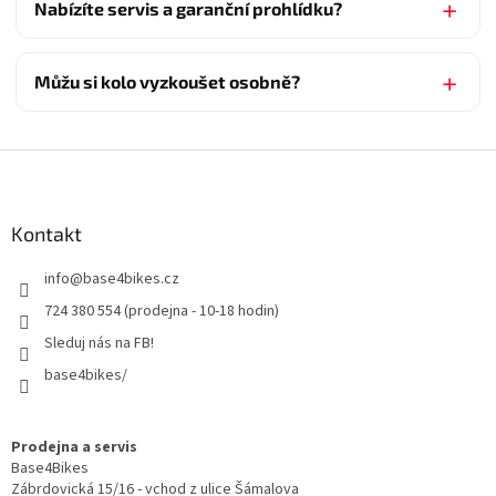
Nabízíte servis a garanční prohlídku?
Můžu si kolo vyzkoušet osobně?
Z
á
p
a
Kontakt
t
info
@
base4bikes.cz
í
724 380 554 (prodejna - 10-18 hodin)
Sleduj nás na FB!
base4bikes/
Prodejna a servis
Base4Bikes
Zábrdovická 15/16 - vchod z ulice Šámalova