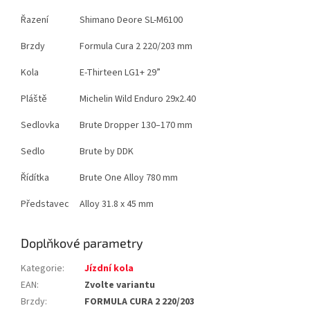
Řazení
Shimano Deore SL-M6100
Brzdy
Formula Cura 2 220/203 mm
Kola
E-Thirteen LG1+ 29”
Pláště
Michelin Wild Enduro 29x2.40
Sedlovka
Brute Dropper 130–170 mm
Sedlo
Brute by DDK
Řídítka
Brute One Alloy 780 mm
Představec
Alloy 31.8 x 45 mm
Doplňkové parametry
Kategorie
:
Jízdní kola
EAN
:
Zvolte variantu
Brzdy
:
FORMULA CURA 2 220/203