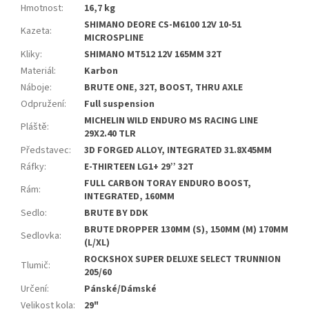
Hmotnost
:
16,7 kg
SHIMANO DEORE CS-M6100 12V 10-51
Kazeta
:
MICROSPLINE
Kliky
:
SHIMANO MT512 12V 165MM 32T
Materiál
:
Karbon
Náboje
:
BRUTE ONE, 32T, BOOST, THRU AXLE
Odpružení
:
Full suspension
MICHELIN WILD ENDURO MS RACING LINE
Pláště
:
29X2.40 TLR
Představec
:
3D FORGED ALLOY, INTEGRATED 31.8X45MM
Ráfky
:
E-THIRTEEN LG1+ 29’’ 32T
FULL CARBON TORAY ENDURO BOOST,
Rám
:
INTEGRATED, 160MM
Sedlo
:
BRUTE BY DDK
BRUTE DROPPER 130MM (S), 150MM (M) 170MM
Sedlovka
:
(L/XL)
ROCKSHOX SUPER DELUXE SELECT TRUNNION
Tlumič
:
205/60
Určení
:
Pánské/Dámské
Velikost kola
:
29"