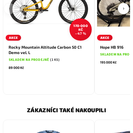
‹
›
170 000
KČ
–47 %
AKCE
AKCE
Rocky Mountain Altitude Carbon 50 C1
Hope HB 916
Demo vel. L
SKLADEM NA PROD
SKLADEM NA PRODEJNĚ
(1 KS)
195 000 Kč
89 000 Kč
ZÁKAZNÍCI TAKÉ NAKOUPILI