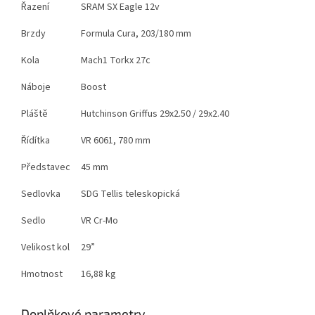
Řazení
SRAM SX Eagle 12v
Brzdy
Formula Cura, 203/180 mm
Kola
Mach1 Torkx 27c
Náboje
Boost
Pláště
Hutchinson Griffus 29x2.50 / 29x2.40
Řídítka
VR 6061, 780 mm
Představec
45 mm
Sedlovka
SDG Tellis teleskopická
Sedlo
VR Cr-Mo
Velikost kol
29”
Hmotnost
16,88 kg
Doplňkové parametry