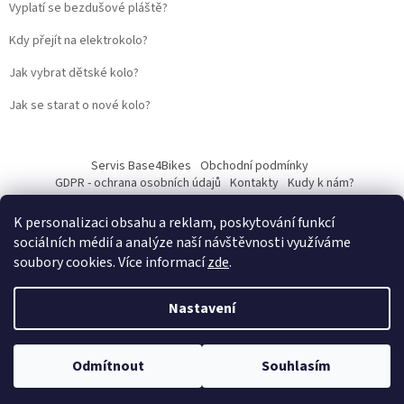
Vyplatí se bezdušové pláště?
Kdy přejít na elektrokolo?
Jak vybrat dětské kolo?
Jak se starat o nové kolo?
Servis Base4Bikes
Obchodní podmínky
GDPR - ochrana osobních údajů
Kontakty
Kudy k nám?
K personalizaci obsahu a reklam, poskytování funkcí
sociálních médií a analýze naší návštěvnosti využíváme
soubory cookies. Více informací
zde
.
Vytvořil Shoptet
Nastavení
Web vytvořil
Martin Kostelka – prodbykosta
Copyright 2026
Base4Bikes
. Všechna práva vyhrazena.
Upravit
Odmítnout
Souhlasím
nastavení cookies