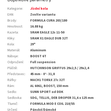
Kategorie
:
Jízdní kola
EAN
:
Zvolte variantu
Brzdy
:
FORMULA CURA 203/180
Hmotnost
:
16.88 kg
Kazeta
:
SRAM EAGLE 12s 11-50
Kliky
:
SRAM X1 EAGLE DUB 32T
Kola
:
29"
Materiál
:
Aluminum
Náboje
:
BOOST 6T
Odpružení
:
Full suspension
Pláště
:
HUTCHINSON GRIFFUS 29x2,5 / 29x2,4
Představec
:
45 mm - 0°- 31,8
Ráfky
:
MACH1 TORkX 27c 32T
Rám
:
AL 6061, BOOST, 150 mm
Sedlo
:
SUNN SPORT od DDK
Sedlovka
:
SDG, TELLIS, DEB DROPER 31,6 x 125 mm
Tlumič
:
FORMULA MOD E COIL 210/55
Určení
:
Pánské/Dámské