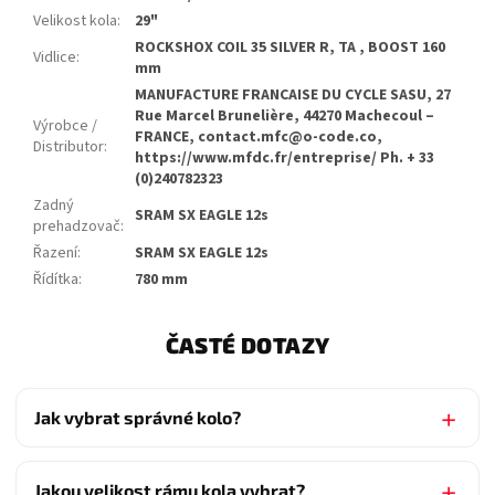
Velikost kola
:
29"
ROCKSHOX COIL 35 SILVER R, TA , BOOST 160
Vidlice
:
mm
MANUFACTURE FRANCAISE DU CYCLE SASU, 27
Rue Marcel Brunelière, 44270 Machecoul –
Výrobce /
FRANCE, contact.mfc@o-code.co,
Distributor
:
https://www.mfdc.fr/entreprise/ Ph. + 33
(0)240782323
Zadný
SRAM SX EAGLE 12s
prehadzovač
:
Řazení
:
SRAM SX EAGLE 12s
Řídítka
:
780 mm
ČASTÉ DOTAZY
Jak vybrat správné kolo?
Jakou velikost rámu kola vybrat?