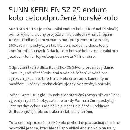
SUNN KERN EN S2 29 enduro
kolo celoodpružené horské kolo
SUNN KERN EN S2 je univerzální enduro kolo, které nabízí skvělý
poměr výkonu a ceny pro ježdění na trailech i v náročnějším
terénu. Hliníkový rám AL6061 s moderní geometrií a zdvihy
160/150 mm poskytuje stabilitu ve sjezdech a dostatečný
komfort při dlouhých jízdách. Toto horské kolo 29 je ideální pro
jezdce, kteří chtějí vstoupit do světa MTB enduro.
Odpružení tvoří vidlice RockShox 35 Silver a pružinový tlumič
Formula, což přináší robustní a odolné řešení vhodné pro
agresivní jízdu i rozbité traily. Kolo si poradí s kamenitými
pasážemi, kořeny i technickými sjezdy bez ztráty kontroly.
Pohon Sram SX Eagle 12v nabízí dostatečný rozsah převodů pro
výjezdy i rychlé úseky, zatímco brzdy Formula Cura poskytují
jistý brzdný výkon. Odolná kola Mach1 a pláště Hutchinson
Griffus zajišťují dobrou trakci a stabilitu v terénu.
Toto celoodpružené horské kolo je vhodné pro začínající i mírně
pokročilé jezdce, kteří hledají spolehlivé enduro kolo na traily.