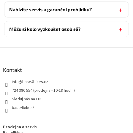
Nabízíte servis a garanční prohlídku?
Můžu si kolo vyzkoušet osobně?
Z
á
p
a
Kontakt
t
info
@
base4bikes.cz
í
724 380 554 (prodejna - 10-18 hodin)
Sleduj nás na FB!
base4bikes/
Prodejna a servis
Base4Bikes