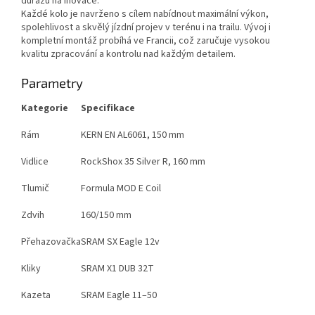
důrazu na inovace.
Každé kolo je navrženo s cílem nabídnout maximální výkon,
spolehlivost a skvělý jízdní projev v terénu i na trailu. Vývoj i
kompletní montáž probíhá ve Francii, což zaručuje vysokou
kvalitu zpracování a kontrolu nad každým detailem.
Parametry
Kategorie
Specifikace
Rám
KERN EN AL6061, 150 mm
Vidlice
RockShox 35 Silver R, 160 mm
Tlumič
Formula MOD E Coil
Zdvih
160/150 mm
Přehazovačka
SRAM SX Eagle 12v
Kliky
SRAM X1 DUB 32T
Kazeta
SRAM Eagle 11–50