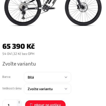
65 390 Kč
54 041,32 Kč bez DPH
Měrná
Zvolte variantu
cena:
Barva
Velikost rámu
PŘIDAT DO KOŠÍKU