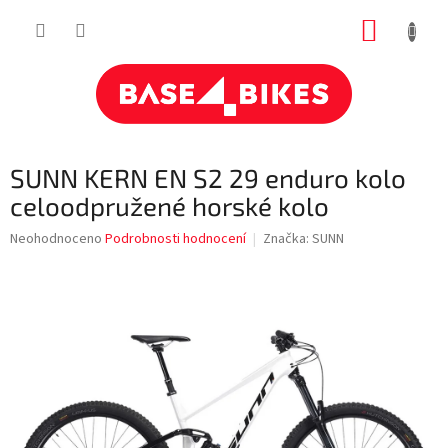
Přejít
NÁKUP
na
obsah
KOŠÍK
SUNN KERN EN S2 29 enduro kolo
celoodpružené horské kolo
Průměrné
Neohodnoceno
Podrobnosti hodnocení
Značka:
SUNN
hodnocení
produktu
je
0,0
z
5
hvězdiček.