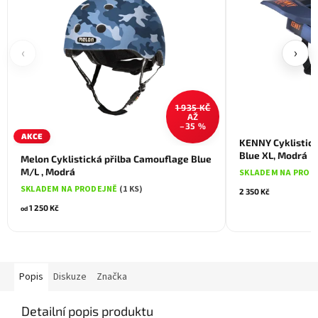
‹
›
1 935 KČ
AŽ
–35 %
AKCE
KENNY Cyklistick
Blue XL, Modrá
Melon Cyklistická přilba Camouflage Blue
M/L , Modrá
SKLADEM NA PROD
SKLADEM NA PRODEJNĚ
(1 KS)
2 350 Kč
1 250 Kč
od
Popis
Diskuze
Značka
Detailní popis produktu