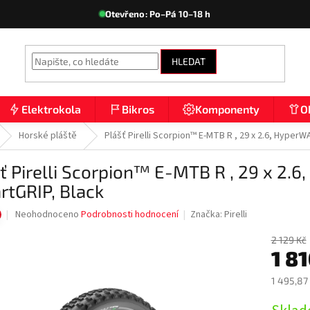
Otevřeno: Po–Pá 10–18 h
HLEDAT
Elektrokola
Bikros
Komponenty
O
Horské pláště
Plášť Pirelli Scorpion™ E-MTB R , 29 x 2.6, HyperW
ť Pirelli Scorpion™ E-MTB R , 29 x 2.6
tGRIP, Black
Průměrné
Neohodnoceno
Podrobnosti hodnocení
Značka:
Pirelli
hodnocení
produktu
2 129 Kč
1 8
je
0,0
z
1 495,87
5
Měrná
hvězdiček.