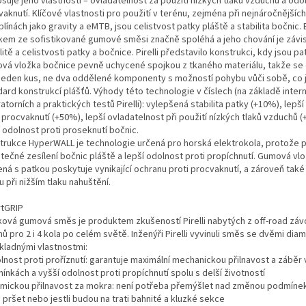
šuje jeho vlastnosti – ovladatelnost za použití nízkých tlaků vzduchů a odo
aknutí. Klíčové vlastnosti pro použití v terénu, zejména při nejnáročnějších
plínách jako gravity a eMTB, jsou celistvost patky pláště a stabilita bočnic
kem ze sofistikované gumové směsi značně spoléhá a jeho chování je závis
litě a celistvosti patky a bočnice. Pirelli představilo konstrukci, kdy jsou pa
vá vložka bočnice pevně uchycené spojkou z tkaného materiálu, takže se 
 jeden kus, ne dva oddělené komponenty s možností pohybu vůči sobě, co 
ard konstrukcí plášťů. Výhody této technologie v číslech (na základě inter
atorních a praktických testů Pirelli): vylepšená stabilita patky (+10%), lepš
 procvaknutí (+50%), lepší ovladatelnost při použití nízkých tlaků vzduchů 
 odolnost proti proseknutí bočnic.
trukce HyperWALL je technologie určená pro horská elektrokola, protože 
tečné zesílení bočnic pláště a lepší odolnost proti propíchnutí. Gumová vl
ná s patkou poskytuje vynikající ochranu proti procvaknutí, a zároveň také 
 při nižším tlaku nahuštění.
tGRIP
ková gumová směs je produktem zkušeností Pirelli nabytých z off-road záv
ů pro 2 i 4 kola po celém světě. Inženýři Pirelli vyvinuli směs se dvěmi dia
ikladnými vlastnostmi:
lnost proti proříznutí: garantuje maximální mechanickou přilnavost a záběr
nkách a vyšší odolnost proti propíchnutí spolu s delší životností
emickou přilnavost za mokra: není potřeba přemýšlet nad změnou podmínek,
pršet nebo jestli budou na trati bahnité a kluzké sekce