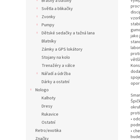
vylep
Brašny a batohy
procv
Světla a blikačky
disci
Zvonky
vzor
stabi
Pumpy
gumo
Dětské sedačky a tažná lana
jako
Blatníky
stand
labor
Zámky a GPS lokátory
proti
Stojany na kolo
větší
Trenažéry a válce
Kons
doda
Nářadí a údržba
spoje
Dárky a ostatní
oporu
Nologo
Smar
Kalhoty
Špič
Dresy
okruh
prot
Rukavice
• odo
Ostatní
podmí
Retro/exotika
• ch
bude 
Značky