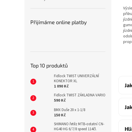
Výsl
přil
jízd
Přijímáme online platby
gumo
jízdn
odol
propí
Top 10 produktů
Fidlock TWIST UNIVERZÁLNÍ
KONEKTOR XL
Ja
1 090 Kč
Fidlock TWIST ZÁKLADNA VARIO
590 Kč
Ja
BMX Duše 20 x 1-1/8
150 Kč
SHIMANO řetěz MTB-ostatní CN-
Hl
HG40 HG 6/7/8 speed 114čl.