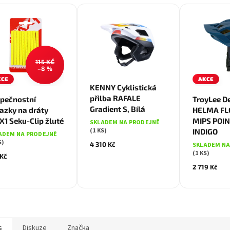
115 KČ
–8 %
KCE
AKCE
Bílá
KENNY Cyklistická
XL
přilba RAFALE
pečnostní
TroyLee D
Gradient S, Bílá
azky na dráty
HELMA FL
1 Seku-Clip žluté
MIPS POI
SKLADEM NA PRODEJNĚ
(1 KS)
INDIGO
ADEM NA PRODEJNĚ
S)
4 310 Kč
SKLADEM NA
(1 KS)
 Kč
2 719 Kč
s
Diskuze
Značka