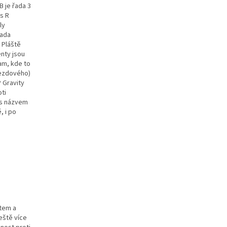
 je řada 3
s R
ly
řada
 Pláště
enty jsou
tam, kde to
jezdového)
 Gravity
ti
 s názvem
, i po
stem a
eště více