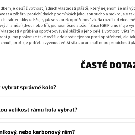
edkem je delší životnost jízdních vlastností pláště, který nejenom že má v
navost a záběr v protichůdných podmínkách jako jsou sucho a mokro, ale také
ní charakteristiky udržuje, jak se vzorek opotřebovává. Na rozdíl od vícesm
vých směsí (dvou nebo tří), jednosměsné složení SmartGRIP umožňuje vy
í vlastnosti v průběhu opotřebovávání pláště a jeho celé životnosti. Větší 
nost gumy poskytuje také vyšší odolnost nejenom proti opotřebení, ale tak
chnutí, proto je potřeba vyvinout větší sílu k proříznutí nebo propíchnutí pl
ČASTÉ DOTA
k vybrat správné kolo?
kou velikost rámu kola vybrat?
iníkový, nebo karbonový rám?