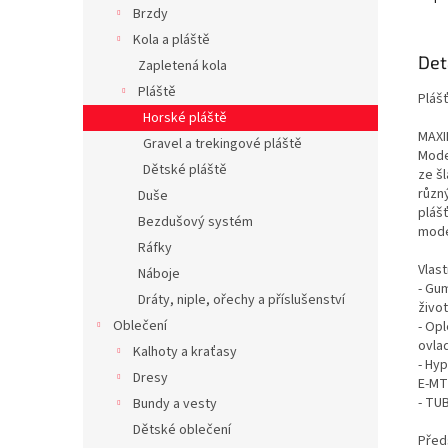
Brzdy
Kola a pláště
Det
Zapletená kola
Pláště
Plášť
Horské pláště
MAXI
Gravel a trekingové pláště
Model
Dětské pláště
ze šl
různ
Duše
pláš
Bezdušový systém
mode
Ráfky
Vlast
Náboje
- Gu
Dráty, niple, ořechy a příslušenství
živo
Oblečení
- Opl
ovla
Kalhoty a kraťasy
- Hy
Dresy
E-MT
- TU
Bundy a vesty
Dětské oblečení
Před