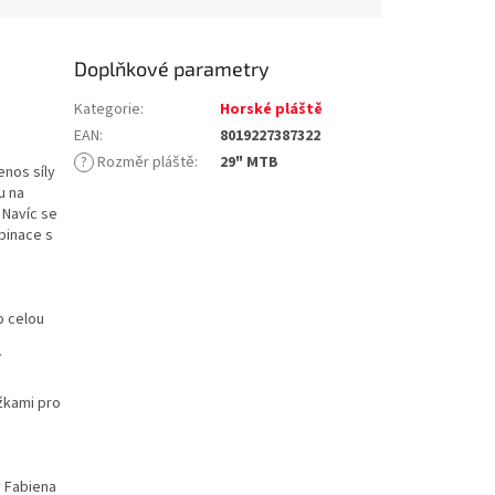
Doplňkové parametry
Kategorie
:
Horské pláště
EAN
:
8019227387322
?
Rozměr pláště
:
29" MTB
enos síly
u na
 Navíc se
binace s
o celou
í
žkami pro
.
y Fabiena