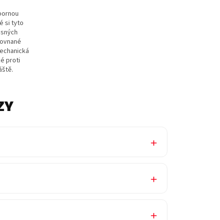
ýbornou
 si tyto
ěsných
rovnané
mechanická
é proti
áště.
ZY