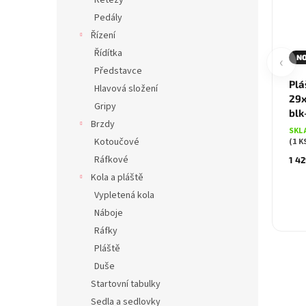
Řetězy
Pedály
Řízení
Řídítka
‹
N
Představce
Plá
Hlavová složení
29x
Gripy
blk
Brzdy
SKL
Kotoučové
(1 K
Ráfkové
1 42
Kola a pláště
Vypletená kola
Náboje
Ráfky
Pláště
Duše
Startovní tabulky
Sedla a sedlovky