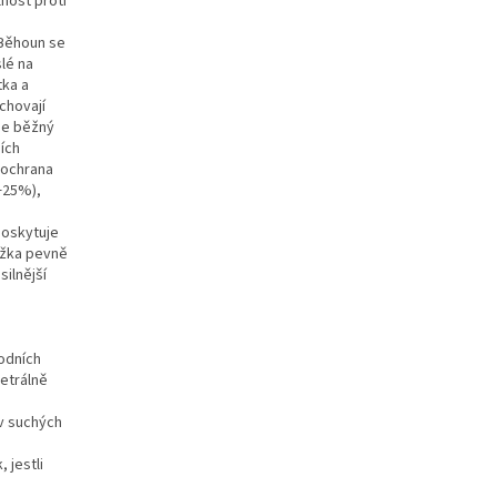
lnost proti
. Běhoun se
lé na
tka a
chovají
je běžný
ních
í ochrana
(+25%),
poskytuje
ožka pevně
silnější
odních
metrálně
 v suchých
 jestli