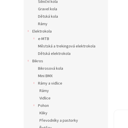
Silniční kola
n
Gravel kola
e
Dětská kola
l
Rámy
Elektrokola
e-MTB
Městská a trekingová elektrokola
Dětská elektrokola
Bikros
Bikrosová kola
Mini BMX
Rámy a vidlice
Rámy
Vidlice
Pohon
Kliky
Převodníky a pastorky