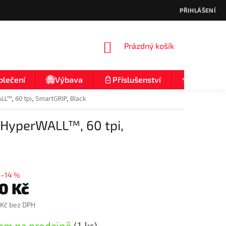
PŘIHLÁŠENÍ
NÁKUPNÍ
Prázdný košík
KOŠÍK
blečení
Výbava
Příslušenství
Nologo
ALL™, 60 tpi, SmartGRIP, Black
, HyperWALL™, 60 tpi,
–14 %
10 Kč
 Kč bez DPH