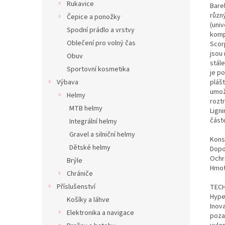
Rukavice
Bare
různ
Čepice a ponožky
(univ
Spodní prádlo a vrstvy
komp
Oblečení pro volný čas
Scor
jsou
Obuv
stále
Sportovní kosmetika
je p
Výbava
pláš
umož
Helmy
rozt
MTB helmy
Ligni
část
Integrální helmy
Gravel a silniční helmy
Kons
Dětské helmy
Dopo
Ochr
Brýle
Hmot
Chrániče
Příslušenství
TECH
Hype
Košíky a láhve
Inova
Elektronika a navigace
poza