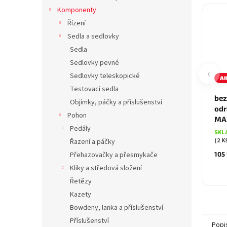
Komponenty
Řízení
Sedla a sedlovky
Sedla
Sedlovky pevné
‹
Sedlovky teleskopické
A
Testovací sedla
bez
Objímky, páčky a příslušenství
odr
Pohon
MAX
Pedály
SKL
(2 K
Řazení a páčky
Přehazovačky a přesmykače
105
Kliky a středová složení
Řetězy
Kazety
Bowdeny, lanka a příslušenství
Příslušenství
Popi