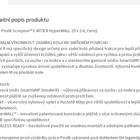
ailní popis produktu
 Pirelli Scorpion™ E-MTB R HyperWALL 29 x 2.6, černý
MÁLNÍ VÝKONNOST ZADNÍHO KOLA NA SMÍŠENÉM POVRCHU
 R má specifický design určený pro zadní kolo: přidaná trakce pro lepší př
apání a vyšší účinnost brždění, jako i větší odolnost pro rychlou a jistou jízd
ých površích, za sucha i za mokra a s vlastnostmi gumové směsi SmartGRIP.
ť vyznačuje vysokou úrovní spolehlivosti a dlouhou životností. Výborná kom
lem M na předním kole.
nosti:
mová směs SmartGRIP (model R) – výborná přilnavost za sucha i za mokra p
tnost pláště se zvýšenou odolností proti protržení.
et – vícevrstvý nylonový oplet o hustotě 60tpi pro větší spolehlivost a lepš
datelnost.
perWALL™ – inovativní patentovaná konstrukce pláště s více ochrannými vlo
B specifickou spolehlivost
BELESS READY – bezdušové použití se snadnou montáží a odolnými patkami
stavujeme první výsledky práce Pirelli vykonané pod dohledem DH legend