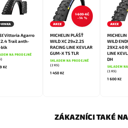
1 699 KČ
–14 %
OVINKA
AKCE
AKCE
šť Vittoria Agarro
MICHELIN PLÁŠŤ
MICHELIN
2.4 Trail anth-
WILD XC 29x2.25
WILD END
-blk
RACING LINE KEVLAR
29X2.40 
GUM-X TS TLR
LINE KEV
ADEM NA PRODEJNĚ
DH
S)
SKLADEM NA PRODEJNĚ
(2 KS)
SKLADEM NA
9 Kč
(1 KS)
1 450 Kč
1 600 Kč
ZÁKAZNÍCI TAKÉ NA