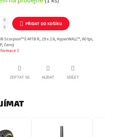
em na prodejně
(1 ks)
PŘIDAT DO KOŠÍKU
elli Scorpion™ E-MTB R, 29 x 2.6, HyperWALL™, 60 tpi,
P, černý
informace
ZEPTAT SE
HLÍDAT
SDÍLET
AJÍMAT