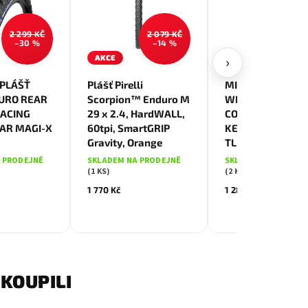
2 299 KČ
2 079 KČ
1 499
–30 %
–14 %
–14
›
AKCE
AKCE
 PLÁŠŤ
Plášť Pirelli
MICHELIN PLÁŠŤ
URO REAR
Scorpion™ Enduro M
WILD AM2 29X2.
RACING
29 x 2.4, HardWALL,
COMPETITION LI
LAR MAGI-X
60tpi, SmartGRIP
KEVLAR GUM-X 
Gravity, Orange
TLR
 PRODEJNĚ
SKLADEM NA PRODEJNĚ
SKLADEM NA PRODE
(1 KS)
(2 KS)
1 770 Kč
1 280 Kč
KOUPILI