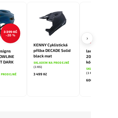
3 399 KČ
–20 %
›
AKCE
Černá
KENNY Cyklistická
-XXL
přilba DECADE Solid
esigns
lankový zámek 
black mat
OWLINE
205/200 černý
NT DARK
kódový
SKLADEM NA PRODEJNĚ
(1 KS)
SKLADEM NA PRODE
(1 KS)
3 499 Kč
 PRODEJNĚ
600 Kč