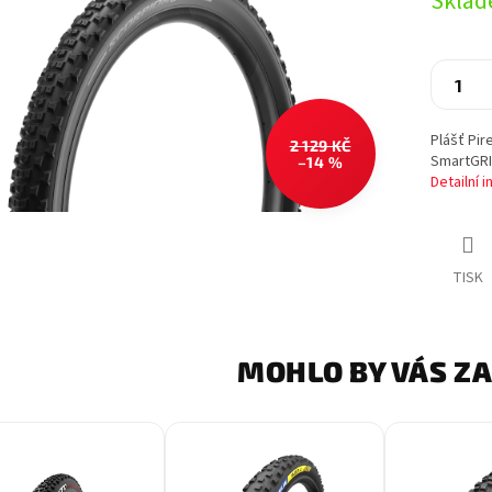
Sklad
cena:
Plášť Pir
2 129 KČ
SmartGRI
–14 %
Detailní 
TISK
MOHLO BY VÁS Z