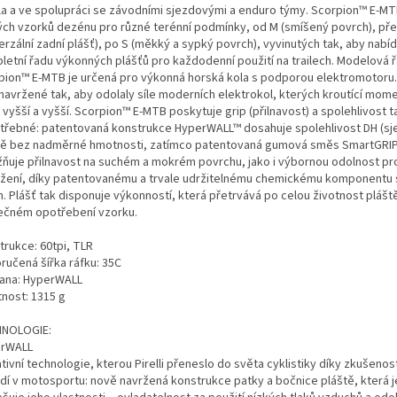
la a ve spolupráci se závodními sjezdovými a enduro týmy. Scorpion™ E-MTB
ých vzorků dezénu pro různé terénní podmínky, od M (smíšený povrch), pře
erzální zadní plášť), po S (měkký a sypký povrch), vyvinutých tak, aby nabíd
letní řadu výkonných plášťů pro každodenní použití na trailech. Modelová 
pion™ E-MTB je určená pro výkonná horská kola s podporou elektromotoru.
 navržené tak, aby odolaly síle moderních elektrokol, kterých kroutící mom
 vyšší a vyšší. Scorpion™ E-MTB poskytuje grip (přilnavost) a spolehlivost 
otřebné: patentovaná konstrukce HyperWALL™ dosahuje spolehlivost DH (s
tě bez nadměrné hmotnosti, zatímco patentovaná gumová směs SmartGRIP
ňuje přilnavost na suchém a mokrém povrchu, jako i výbornou odolnost pro
ržení, díky patentovanému a trvale udržitelnému chemickému komponentu
n. Plášť tak disponuje výkonností, která přetrvává po celou životnost pláště
ečném opotřebení vzorku.
trukce: 60tpi, TLR
ručená šířka ráfku: 35C
ana: HyperWALL
nost: 1315 g
NOLOGIE:
rWALL
tivní technologie, kterou Pirelli přeneslo do světa cyklistiky díky zkušeno
dí v motosportu: nově navržená konstrukce patky a bočnice pláště, která j