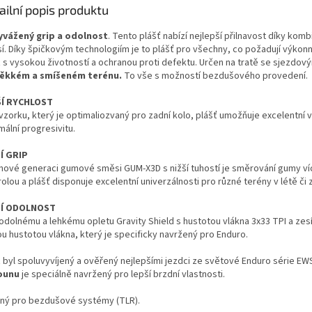
ailní popis produktu
yvážený grip a odolnost
. Tento plášť nabízí nejlepší přilnavost díky komb
í. Díky špičkovým technologiím je to plášť pro všechny, co požadují výkonný
ť s vysokou životností a ochranou proti defektu. Určen na tratě se sjezdov
ěkkém a smíšeném terénu.
To vše s možností bezdušového provedení.
ŠÍ RYCHLOST
 vzorku, který je optimaliozvaný pro zadní kolo, plášť umožňuje excelentní 
ální progresivitu.
Í GRIP
 nové generaci gumové směsi GUM-X3D s nižší tuhostí je směrování gumy v
olou a plášť disponuje excelentní univerzálnosti pro různé terény v létě či 
ŠÍ ODOLNOST
odolnému a lehkému opletu Gravity Shield s hustotou vlákna 3x33 TPI a zesí
ou hustotou vlákna, který je specificky navržený pro Enduro.
ť byl spoluvyvíjený a ověřený nejlepšími jezdci ze světové Enduro série EW
ounu
je speciálně navržený pro lepší brzdní vlastnosti.
ný pro bezdušové systémy (TLR).