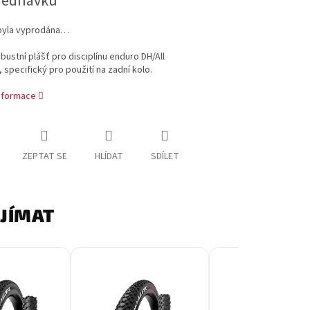
jednávku
byla vyprodána…
bustní plášť pro disciplínu enduro DH/All
 specifický pro použití na zadní kolo.
informace
ZEPTAT SE
HLÍDAT
SDÍLET
AJÍMAT