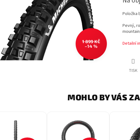
Na ob
cena:
Položka 
Pevný, ro
mountain,
1 899 KČ
Detailní 
–14 %
TISK
MOHLO BY VÁS Z