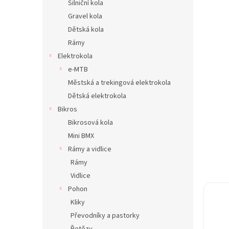
Silniční kola
n
Gravel kola
e
Dětská kola
l
Rámy
Elektrokola
e-MTB
Městská a trekingová elektrokola
Dětská elektrokola
Bikros
Bikrosová kola
Mini BMX
Rámy a vidlice
Rámy
Vidlice
Pohon
Kliky
Převodníky a pastorky