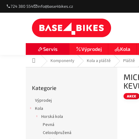
Přejít
724 380 554
info@base4bikes.cz
na
obsah
Výprodej
Kola
Servis
Domů
Komponenty
Kola a pláště
Pláště
P
MIC
o
Přeskočit
s
KEV
Kategorie
kategorie
t
r
AKCE
Výprodej
a
Kola
n
Horská kola
n
í
Pevná
p
Celoodpružená
a