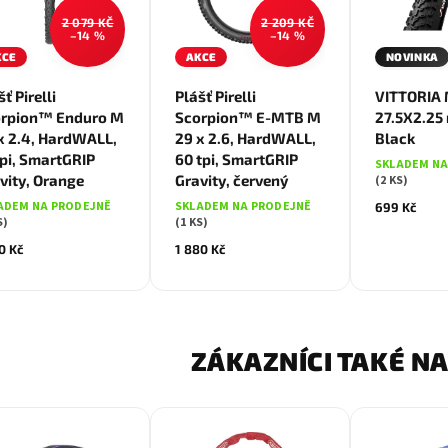
2 079 KČ
2 209 KČ
–14 %
–14 %
KCE
AKCE
NOVINKA
ť Pirelli
Plášť Pirelli
VITTORIA M
rpion™ Enduro M
Scorpion™ E-MTB M
27.5X2.25 
x 2.4, HardWALL,
29 x 2.6, HardWALL,
Black
pi, SmartGRIP
60 tpi, SmartGRIP
SKLADEM NA
vity, Orange
Gravity, červený
(2 KS)
ADEM NA PRODEJNĚ
SKLADEM NA PRODEJNĚ
699 Kč
S)
(1 KS)
0 Kč
1 880 Kč
ZÁKAZNÍCI TAKÉ NA