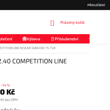
PŘIHLÁŠENÍ
NÁKUPNÍ
Prázdný košík
KOŠÍK
blečení
Výbava
Příslušenství
Nologo
ETITION LINE KEVLAR GUM-X3D TS TLR
.40 COMPETITION LINE
–14 %
20 Kč
 Kč bez DPH