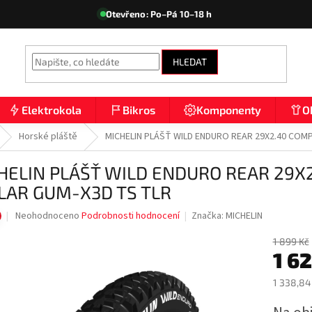
Otevřeno: Po–Pá 10–18 h
HLEDAT
Elektrokola
Bikros
Komponenty
O
Horské pláště
MICHELIN PLÁŠŤ WILD ENDURO REAR 29X2.40 COMP
HELIN PLÁŠŤ WILD ENDURO REAR 29X2
LAR GUM-X3D TS TLR
Průměrné
Neohodnoceno
Podrobnosti hodnocení
Značka:
MICHELIN
hodnocení
produktu
1 899 Kč
1 6
je
0,0
z
1 338,84
5
Měrná
hvězdiček.