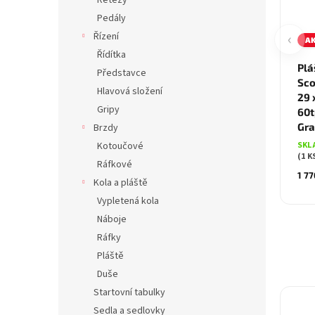
Řetězy
Pedály
‹
Řízení
A
Řídítka
Pláš
Představce
Sco
Hlavová složení
29 
Gripy
60t
Gra
Brzdy
SKL
Kotoučové
(1 K
Ráfkové
1 77
Kola a pláště
Vypletená kola
Náboje
Ráfky
Pláště
Duše
Startovní tabulky
Sedla a sedlovky