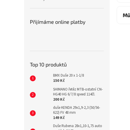
Mů
Přijímáme online platby
Top 10 produktů
BMX Duše 20 x 1-1/8
150 Kč
SHIMANO řetěz MTB-ostatní CN-
HG40 HG 6/7/8 speed 114čl.
200 Kč
duše KENDA 29x1,9-2,3 (50/56-
622) FV 48 mm
149 Kč
Duše Rubena 28x1,10-1,75 auto