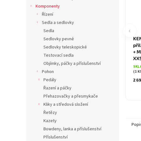
Komponenty
Řízení
Sedla a sedlovky
‹
Sedla
KEN
Sedlovky pevné
při
Sedlovky teleskopické
+ M
Testovací sedla
XXS
Objímky, páčky a příslušenství
SKL
Pohon
(1 K
Pedály
2 6
Řazení a páčky
Přehazovačky a přesmykače
Kliky a středová složení
Řetězy
Kazety
Popi
Bowdeny, lanka a příslušenství
Příslušenství