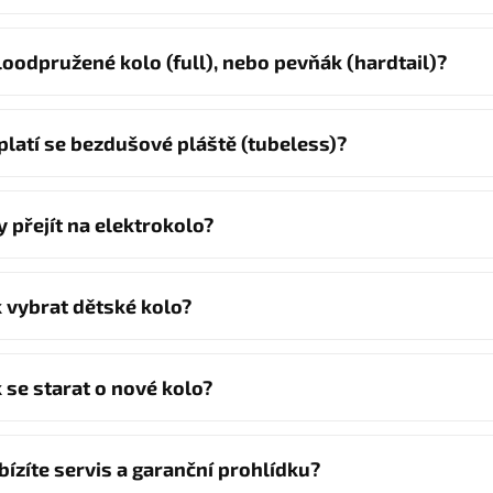
loodpružené kolo (full), nebo pevňák (hardtail)?
platí se bezdušové pláště (tubeless)?
y přejít na elektrokolo?
k vybrat dětské kolo?
k se starat o nové kolo?
bízíte servis a garanční prohlídku?