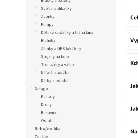
Brašny a batohy
Světla a blikačky
Zvonky
Ce
Pumpy
Dětské sedačky a tažná lana
Vy
Blatníky
Zámky a GPS lokátory
Stojany na kolo
Kd
Trenažéry a válce
Nářadí a údržba
Dárky a ostatní
Ja
Nologo
Kalhoty
Dresy
Ja
Rukavice
Ostatní
Retro/exotika
Na
Značky