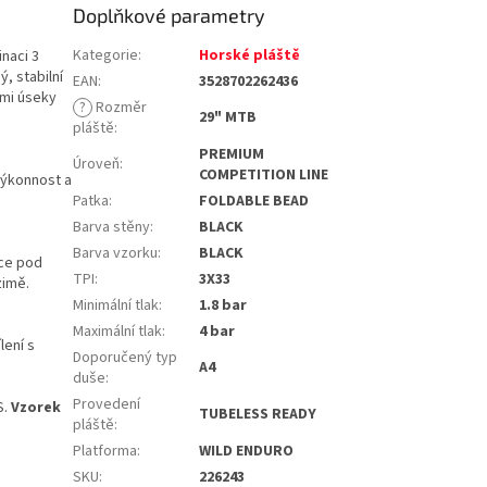
Doplňkové parametry
Kategorie
:
Horské pláště
inaci 3
, stabilní
EAN
:
3528702262436
ými úseky
?
Rozměr
29" MTB
pláště
:
PREMIUM
Úroveň
:
COMPETITION LINE
výkonnost a
Patka
:
FOLDABLE BEAD
Barva stěny
:
BLACK
Barva vzorku
:
BLACK
íce pod
TPI
:
3X33
zimě.
Minimální tlak
:
1.8 bar
Maximální tlak
:
4 bar
lení s
Doporučený typ
A4
duše
:
Provedení
S.
Vzorek
TUBELESS READY
pláště
:
Platforma
:
WILD ENDURO
SKU
:
226243