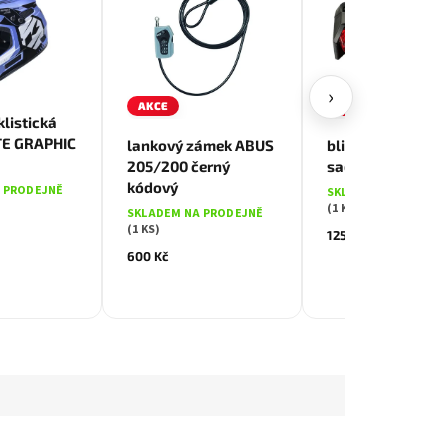
139 
–10
›
AKCE
AKCE
drá
listická
ITE GRAPHIC
lankový zámek ABUS
blikačky MAX1 Pl
205/200 černý
sada 2 ks černé
kódový
 PRODEJNĚ
SKLADEM NA PRODE
(1 KS)
SKLADEM NA PRODEJNĚ
(1 KS)
125 Kč
600 Kč