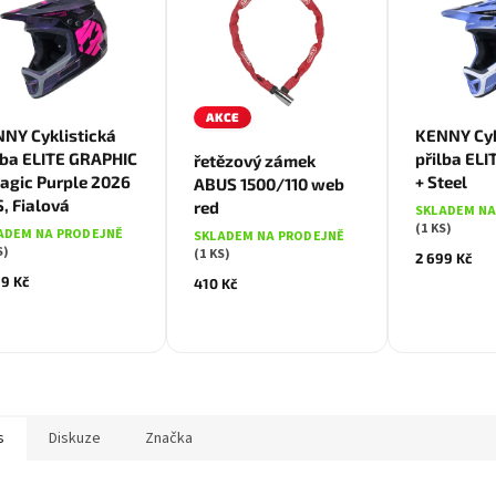
AKCE
Mo
NY Cyklistická
KENNY Cyk
lba ELITE GRAPHIC
přilba EL
řetězový zámek
agic Purple 2026
+ Steel
ABUS 1500/110 web
, Fialová
red
SKLADEM NA
(1 KS)
ADEM NA PRODEJNĚ
SKLADEM NA PRODEJNĚ
S)
(1 KS)
2 699 Kč
99 Kč
410 Kč
s
Diskuze
Značka