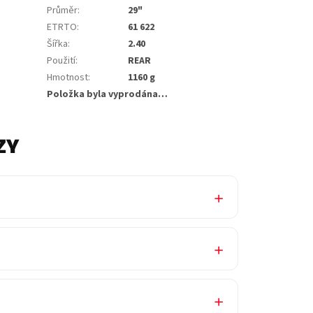
Průměr
:
29"
ETRTO
:
61 622
Šířka
:
2.40
Použití
:
REAR
Hmotnost
:
1160 g
Položka byla vyprodána…
ZY