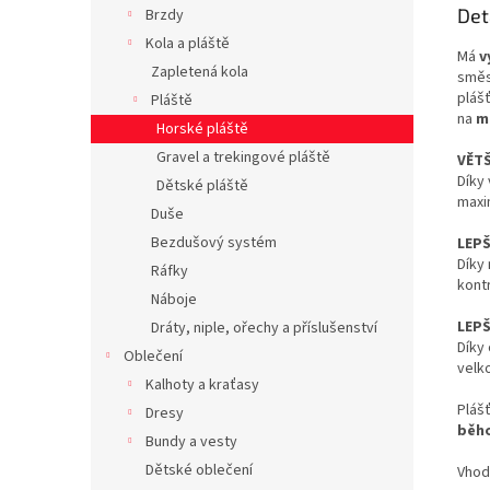
Det
Brzdy
Kola a pláště
Má
v
Zapletená kola
směs
pláš
Pláště
na
m
Horské pláště
Gravel a trekingové pláště
VĚT
Díky
Dětské pláště
maxim
Duše
Bezdušový systém
LEPŠ
Díky
Ráfky
kontr
Náboje
LEP
Dráty, niple, ořechy a příslušenství
Díky 
Oblečení
velk
Kalhoty a kraťasy
Pláš
Dresy
běh
Bundy a vesty
Dětské oblečení
Vhod