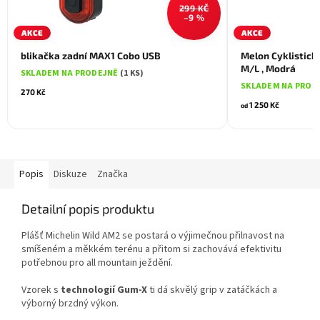
299 KČ
–9 %
AKCE
AKCE
blikačka zadní MAX1 Cobo USB
Melon Cyklistick
M/L , Modrá
SKLADEM NA PRODEJNĚ
(1 KS)
SKLADEM NA PROD
270 Kč
1 250 Kč
od
Popis
Diskuze
Značka
Detailní popis produktu
Plášť Michelin Wild AM2 se postará o výjimečnou přilnavost na
smíšeném a měkkém terénu a přitom si zachovává efektivitu
potřebnou pro all mountain ježdění.
Vzorek s
technologií Gum-X
ti dá skvělý grip v zatáčkách a
výborný brzdný výkon.