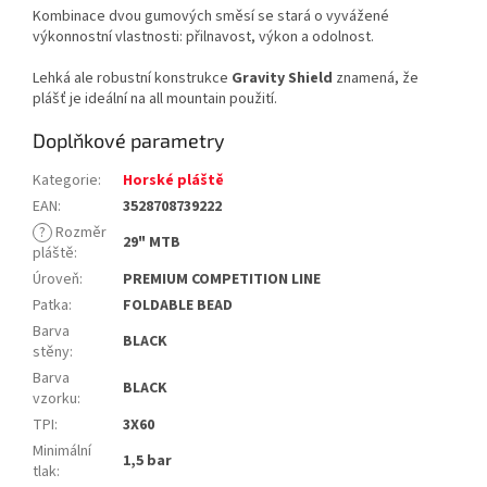
Kombinace dvou gumových směsí se stará o vyvážené
výkonnostní vlastnosti: přilnavost, výkon a odolnost.
Lehká ale robustní konstrukce
Gravity Shield
znamená, že
plášť je ideální na all mountain použití.
Doplňkové parametry
Kategorie
:
Horské pláště
EAN
:
3528708739222
?
Rozměr
29" MTB
pláště
:
Úroveň
:
PREMIUM COMPETITION LINE
Patka
:
FOLDABLE BEAD
Barva
BLACK
stěny
:
Barva
BLACK
vzorku
:
TPI
:
3X60
Minimální
1,5 bar
tlak
: