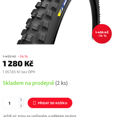
1 499 KČ
–14 %
1 499 Kč
–14 %
1 280 Kč
1 057,85 Kč bez DPH
Měrná
Skladem na prodejně
(2 ks)
cena:
PŘIDAT DO KOŠÍKU
Ještě víc gripu na smíšeném a měkkém terénu!