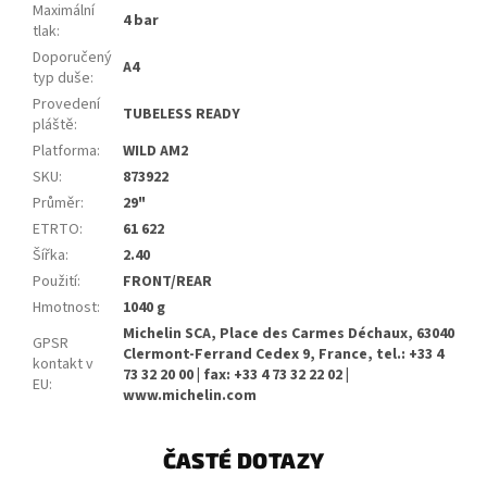
Maximální
4 bar
tlak
:
Doporučený
A4
typ duše
:
Provedení
TUBELESS READY
pláště
:
Platforma
:
WILD AM2
SKU
:
873922
Průměr
:
29"
ETRTO
:
61 622
Šířka
:
2.40
Použití
:
FRONT/REAR
Hmotnost
:
1040 g
Michelin SCA, Place des Carmes Déchaux, 63040
GPSR
Clermont-Ferrand Cedex 9, France, tel.: +33 4
kontakt v
73 32 20 00 | fax: +33 4 73 32 22 02 |
EU
:
www.michelin.com
ČASTÉ DOTAZY