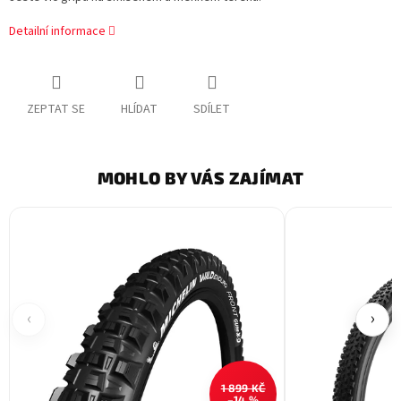
Detailní informace
ZEPTAT SE
HLÍDAT
SDÍLET
MOHLO BY VÁS ZAJÍMAT
‹
›
1 899 KČ
–14 %