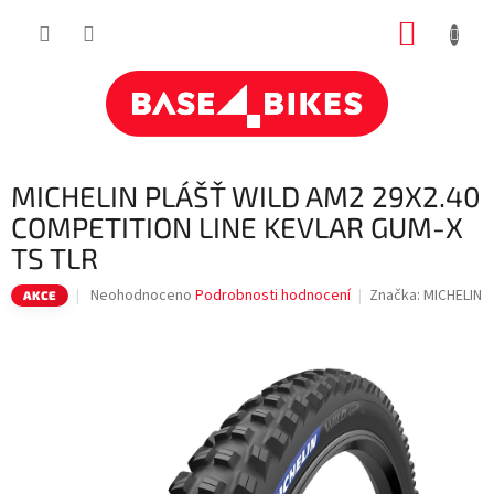
Přejít
NÁKUP
na
obsah
KOŠÍK
MICHELIN PLÁŠŤ WILD AM2 29X2.40
COMPETITION LINE KEVLAR GUM-X
TS TLR
Průměrné
Neohodnoceno
Podrobnosti hodnocení
Značka:
MICHELIN
AKCE
hodnocení
produktu
je
0,0
z
5
hvězdiček.