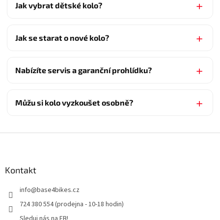
Jak vybrat dětské kolo?
Jak se starat o nové kolo?
Nabízíte servis a garanční prohlídku?
Můžu si kolo vyzkoušet osobně?
Z
á
p
a
Kontakt
t
info
@
base4bikes.cz
í
724 380 554 (prodejna - 10-18 hodin)
Sleduj nás na FB!