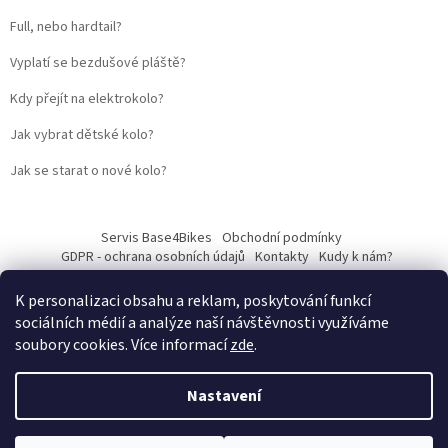
Full, nebo hardtail?
Vyplatí se bezdušové pláště?
Kdy přejít na elektrokolo?
Jak vybrat dětské kolo?
Jak se starat o nové kolo?
Servis Base4Bikes
Obchodní podmínky
GDPR - ochrana osobních údajů
Kontakty
Kudy k nám?
K personalizaci obsahu a reklam, poskytování funkcí
sociálních médií a analýze naší návštěvnosti využíváme
soubory cookies. Více informací
zde
.
Vytvořil Shoptet
Nastavení
Web vytvořil
Martin Kostelka – prodbykosta
Copyright 2026
Base4Bikes
. Všechna práva vyhrazena.
Upravit