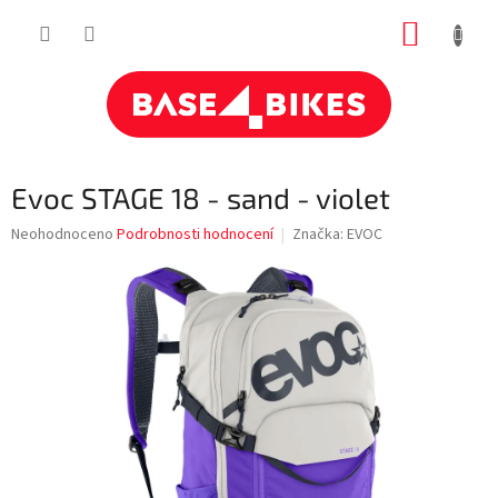
Přejít
NÁKUP
na
obsah
KOŠÍK
Evoc STAGE 18 - sand - violet
Průměrné
Neohodnoceno
Podrobnosti hodnocení
Značka:
EVOC
hodnocení
produktu
je
0,0
z
5
hvězdiček.