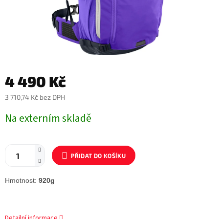
4 490 Kč
3 710,74 Kč bez DPH
Měrná
Na externím skladě
cena:
PŘIDAT DO KOŠÍKU
Hmotnost:
920g
Detailní informace