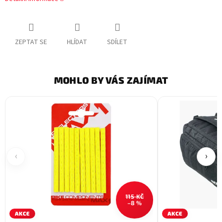
ZEPTAT SE
HLÍDAT
SDÍLET
MOHLO BY VÁS ZAJÍMAT
‹
›
115 KČ
–8 %
AKCE
AKCE