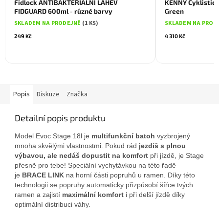
Fidlock ANTIBAKTERIÁLNÍ LÁHEV
KENNY Cyklistick
FIDGUARD 600ml - různé barvy
Green
SKLADEM NA PRODEJNĚ
(1 KS)
SKLADEM NA PROD
249 Kč
4 310 Kč
Popis
Diskuze
Značka
Detailní popis produktu
Model Evoc Stage 18l je
multifunkční batoh
vyzbrojený
mnoha skvělými vlastnostmi. Pokud rád
jezdíš s plnou
výbavou, ale nedáš dopustit na komfort
při jízdě, je Stage
přesně pro tebe! Speciální vychytávkou na této řadě
je
BRACE LINK
na horní části popruhů u ramen. Díky této
technologii se popruhy automaticky přizpůsobí šířce tvých
ramen a zajistí
maximální komfort
i při delší jízdě díky
optimální distribuci váhy.