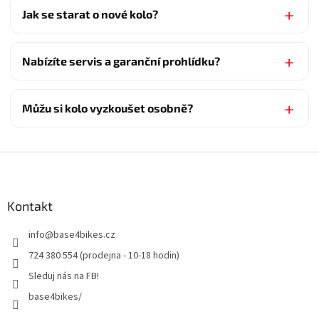
Jak se starat o nové kolo?
Nabízíte servis a garanční prohlídku?
Můžu si kolo vyzkoušet osobně?
Z
á
p
a
Kontakt
t
info
@
base4bikes.cz
í
724 380 554 (prodejna - 10-18 hodin)
Sleduj nás na FB!
base4bikes/