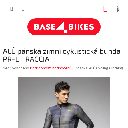
Přejít
NÁKUP
na
obsah
KOŠÍK
ALÉ pánská zimní cyklistická bunda
PR-E TRACCIA
Průměrné
Neohodnoceno
Podrobnosti hodnocení
Značka:
ALÉ Cycling Clothing
hodnocení
produktu
je
0,0
z
5
hvězdiček.