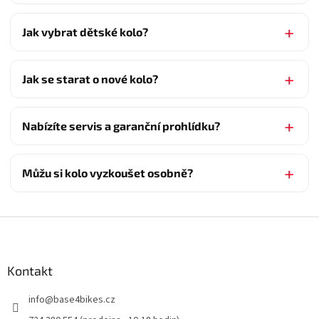
Jak vybrat dětské kolo?
Jak se starat o nové kolo?
Nabízíte servis a garanční prohlídku?
Můžu si kolo vyzkoušet osobně?
Z
á
p
a
Kontakt
t
info
@
base4bikes.cz
í