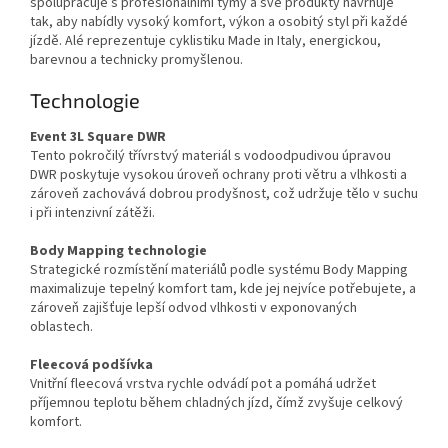
spolupracuje s profesionálními týmy a své produkty navrhuje
tak, aby nabídly vysoký komfort, výkon a osobitý styl při každé
jízdě. Alé reprezentuje cyklistiku Made in Italy, energickou,
barevnou a technicky promyšlenou.
Technologie
Event 3L Square DWR
Tento pokročilý třívrstvý materiál s vodoodpudivou úpravou
DWR poskytuje vysokou úroveň ochrany proti větru a vlhkosti a
zároveň zachovává dobrou prodyšnost, což udržuje tělo v suchu
i při intenzivní zátěži.
Body Mapping technologie
Strategické rozmístění materiálů podle systému Body Mapping
maximalizuje tepelný komfort tam, kde jej nejvíce potřebujete, a
zároveň zajišťuje lepší odvod vlhkosti v exponovaných
oblastech.
Fleecová podšívka
Vnitřní fleecová vrstva rychle odvádí pot a pomáhá udržet
příjemnou teplotu během chladných jízd, čímž zvyšuje celkový
komfort.