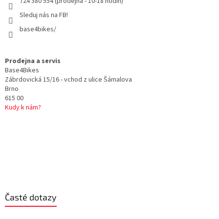
724 380 554 (prodejna - 10-18 hodin)
Sleduj nás na FB!
base4bikes/
Prodejna a servis
Base4Bikes
Zábrdovická 15/16 - vchod z ulice Šámalova
Brno
615 00
Kudy k nám?
Časté dotazy