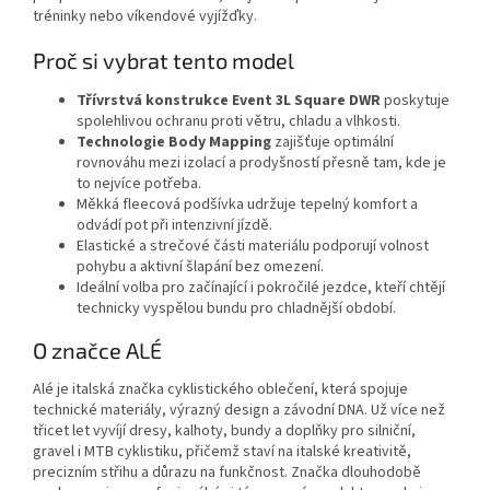
tréninky nebo víkendové vyjížďky.
Proč si vybrat tento model
Třívrstvá konstrukce Event 3L Square DWR
poskytuje
spolehlivou ochranu proti větru, chladu a vlhkosti.
Technologie Body Mapping
zajišťuje optimální
rovnováhu mezi izolací a prodyšností přesně tam, kde je
to nejvíce potřeba.
Měkká fleecová podšívka udržuje tepelný komfort a
odvádí pot při intenzivní jízdě.
Elastické a strečové části materiálu podporují volnost
pohybu a aktivní šlapání bez omezení.
Ideální volba pro začínající i pokročilé jezdce, kteří chtějí
technicky vyspělou bundu pro chladnější období.
O značce ALÉ
Alé je italská značka cyklistického oblečení, která spojuje
technické materiály, výrazný design a závodní DNA. Už více než
třicet let vyvíjí dresy, kalhoty, bundy a doplňky pro silniční,
gravel i MTB cyklistiku, přičemž staví na italské kreativitě,
precizním střihu a důrazu na funkčnost. Značka dlouhodobě