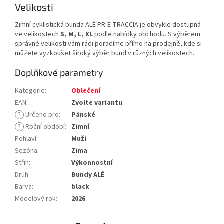
Velikosti
Zimní cyklistická bunda ALÉ PR-E TRACCIA je obvykle dostupná
ve velikostech
S, M, L, XL
podle nabídky obchodu. S výběrem
správné velikosti vám rádi poradíme přímo na prodejně, kde si
můžete vyzkoušet široký výběr bund v různých velikostech.
Doplňkové parametry
Kategorie
:
Oblečení
EAN
:
Zvolte variantu
?
Určeno pro
:
Pánské
?
Roční období
:
Zimní
Pohlaví
:
Muži
Sezóna
:
Zima
Střih
:
Výkonnostní
Druh
:
Bundy ALÉ
Barva
:
black
Modelový rok
:
2026