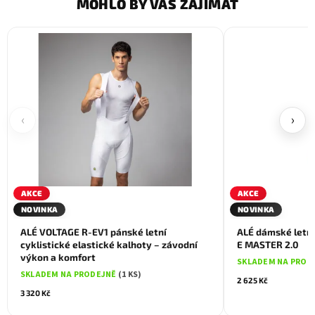
MOHLO BY VÁS ZAJÍMAT
‹
›
AKCE
AKCE
NOVINKA
NOVINKA
ALÉ VOLTAGE R-EV1 pánské letní
ALÉ dámské letní
cyklistické elastické kalhoty – závodní
E MASTER 2.0
výkon a komfort
SKLADEM NA PROD
SKLADEM NA PRODEJNĚ
(1 KS)
2 625 Kč
3 320 Kč