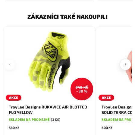
ZÁKAZNÍCI TAKÉ NAKOUPILI
‹
›
949 KČ
–38 %
AKCE
AKCE
TroyLee Designs RUKAVICE AIR BLOTTED
TroyLee Design
FLO YELLOW
SOLID TERRA CO
SKLADEM NA PRODEJNĚ
(1 KS)
SKLADEM NA PROD
580 Kč
600 Kč