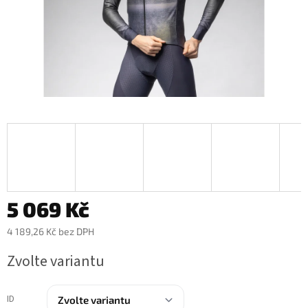
5 069 Kč
4 189,26 Kč bez DPH
Měrná
Zvolte variantu
cena:
ID