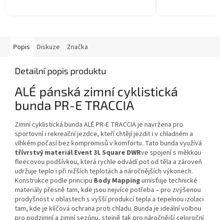
Popis
Diskuze
Značka
Detailní popis produktu
ALÉ pánská zimní cyklistická
bunda PR-E TRACCIA
Zimní cyklistická bunda ALÉ PR-E TRACCIA je navržena pro
sportovní i rekreační jezdce, kteří chtějí jezdit i v chladném a
vlhkém počasí bez kompromisů v komfortu. Tato bunda využívá
třívrstvý materiál Event 3L Square DWR
ve spojení s měkkou
fleecovou podšívkou, která rychle odvádí pot od těla a zároveň
udržuje teplo i při nižších teplotách a náročnějších výkonech.
Konstrukce podle principu
Body Mapping
umisťuje technické
materiály přesně tam, kde jsou nejvíce potřeba – pro zvýšenou
prodyšnost v oblastech s vyšší produkcí tepla a tepelnou izolaci
tam, kde je klíčová ochrana proti chladu. Bunda je ideální volbou
pro podzimní a zimní sezónu, stejně tak pro náročnější celoroční