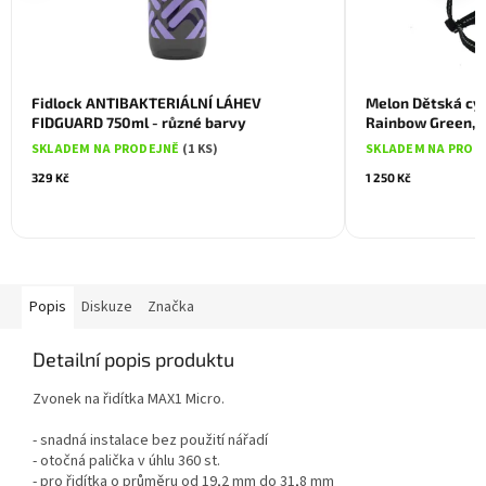
Fidlock ANTIBAKTERIÁLNÍ LÁHEV
Melon Dětská cyk
FIDGUARD 750ml - různé barvy
Rainbow Green, 
SKLADEM NA PRODEJNĚ
(1 KS)
SKLADEM NA PROD
329 Kč
1 250 Kč
Popis
Diskuze
Značka
Detailní popis produktu
Zvonek na řidítka MAX1 Micro.
- snadná instalace bez použití nářadí
- otočná palička v úhlu 360 st.
- pro řidítka o průměru od 19,2 mm do 31,8 mm