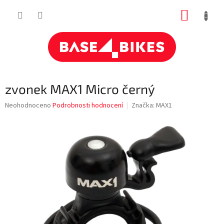
Přejít
NÁKUP
na
obsah
KOŠÍK
zvonek MAX1 Micro černý
Průměrné
Neohodnoceno
Podrobnosti hodnocení
Značka:
MAX1
hodnocení
produktu
je
0,0
z
5
hvězdiček.