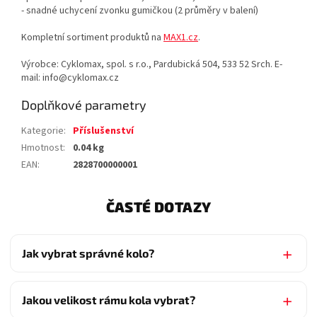
- snadné uchycení zvonku gumičkou (2 průměry v balení)
Kompletní sortiment produktů na
MAX1.cz
.
Výrobce: Cyklomax, spol. s r.o., Pardubická 504, 533 52 Srch. E-
mail: info@cyklomax.cz
Doplňkové parametry
Kategorie
:
Příslušenství
Hmotnost
:
0.04 kg
EAN
:
2828700000001
ČASTÉ DOTAZY
Jak vybrat správné kolo?
Jakou velikost rámu kola vybrat?