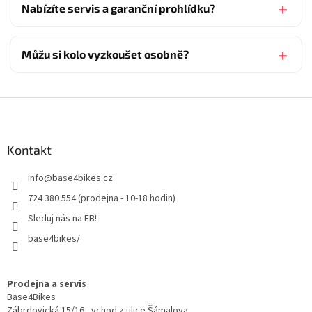
Nabízíte servis a garanční prohlídku?
Můžu si kolo vyzkoušet osobně?
Z
á
p
a
Kontakt
t
info
@
base4bikes.cz
í
724 380 554 (prodejna - 10-18 hodin)
Sleduj nás na FB!
base4bikes/
Prodejna a servis
Base4Bikes
Zábrdovická 15/16 - vchod z ulice Šámalova