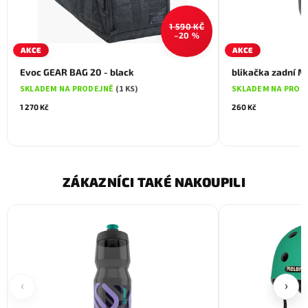
1 590 KČ
–20 %
AKCE
AKCE
Evoc GEAR BAG 20 - black
blikačka zadní M
SKLADEM NA PRODEJNĚ
(1 KS)
SKLADEM NA PROD
1 270 Kč
260 Kč
ZÁKAZNÍCI TAKÉ NAKOUPILI
‹
›