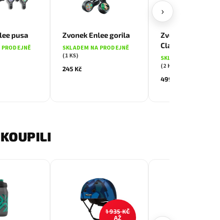
›
lee pusa
Zvonek Enlee gorila
Zvonek KNOG Oi
Classic Large - B
 PRODEJNĚ
SKLADEM NA PRODEJNĚ
(1 KS)
SKLADEM NA PRODE
(2 KS)
245 Kč
499 Kč
KOUPILI
1 935 KČ
AŽ