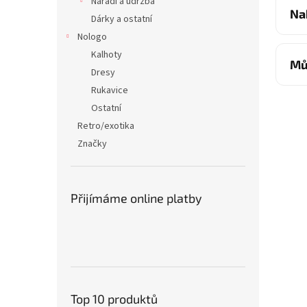
Nářadí a údržba
Na
Dárky a ostatní
Nologo
Kalhoty
Mů
Dresy
Rukavice
Ostatní
Retro/exotika
Značky
Přijímáme online platby
Top 10 produktů