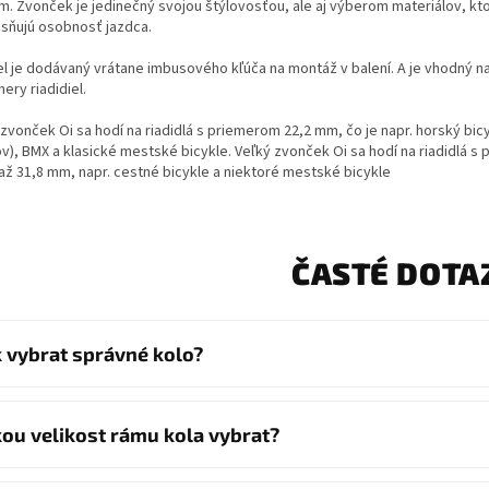
m. Zvonček je jedinečný svojou štýlovosťou, ale aj výberom materiálov, kt
esňujú osobnosť jazdca.
l je dodávaný vrátane imbusového kľúča na montáž v balení. A je vhodný n
ery riadidiel.
zvonček Oi sa hodí na riadidlá s priemerom 22,2 mm, čo je napr. horský bicy
ov), BMX a klasické mestské bicykle. Veľký zvonček Oi sa hodí na riadidlá s
 až 31,8 mm, napr. cestné bicykle a niektoré mestské bicykle
ČASTÉ DOTA
k vybrat správné kolo?
kou velikost rámu kola vybrat?