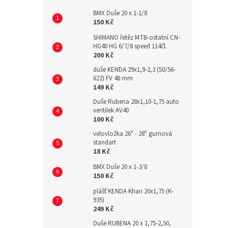
BMX Duše 20 x 1-1/8
150 Kč
SHIMANO řetěz MTB-ostatní CN-
HG40 HG 6/7/8 speed 114čl.
200 Kč
duše KENDA 29x1,9-2,3 (50/56-
622) FV 48 mm
149 Kč
Duše Rubena 28x1,10-1,75 auto
ventilek AV40
100 Kč
velovložka 26" - 28" gumová
standart
18 Kč
BMX Duše 20 x 1-3/8
150 Kč
plášť KENDA Khan 20x1,75 (K-
935)
249 Kč
Duše RUBENA 20 x 1,75-2,50,