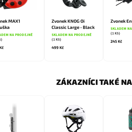
onek MAX1
Zvonek KNOG Oi
Zvonek En
uška
Classic Large - Black
SKLADEM NA
(1 KS)
ADEM NA PRODEJNĚ
SKLADEM NA PRODEJNĚ
S)
(1 KS)
245 Kč
 Kč
499 Kč
ZÁKAZNÍCI TAKÉ NA