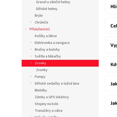
Gravel a silniční helmy
Hl
Dětské helmy
Brýle
Chrániče
Ce
Příslušenství
Košíky a láhve
Elektronika a navigace
Vy
Brašny a batohy
Světla a blikačky
Zvonky
Kd
Zvonky
Pumpy
Ja
Dětské sedačky a tažná lana
Blatníky
Zámky a GPS lokátory
Ja
Stojany na kolo
Trenažéry a válce