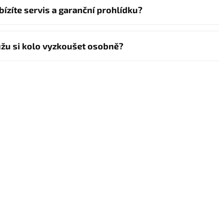
bízíte servis a garanční prohlídku?
žu si kolo vyzkoušet osobně?