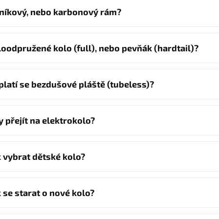
iníkový, nebo karbonový rám?
loodpružené kolo (full), nebo pevňák (hardtail)?
platí se bezdušové pláště (tubeless)?
y přejít na elektrokolo?
k vybrat dětské kolo?
k se starat o nové kolo?