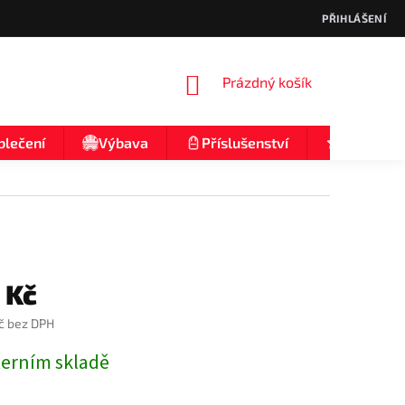
PŘIHLÁŠENÍ
NÁKUPNÍ
Prázdný košík
KOŠÍK
blečení
Výbava
Příslušenství
Nologo
 Kč
č bez DPH
terním skladě