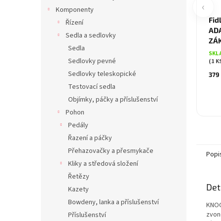
‹
Komponenty
Fid
Řízení
AD
Sedla a sedlovky
ZÁ
Sedla
SKL
Sedlovky pevné
(1 K
Sedlovky teleskopické
379
Testovací sedla
Objímky, páčky a příslušenství
Pohon
Pedály
Řazení a páčky
Přehazovačky a přesmykače
Popi
Kliky a středová složení
Řetězy
Det
Kazety
Bowdeny, lanka a příslušenství
KNOG 
zvon
Příslušenství