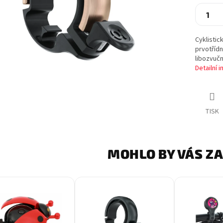
Cyklistic
prvotřídn
libozvučn
Detailní 
TISK
MOHLO BY VÁS Z