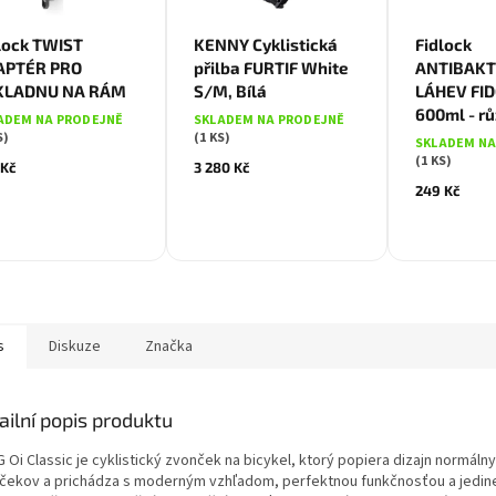
Bílá
Zelená
lock TWIST
KENNY Cyklistická
Fidlock
APTÉR PRO
přilba FURTIF White
ANTIBAKT
Černá
KLADNU NA RÁM
S/M, Bílá
LÁHEV FI
Oran
600ml - r
ADEM NA PRODEJNĚ
SKLADEM NA PRODEJNĚ
S)
(1 KS)
SKLADEM NA
(1 KS)
 Kč
3 280 Kč
249 Kč
s
Diskuze
Značka
ailní popis produktu
Oi Classic je cyklistický zvonček na bicykel, ktorý popiera dizajn normáln
čekov a prichádza s moderným vzhľadom, perfektnou funkčnosťou a jedi