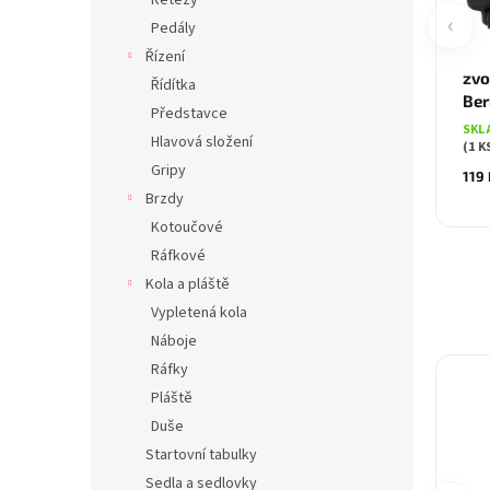
Řetězy
‹
Pedály
Řízení
zv
Řídítka
Ber
Představce
SKL
Hlavová složení
(1 K
Gripy
119
Brzdy
Kotoučové
Ráfkové
Kola a pláště
Vypletená kola
Náboje
Ráfky
Pláště
Duše
Startovní tabulky
Sedla a sedlovky