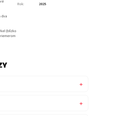
oré
Rok
:
2025
a dva
kel (blízko
 priemerom
ZY