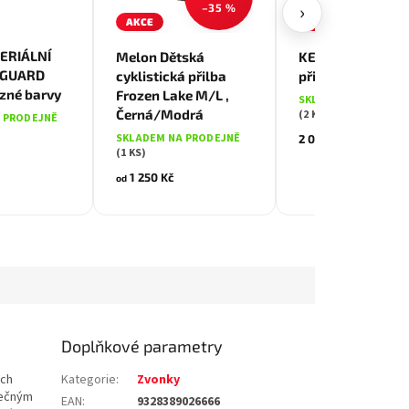
›
–35 %
AKCE
TIP
Červená
Fialová
Černá/Modrá
ERIÁLNÍ
Melon Dětská
KENNY Cyklistic
Šedá
DGUARD
cyklistická přilba
přilba BUDDY
žnová
ůzné barvy
Frozen Lake M/L ,
SKLADEM NA PRODE
Černá/Modrá
(2 KS)
 PRODEJNĚ
SKLADEM NA PRODEJNĚ
2 050 Kč
(1 KS)
1 250 Kč
od
Doplňkové parametry
ych
Kategorie
:
Zvonky
nečným
EAN
:
9328389026666