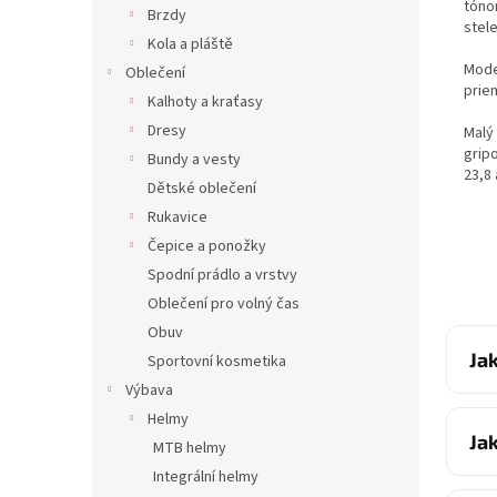
tóno
Brzdy
stel
Kola a pláště
Mode
Oblečení
priem
Kalhoty a kraťasy
Dresy
Malý 
grip
Bundy a vesty
23,8
Dětské oblečení
Rukavice
Čepice a ponožky
Spodní prádlo a vrstvy
Oblečení pro volný čas
Obuv
Ja
Sportovní kosmetika
Výbava
Helmy
Ja
MTB helmy
Integrální helmy