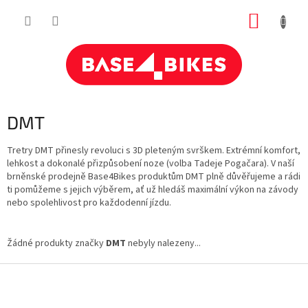
Přejít
NÁKUP
na
obsah
KOŠÍK
DMT
Tretry DMT přinesly revoluci s 3D pleteným svrškem. Extrémní komfort,
lehkost a dokonalé přizpůsobení noze (volba Tadeje Pogačara). V naší
brněnské prodejně Base4Bikes produktům DMT plně důvěřujeme a rádi
ti pomůžeme s jejich výběrem, ať už hledáš maximální výkon na závody
nebo spolehlivost pro každodenní jízdu.
Žádné produkty značky
DMT
nebyly nalezeny...
Z
á
p