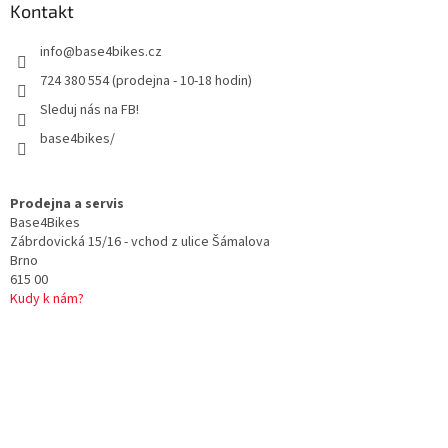
a
Kontakt
t
info
@
base4bikes.cz
í
724 380 554 (prodejna - 10-18 hodin)
Sleduj nás na FB!
base4bikes/
Prodejna a servis
Base4Bikes
Zábrdovická 15/16 - vchod z ulice Šámalova
Brno
615 00
Kudy k nám?