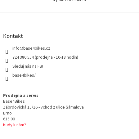
3
položek celkem
O
v
l
Z
á
á
d
p
a
a
Kontakt
c
t
í
info
@
base4bikes.cz
í
p
r
724 380 554 (prodejna - 10-18 hodin)
v
Sleduj nás na FB!
k
y
base4bikes/
v
ý
p
Prodejna a servis
i
Base4Bikes
s
Zábrdovická 15/16 - vchod z ulice Šámalova
u
Brno
615 00
Kudy k nám?