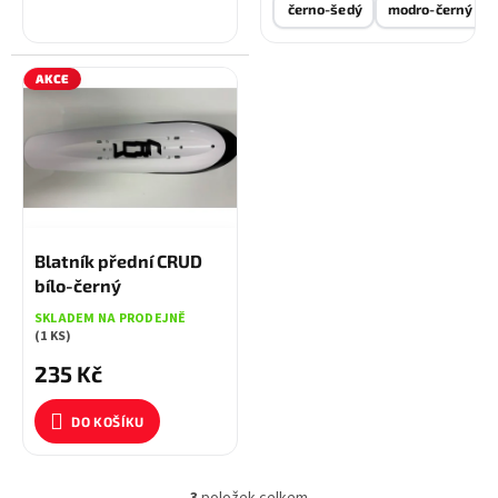
černo-šedý
modro-černý
AKCE
245 KČ
–4 %
Blatník přední CRUD
bílo-černý
SKLADEM NA PRODEJNĚ
(1 KS)
235 Kč
DO KOŠÍKU