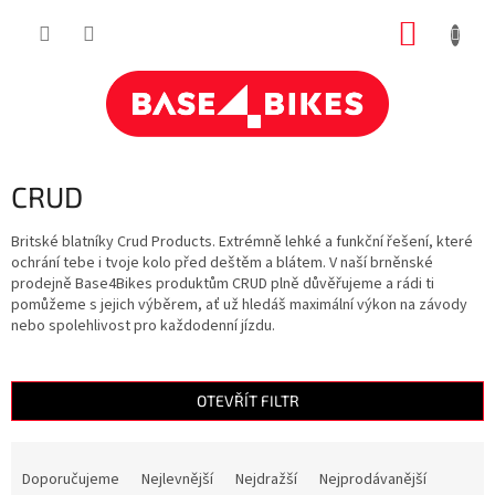
Přejít
NÁKUP
na
obsah
KOŠÍK
CRUD
Britské blatníky Crud Products. Extrémně lehké a funkční řešení, které
ochrání tebe i tvoje kolo před deštěm a blátem. V naší brněnské
prodejně Base4Bikes produktům CRUD plně důvěřujeme a rádi ti
pomůžeme s jejich výběrem, ať už hledáš maximální výkon na závody
nebo spolehlivost pro každodenní jízdu.
OTEVŘÍT FILTR
Ř
a
Doporučujeme
Nejlevnější
Nejdražší
Nejprodávanější