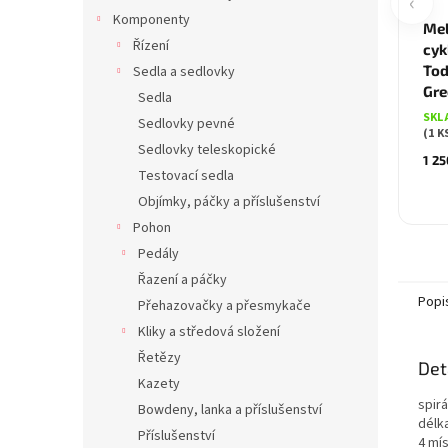
‹
Komponenty
Mel
Řízení
cyk
Tod
Sedla a sedlovky
Gre
Sedla
SKL
Sedlovky pevné
(1 K
Sedlovky teleskopické
1 25
Testovací sedla
Objímky, páčky a příslušenství
Pohon
Pedály
Řazení a páčky
Popi
Přehazovačky a přesmykače
Kliky a středová složení
Řetězy
Det
Kazety
spir
Bowdeny, lanka a příslušenství
délk
Příslušenství
4 mí