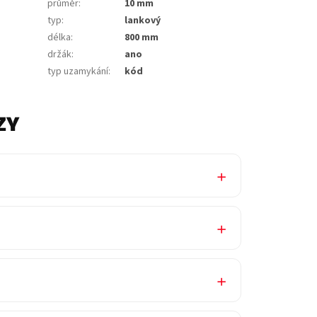
průměr
:
10 mm
typ
:
lankový
délka
:
800 mm
držák
:
ano
typ uzamykání
:
kód
ZY