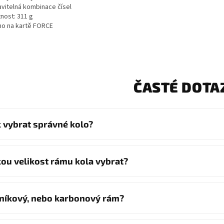
avitelná kombinace čísel
nost: 311 g
no na kartě FORCE
ČASTÉ DOTA
k vybrat správné kolo?
kou velikost rámu kola vybrat?
iníkový, nebo karbonový rám?