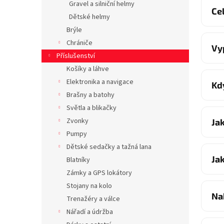
Gravel a silniční helmy
Ce
Dětské helmy
Brýle
Chrániče
Vy
Příslušenství
Košíky a láhve
Elektronika a navigace
Kd
Brašny a batohy
Světla a blikačky
Zvonky
Ja
Pumpy
Dětské sedačky a tažná lana
Ja
Blatníky
Zámky a GPS lokátory
Stojany na kolo
Na
Trenažéry a válce
Nářadí a údržba