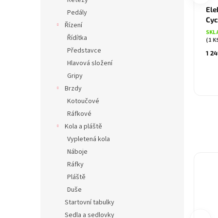
Řetězy
Ele
Pedály
Cyc
Řízení
SKL
Řídítka
(1 K
Představce
1 24
Hlavová složení
Gripy
Brzdy
Kotoučové
Ráfkové
Kola a pláště
Vypletená kola
Náboje
Ráfky
Pláště
Duše
Startovní tabulky
Sedla a sedlovky