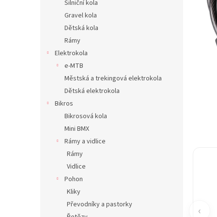
Silniční kola
n
Gravel kola
e
Dětská kola
l
Rámy
Elektrokola
e-MTB
Městská a trekingová elektrokola
Dětská elektrokola
Bikros
Bikrosová kola
Mini BMX
Rámy a vidlice
Rámy
Vidlice
Pohon
Kliky
Převodníky a pastorky
‹