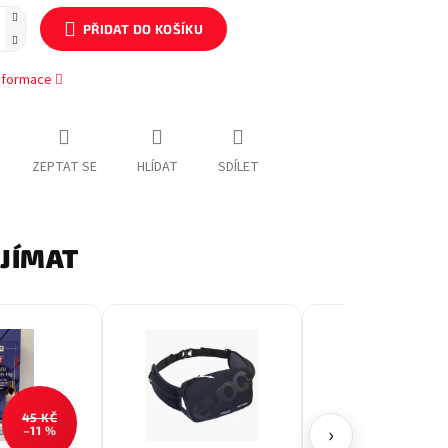
PŘIDAT DO KOŠÍKU
informace
ZEPTAT SE
HLÍDAT
SDÍLET
AJÍMAT
45 KČ
2 690
›
–11 %
–7 