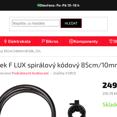
Otevřeno: Po–Pá 10–18 h
HLEDAT
Elektrokola
Bikros
Komponenty
O
ový 85cm/10mm+držák, črn.
ek F LUX spirálový kódový 85cm/10mm
né
noceno
Podrobnosti hodnocení
Značka:
FORCE
ní
249
u
205,79 K
Měrná
Sklad
cena:
ek.