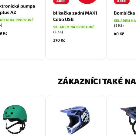
AKCE
AKCE
ktronická pumpa
plus A2
blikačka zadní MAX1
Bombička 
Cobo USB
ADEM NA PRODEJNĚ
SKLADEM NA
S)
(5 KS)
SKLADEM NA PRODEJNĚ
(1 KS)
9 Kč
40 Kč
270 Kč
ZÁKAZNÍCI TAKÉ NA