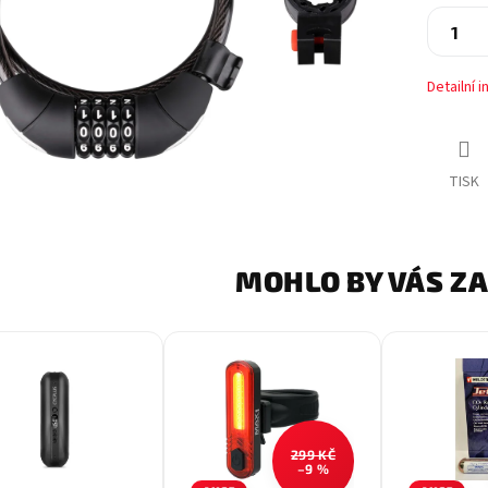
Detailní 
TISK
MOHLO BY VÁS Z
299 KČ
–9 %