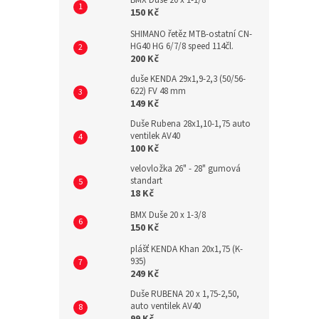
BMX Duše 20 x 1-1/8
150 Kč
SHIMANO řetěz MTB-ostatní CN-
HG40 HG 6/7/8 speed 114čl.
200 Kč
duše KENDA 29x1,9-2,3 (50/56-
622) FV 48 mm
149 Kč
Duše Rubena 28x1,10-1,75 auto
ventilek AV40
100 Kč
velovložka 26" - 28" gumová
standart
18 Kč
BMX Duše 20 x 1-3/8
150 Kč
plášť KENDA Khan 20x1,75 (K-
935)
249 Kč
Duše RUBENA 20 x 1,75-2,50,
auto ventilek AV40