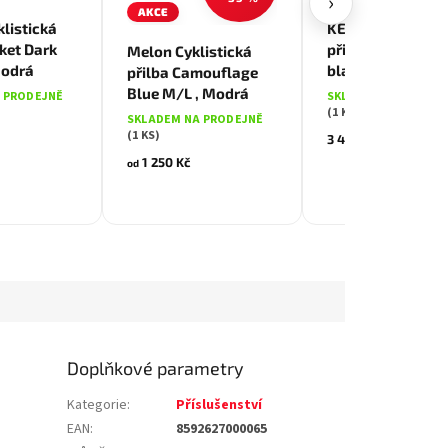
›
AKCE
drá
Černá
Modrá
listická
KENNY Cyklistic
ket Dark
přilba DECADE So
Melon Cyklistická
Modrá
black mat
přilba Camouflage
Blue M/L , Modrá
 PRODEJNĚ
SKLADEM NA PRODE
(1 KS)
SKLADEM NA PRODEJNĚ
(1 KS)
3 499 Kč
1 250 Kč
od
Doplňkové parametry
Kategorie
:
Příslušenství
EAN
:
8592627000065