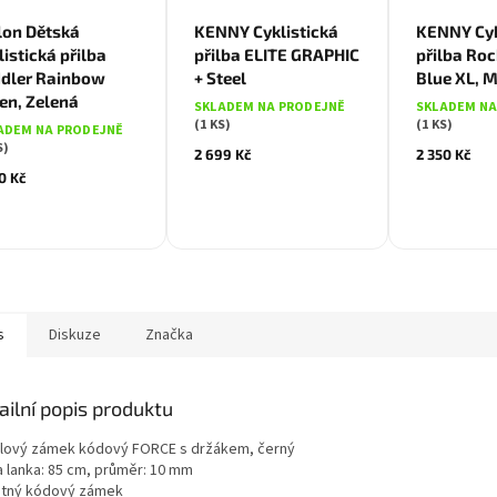
Modrá
Mo
Zelená
on Dětská
KENNY Cyklistická
KENNY Cyk
listická přilba
přilba ELITE GRAPHIC
přilba Roc
dler Rainbow
+ Steel
Blue XL, 
en, Zelená
SKLADEM NA PRODEJNĚ
SKLADEM NA
(1 KS)
(1 KS)
ADEM NA PRODEJNĚ
S)
2 699 Kč
2 350 Kč
0 Kč
s
Diskuze
Značka
ailní popis produktu
álový zámek kódový FORCE s držákem, černý
a lanka: 85 cm, průměr: 10 mm
stný kódový zámek