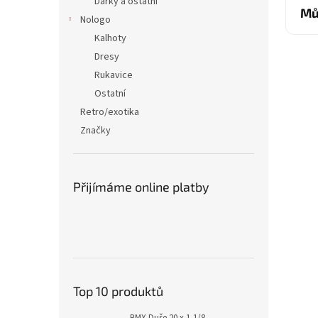
Dárky a ostatní
Mů
Nologo
Kalhoty
Dresy
Rukavice
Ostatní
Retro/exotika
Značky
Přijímáme online platby
Top 10 produktů