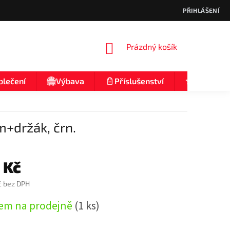
PŘIHLÁŠENÍ
NÁKUPNÍ
Prázdný košík
KOŠÍK
blečení
Výbava
Příslušenství
Nologo
+držák, črn.
 Kč
č bez DPH
em na prodejně
(1 ks)