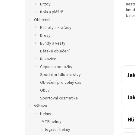
Brzdy
nast
hmot
Kola a pláště
bale
Oblečení
Kalhoty a kraťasy
Dresy
Bundy a vesty
Dětské oblečení
Rukavice
Čepice a ponožky
Ja
Spodní prádlo a vrstvy
Oblečení pro volný čas
Obuv
Ja
Sportovní kosmetika
Výbava
Helmy
Hl
MTB helmy
Integrální helmy