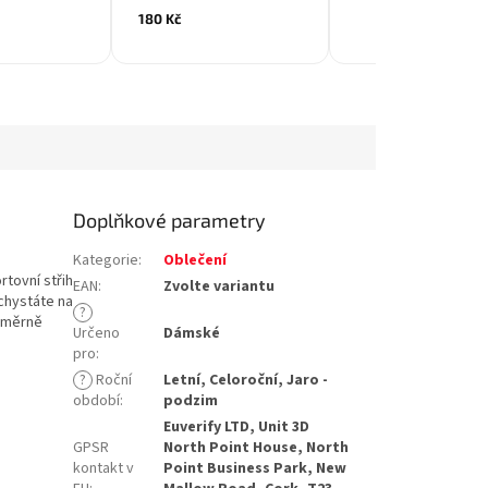
180 Kč
Doplňkové parametry
Kategorie
:
Oblečení
rtovní střih
EAN
:
Zvolte variantu
 chystáte na
?
řsměrně
Určeno
Dámské
pro
:
?
Roční
Letní, Celoroční, Jaro -
období
:
podzim
Euverify LTD, Unit 3D
GPSR
North Point House, North
kontakt v
Point Business Park, New