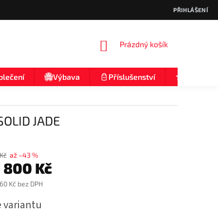
PŘIHLÁŠENÍ
NÁKUPNÍ
Prázdný košík
KOŠÍK
blečení
Výbava
Příslušenství
Nologo
SOLID JADE
 Kč
až –43 %
1 800 Kč
,60 Kč
bez DPH
e variantu