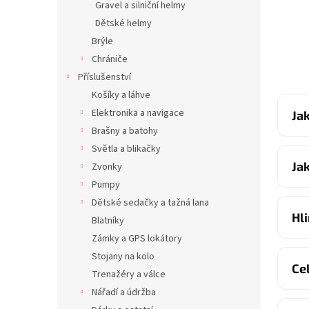
Gravel a silniční helmy
Dětské helmy
Brýle
Chrániče
Příslušenství
Košíky a láhve
Elektronika a navigace
Ja
Brašny a batohy
Světla a blikačky
Ja
Zvonky
Pumpy
Dětské sedačky a tažná lana
Hl
Blatníky
Zámky a GPS lokátory
Stojany na kolo
Ce
Trenažéry a válce
Nářadí a údržba