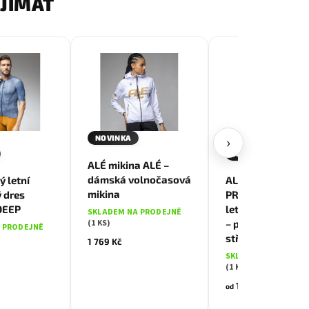
AJÍMAT
›
NOVINKA
AKCE
L
XL
NOVINKA
L
XL
XX
ALÉ mikina ALÉ –
dámská volnočasová
 letní
ALÉ COLOR BLOC
mikina
ý dres
PRAGMA pánský
DEEP
letní cyklistický 
SKLADEM NA PRODEJNĚ
(1 KS)
– prodyšný komfo
 PRODEJNĚ
střih
1 769 Kč
SKLADEM NA PRODE
(1 KS)
1 750 Kč
od