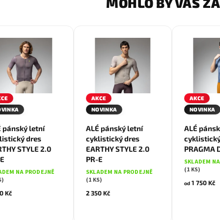
MOHLO BY VÁS Z
KCE
AKCE
AKCE
S
M
M
L
M
L
OVINKA
NOVINKA
NOVINKA
 pánský letní
ALÉ pánský letní
ALÉ pánský
listický dres
cyklistický dres
cyklistick
THY STYLE 2.0
EARTHY STYLE 2.0
PRAGMA 
-E
PR-E
SKLADEM NA
(1 KS)
ADEM NA PRODEJNĚ
SKLADEM NA PRODEJNĚ
S)
(1 KS)
1 750 Kč
od
0 Kč
2 350 Kč