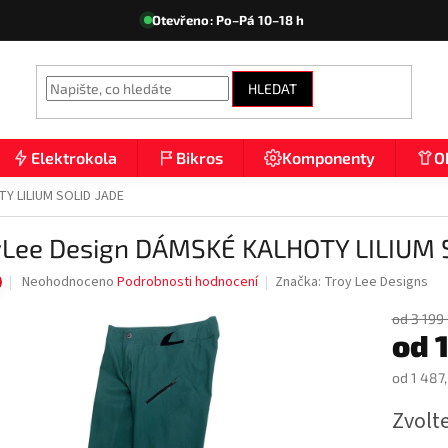
Otevřeno: Po–Pá 10–18 h
HLEDAT
Elektrokola
Bikros
Komponenty
O
Y LILIUM SOLID JADE
yLee Design DÁMSKÉ KALHOTY LILIUM 
Průměrné
Neohodnoceno
Podrobnosti hodnocení
Značka:
Troy Lee Designs
hodnocení
produktu
od 3 199
od
je
0,0
z
od
1 487
5
Měrná
hvězdiček.
Zvolt
cena: