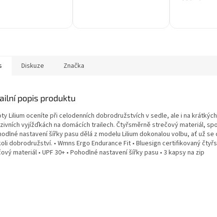
s
Diskuze
Značka
ailní popis produktu
ty Lilium oceníte při celodenních dobrodružstvích v sedle, ale i na krátkých
zivních vyjížďkách na domácích trailech. Čtyřsměrně strečový materiál, spo
hodlné nastavení šířky pasu dělá z modelu Lilium dokonalou volbu, ať už se
koli dobrodružství. • Wmns Ergo Endurance Fit • Bluesign certifikovaný čty
ový materiál • UPF 30+ • Pohodlné nastavení šířky pasu • 3 kapsy na zip