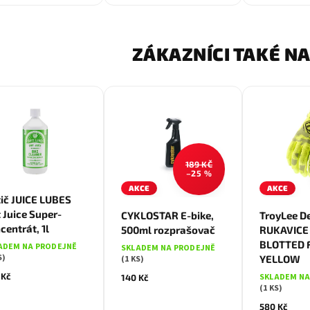
ZÁKAZNÍCI TAKÉ NA
189 KČ
–25 %
AKCE
AKCE
tič JUICE LUBES
M
t Juice Super-
CYKLOSTAR E-bike,
TroyLee D
centrát, 1l
500ml rozprašovač
RUKAVICE
BLOTTED 
ADEM NA PRODEJNĚ
SKLADEM NA PRODEJNĚ
S)
YELLOW
(1 KS)
 Kč
SKLADEM NA
140 Kč
(1 KS)
580 Kč