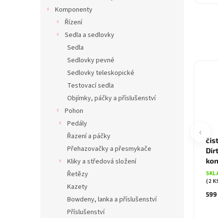
Komponenty
Řízení
Sedla a sedlovky
Sedla
Sedlovky pevné
Sedlovky teleskopické
Testovací sedla
Objímky, páčky a příslušenství
Pohon
Pedály
‹
Řazení a páčky
čis
Přehazovačky a přesmykače
Dir
kon
Kliky a středová složení
Řetězy
SKL
(2 K
Kazety
599
Bowdeny, lanka a příslušenství
Příslušenství