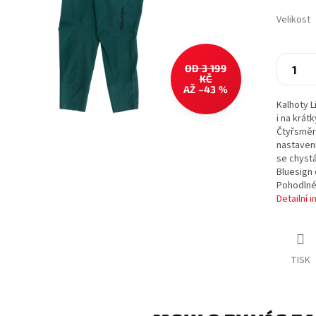
Velikost
OD 3 199
KČ
AŽ –43 %
Kalhoty L
i na krát
Čtyřsměrn
nastavení
se chystá
Bluesign 
Pohodlné 
Detailní 
TISK