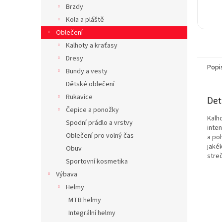
Brzdy
Kola a pláště
Oblečení
Kalhoty a kraťasy
Dresy
Popi
Bundy a vesty
Dětské oblečení
Rukavice
Det
Čepice a ponožky
Kalho
Spodní prádlo a vrstvy
inten
Oblečení pro volný čas
a po
jaké
Obuv
streč
Sportovní kosmetika
Výbava
Helmy
MTB helmy
Integrální helmy