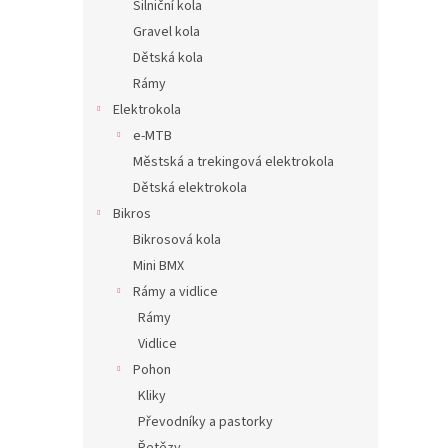
Silniční kola
n
Gravel kola
e
Dětská kola
l
Rámy
Elektrokola
e-MTB
Městská a trekingová elektrokola
Dětská elektrokola
Bikros
Bikrosová kola
Mini BMX
Rámy a vidlice
Rámy
Vidlice
Pohon
Kliky
Převodníky a pastorky