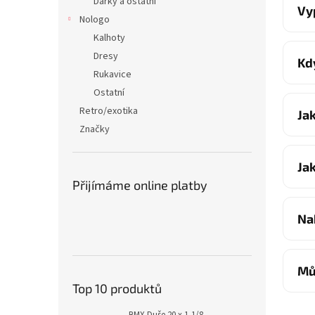
Dárky a ostatní
Vy
Nologo
Kalhoty
Dresy
Kd
Rukavice
Ostatní
Retro/exotika
Ja
Značky
Ja
Přijímáme online platby
Na
Mů
Top 10 produktů