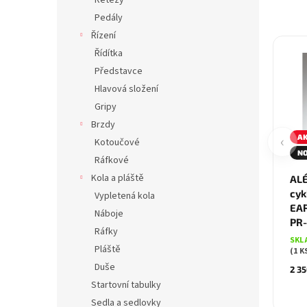
Řetězy
Pedály
Řízení
Řídítka
Představce
Hlavová složení
Gripy
Brzdy
‹
A
Kotoučové
N
Ráfkové
Kola a pláště
ALÉ
cyk
Vypletená kola
EAR
Náboje
PR
Ráfky
SKL
Pláště
(1 K
Duše
2 35
Startovní tabulky
Sedla a sedlovky