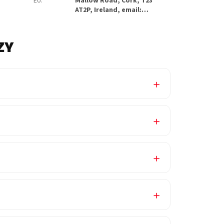
EU
:
Mallow Road, Cork, T23
AT2P, Ireland, email:…
ZY