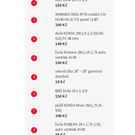
BMX Duše 20 x 1-1/8
150 Kč
SHIMANO řetěz MTB-ostatní CN-
HG40 HG 6/7/8 speed 114čl.
200 Kč
duše KENDA 29x1,9-2,3 (50/56-
622) FV 48 mm
149 Kč
Duše Rubena 28x1,10-1,75 auto
ventilek AV40
100 Kč
velovložka 26" - 28" gumová
standart
18 Kč
BMX Duše 20 x 1-3/8
150 Kč
plášť KENDA Khan 20x1,75 (K-
935)
249 Kč
Duše RUBENA 20 x 1,75-2,50,
auto ventilek AV40