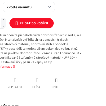
PŘIDAT DO KOŠÍKU
ilium oceníte při celodenních dobrodružstvích v sedle, ale
kých intenzivních vyjížďkách na domácích trailech.
ě strečový materiál, sportovní střih a pohodlné
 šířky pasu dělá z modelu Lilium dokonalou volbu, ať už
te na jakékoli dobrodružství. • Wmns Ergo Endurance Fit •
certifikovaný čtyřsměrně strečový materiál • UPF 30+ •
nastavení šířky pasu • 3 kapsy na zip
informace
ZEPTAT SE
HLÍDAT
SDÍLET