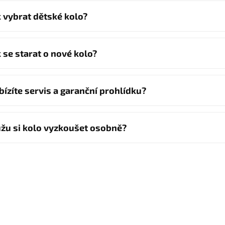
k vybrat dětské kolo?
k se starat o nové kolo?
bízíte servis a garanční prohlídku?
žu si kolo vyzkoušet osobně?