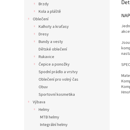
Det
Brzdy
Kola a pláště
NAP
Oblečení
Jedn
Kalhoty a kraťasy
akce
Dresy
Bundy a vesty
Jsou
komp
Dětské oblečení
nast
Rukavice
Čepice a ponožky
SPEC
Spodní prádlo a vrstvy
Mater
Oblečení pro volný čas
Komp
Komp
Obuv
Hmot
Sportovní kosmetika
Výbava
Helmy
MTB helmy
Integrální helmy