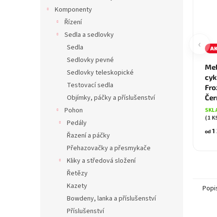
Komponenty
Řízení
Sedla a sedlovky
‹
Sedla
A
Sedlovky pevné
Mel
Sedlovky teleskopické
cyk
Testovací sedla
Fro
Objímky, páčky a příslušenství
Če
Pohon
SKL
(1 K
Pedály
1 
od
Řazení a páčky
Přehazovačky a přesmykače
Kliky a středová složení
Řetězy
Kazety
Popi
Bowdeny, lanka a příslušenství
Příslušenství