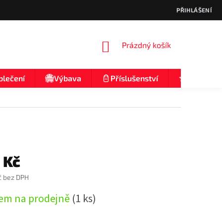
PŘIHLÁŠENÍ
NÁKUPNÍ
Prázdný košík
KOŠÍK
blečení
Výbava
Příslušenství
Nologo
 Kč
č bez DPH
em na prodejně
(1 ks)