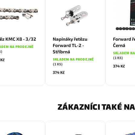
ěz KMC X8 - 3/32
Napínáky řetězu
Forward ře
Forward TL-2 -
Černá
ADEM NA PRODEJNĚ
Stříbrná
S)
SKLADEM NA
(1 KS)
SKLADEM NA PRODEJNĚ
 Kč
(1 KS)
374 Kč
374 Kč
ZÁKAZNÍCI TAKÉ NA