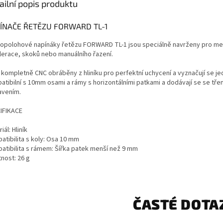
ailní popis produktu
ÍNAČE ŘETĚZU FORWARD TL-1
opolohové napínáky řetězu FORWARD TL-1 jsou speciálně navrženy pro men
lerace, skoků nebo manuálního řazení.
 kompletně CNC obráběny z hliníku pro perfektní uchycení a vyznačují se 
atibilní s 10mm osami a rámy s horizontálními patkami a dodávají se se tř
avením.
IFIKACE
iál: Hliník
atibilita s koly: Osa 10 mm
atibilita s rámem: Šířka patek menší než 9 mm
nost: 26 g
ČASTÉ DOTA