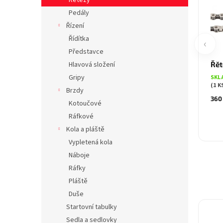
Řetězy
Pedály
Řízení
Řídítka
‹
Představce
Hlavová složení
Řět
Gripy
SKL
(1 K
Brzdy
360
Kotoučové
Ráfkové
Kola a pláště
Vypletená kola
Náboje
Ráfky
Pláště
Duše
Startovní tabulky
Sedla a sedlovky