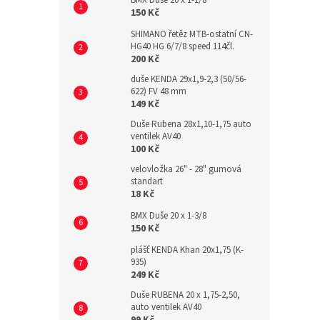
BMX Duše 20 x 1-1/8
150 Kč
SHIMANO řetěz MTB-ostatní CN-
HG40 HG 6/7/8 speed 114čl.
200 Kč
duše KENDA 29x1,9-2,3 (50/56-
622) FV 48 mm
149 Kč
Duše Rubena 28x1,10-1,75 auto
ventilek AV40
100 Kč
velovložka 26" - 28" gumová
standart
18 Kč
BMX Duše 20 x 1-3/8
150 Kč
plášť KENDA Khan 20x1,75 (K-
935)
249 Kč
Duše RUBENA 20 x 1,75-2,50,
auto ventilek AV40