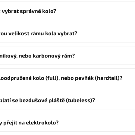
k vybrat správné kolo?
kou velikost rámu kola vybrat?
iníkový, nebo karbonový rám?
loodpružené kolo (full), nebo pevňák (hardtail)?
platí se bezdušové pláště (tubeless)?
y přejít na elektrokolo?