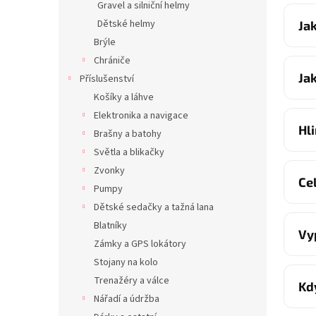
Gravel a silniční helmy
Dětské helmy
Ja
Brýle
Chrániče
Ja
Příslušenství
Košíky a láhve
Elektronika a navigace
Hl
Brašny a batohy
Světla a blikačky
Zvonky
Ce
Pumpy
Dětské sedačky a tažná lana
Blatníky
Vy
Zámky a GPS lokátory
Stojany na kolo
Trenažéry a válce
Kd
Nářadí a údržba