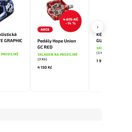
4 875 KČ
–14 %
›
S
M
L
AKCE
drá
listická
KENNY KNEE
ITE GRAPHIC
GUARDS D3O
Pedály Hope Union
GC RED
SKLADEM NA PRODE
(1 KS)
 PRODEJNĚ
SKLADEM NA PRODEJNĚ
(3 KS)
1 999 Kč
4 150 Kč