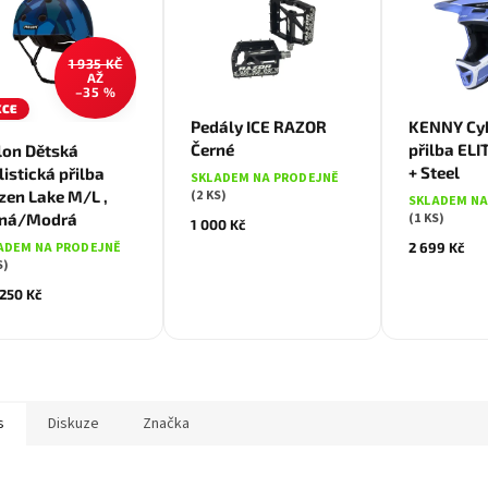
1 935 KČ
AŽ
–35 %
KCE
Mo
Pedály ICE RAZOR
KENNY Cyk
Černá/Modrá
Černé
přilba EL
on Dětská
+ Steel
listická přilba
SKLADEM NA PRODEJNĚ
(2 KS)
zen Lake M/L ,
SKLADEM NA
(1 KS)
rná/Modrá
1 000 Kč
2 699 Kč
ADEM NA PRODEJNĚ
S)
250 Kč
s
Diskuze
Značka