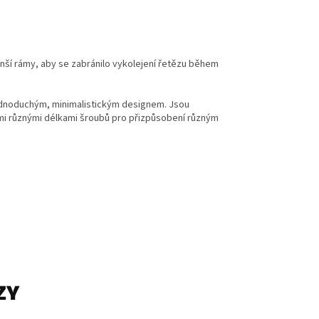
ší rámy, aby se zabránilo vykolejení řetězu během
jednoduchým, minimalistickým designem. Jsou
emi různými délkami šroubů pro přizpůsobení různým
ZY