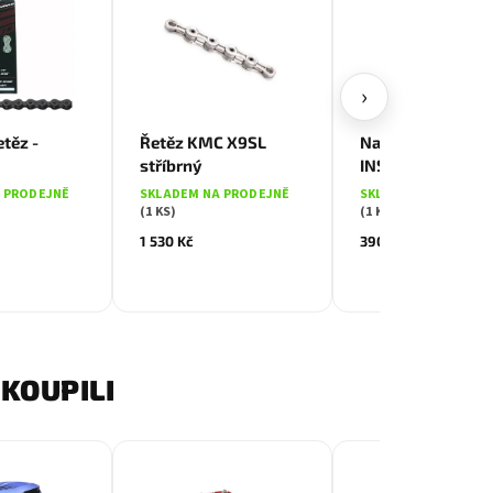
›
těz -
Řetěz KMC X9SL
Napínače řetězu
stříbrný
INSIGHT
 PRODEJNĚ
SKLADEM NA PRODEJNĚ
SKLADEM NA PRODE
(1 KS)
(1 KS)
1 530 Kč
390 Kč
KOUPILI