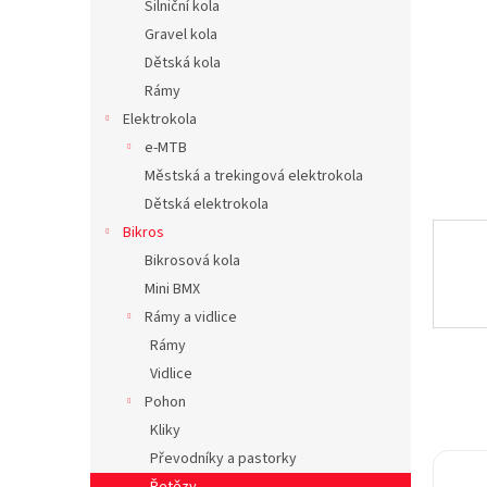
Silniční kola
n
Gravel kola
e
Dětská kola
l
Rámy
Elektrokola
e-MTB
Městská a trekingová elektrokola
Dětská elektrokola
Bikros
Bikrosová kola
Mini BMX
Rámy a vidlice
Rámy
Vidlice
Pohon
Kliky
Převodníky a pastorky