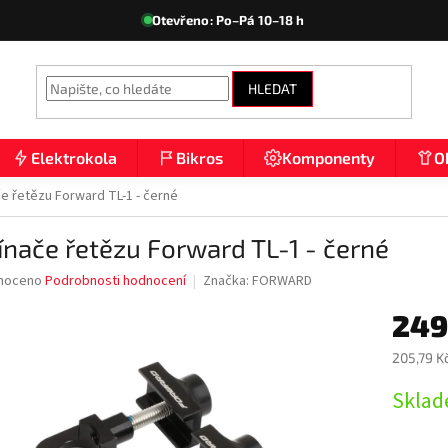
Otevřeno: Po–Pá 10–18 h
HLEDAT
Elektrokola
Bikros
Komponenty
O
e řetězu Forward TL-1 - černé
nače řetězu Forward TL-1 - černé
né
noceno
Podrobnosti hodnocení
Značka:
FORWARD
ní
249
u
205,79 K
Měrná
Sklad
cena:
ek.