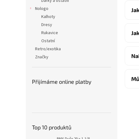
Dárky a ostatní
Nologo
Ja
Kalhoty
Dresy
Ja
Rukavice
Ostatní
Retro/exotika
Na
Značky
Mů
Přijímáme online platby
Top 10 produktů