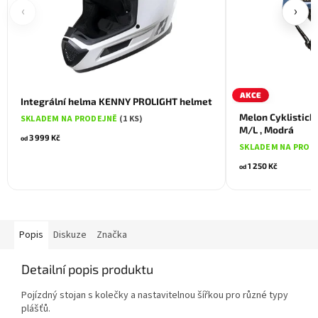
‹
›
AKCE
Integrální helma KENNY PROLIGHT helmet
Melon Cyklistick
SKLADEM NA PRODEJNĚ
(1 KS)
M/L , Modrá
3 999 Kč
od
SKLADEM NA PROD
1 250 Kč
od
Popis
Diskuze
Značka
Detailní popis produktu
Pojízdný stojan s kolečky a nastavitelnou šířkou pro různé typy
plášťů.