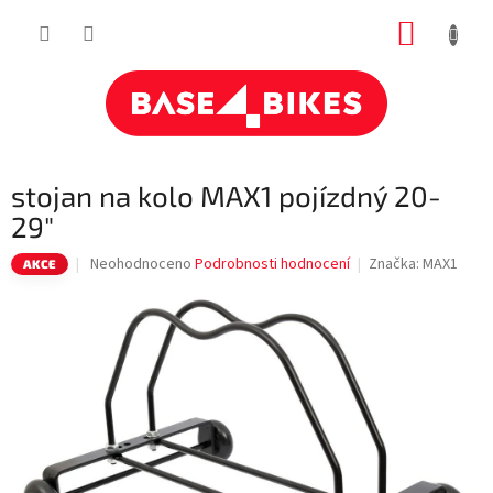
Přejít
NÁKUP
na
obsah
KOŠÍK
stojan na kolo MAX1 pojízdný 20-
29"
Průměrné
Neohodnoceno
Podrobnosti hodnocení
Značka:
MAX1
AKCE
hodnocení
produktu
je
0,0
z
5
hvězdiček.