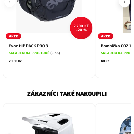
‹
›
2 790 KČ
–20 %
AKCE
AKCE
Evoc HIP PACK PRO 3
Bombička CO2 16
SKLADEM NA PRODEJNĚ
(1 KS)
SKLADEM NA PROD
2 230 Kč
40 Kč
ZÁKAZNÍCI TAKÉ NAKOUPILI