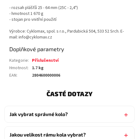
- rozsah plášťů 25 - 64 mm (25C - 2,4")
- hmotnost 1 670 g
- stojan pro vnitřní použití
Výrobce: Cyklomax, spol. s r.o., Pardubická 504, 533 52 Srch. E-
mail: info@cyklomax.cz
Doplňkové parametry
Kategorie
:
Příslušenství
Hmotnost
:
1.7 kg
EAN
:
2804600000006
ČASTÉ DOTAZY
Jak vybrat správné kolo?
Jakou velikost rámu kola vybrat?