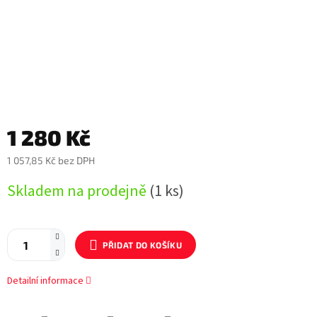
1 280 Kč
1 057,85 Kč bez DPH
Měrná
Skladem na prodejně
(1 ks)
cena:
PŘIDAT DO KOŠÍKU
Detailní informace