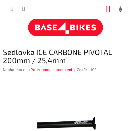
Přejít
NÁKUP
na
obsah
KOŠÍK
Sedlovka ICE CARBONE PIVOTAL
200mm / 25,4mm
Průměrné
Neohodnoceno
Podrobnosti hodnocení
Značka:
ICE
hodnocení
produktu
je
0,0
z
5
hvězdiček.