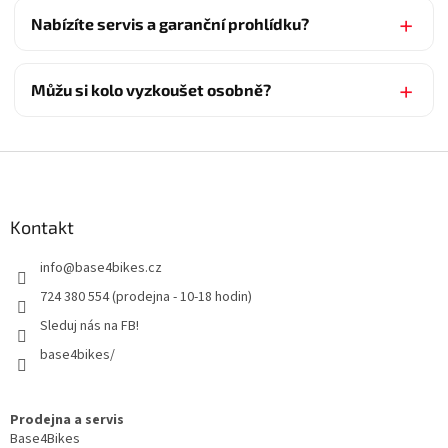
Nabízíte servis a garanční prohlídku?
Můžu si kolo vyzkoušet osobně?
Z
á
p
a
Kontakt
t
info
@
base4bikes.cz
í
724 380 554 (prodejna - 10-18 hodin)
Sleduj nás na FB!
base4bikes/
Prodejna a servis
Base4Bikes