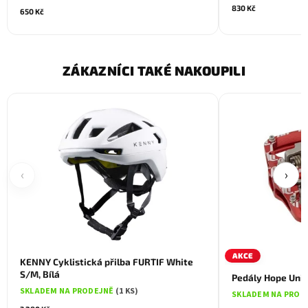
830 Kč
650 Kč
ZÁKAZNÍCI TAKÉ NAKOUPILI
‹
›
AKCE
KENNY Cyklistická přilba FURTIF White
S/M, Bílá
Pedály Hope Uni
SKLADEM NA PRODEJNĚ
(1 KS)
SKLADEM NA PROD