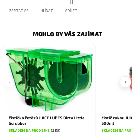
ZEPTAT SE
HLÍDAT
SDÍLET
MOHLO BY VÁS ZAJÍMAT
‹
›
čistička řetězů JUICE LUBES Dirty Little
čistič rukou JUIC
Scrubber
500ml
SKLADEM NA PRODEJNĚ
(1 KS)
SKLADEM NA PROD