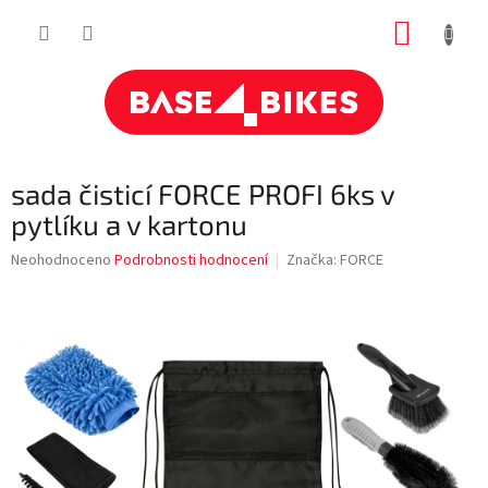
Přejít
NÁKUP
na
obsah
KOŠÍK
sada čisticí FORCE PROFI 6ks v
pytlíku a v kartonu
Průměrné
Neohodnoceno
Podrobnosti hodnocení
Značka:
FORCE
hodnocení
produktu
je
0,0
z
5
hvězdiček.