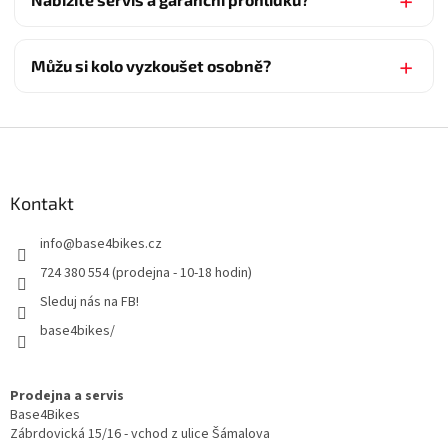
Můžu si kolo vyzkoušet osobně?
Z
á
p
a
Kontakt
t
info
@
base4bikes.cz
í
724 380 554 (prodejna - 10-18 hodin)
Sleduj nás na FB!
base4bikes/
Prodejna a servis
Base4Bikes
Zábrdovická 15/16 - vchod z ulice Šámalova