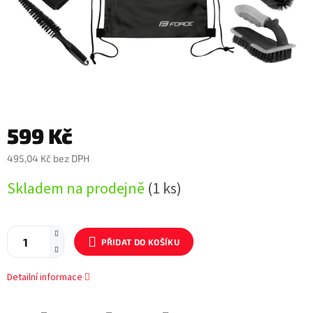
599 Kč
495,04 Kč bez DPH
Měrná
Skladem na prodejně
(1 ks)
cena:
PŘIDAT DO KOŠÍKU
Detailní informace