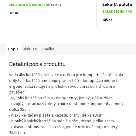
Seku-Clip žluté
SKLADEM NA PRODEJNĚ
(1 KS)
SKLADEM NA PROD
379 Kč
105 Kč
Popis
Diskuze
Značka
Detailní popis produktu
sada 4ks kartáčů + rukavice a utěrka pro kompletní čistění kola
oblý tvar kartáčů umožňuje práci v hůře dostupných místech
ergonomická rukojeť s protiskluzovou úpravou a dírou pro
zavěšení
- vysoký kartáč na rám a komponenty, jemný, délka 25cm
- dvojitý kartáč na výplety a hůře dostupné komponenty, jemný,
délka 25cm
- nízký kartáč na pláště a kazetu, drsný, délka 19cm
- dlouhý kónický kartáč na měnič a rám, drsný, délka 37cm
- rukavice oboustranná na rám, jemné mikrovlákno, rozměry
25x17cm