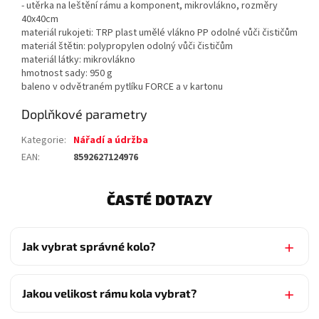
- utěrka na leštění rámu a komponent, mikrovlákno, rozměry
40x40cm
materiál rukojeti: TRP plast umělé vlákno PP odolné vůči čističům
materiál štětin: polypropylen odolný vůči čističům
materiál látky: mikrovlákno
hmotnost sady: 950 g
baleno v odvětraném pytlíku FORCE a v kartonu
Doplňkové parametry
Kategorie
:
Nářadí a údržba
EAN
:
8592627124976
ČASTÉ DOTAZY
Jak vybrat správné kolo?
Jakou velikost rámu kola vybrat?