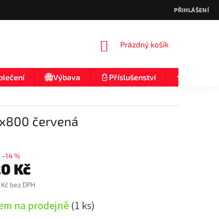
PŘIHLÁŠENÍ
NÁKUPNÍ
Prázdný košík
KOŠÍK
blečení
Výbava
Příslušenství
Nologo
5x800 červená
–14 %
20 Kč
 Kč bez DPH
em na prodejně
(1 ks)