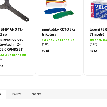
č SHIMANO TL-
montpáky ROTO 3ks
lepení FE
2 na
trikolora
51 modré
egrovanou osu
SKLADEM NA PRODEJNĚ
SKLADEM NA
lowtech II 2-
(1 KS)
(3 KS)
ECE CRANKSET
59 Kč
45 Kč
ADEM NA PRODEJNĚ
S)
 Kč
s
Diskuze
Značka