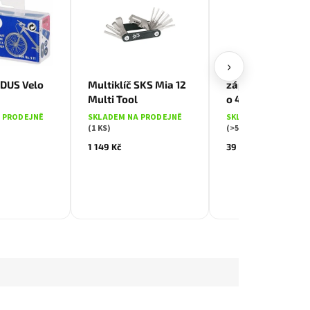
›
RDUS Velo
Multiklíč SKS Mia 12
záplaty FERDUS 
Multi Tool
o 46 mm, balení 5
 PRODEJNĚ
SKLADEM NA PRODEJNĚ
SKLADEM NA PRODE
(1 KS)
(>5 KS)
1 149 Kč
39 Kč