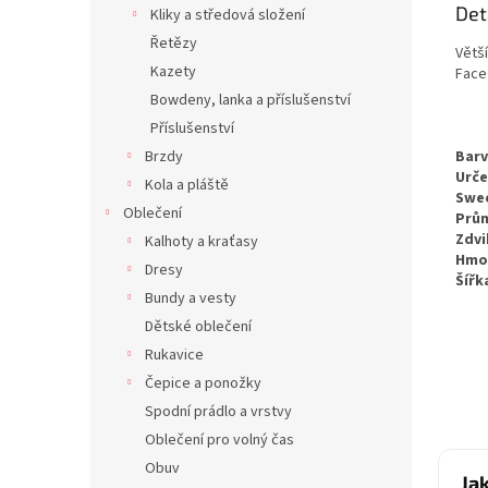
Det
Kliky a středová složení
Řetězy
Větší
Kazety
Face 
Bowdeny, lanka a příslušenství
Příslušenství
Barv
Brzdy
Urče
Kola a pláště
Swe
Oblečení
Prů
Zdvi
Kalhoty a kraťasy
Hmo
Dresy
Šířk
Bundy a vesty
Dětské oblečení
Rukavice
Čepice a ponožky
Spodní prádlo a vrstvy
Oblečení pro volný čas
Obuv
Ja