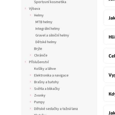
Sportovní kosmetika
Výbava
Helmy
Ja
MTB helmy
Integrální helmy
Gravel a silniční helmy
Hl
Dětské helmy
Brýle
Ce
Chrániče
Příslušenství
Košíky a láhve
Vy
Elektronika a navigace
Brašny a batohy
Světla a blikačky
Kd
Zvonky
Pumpy
Dětské sedačky a tažná lana
Ja