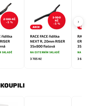
3 900
3 8
2 100 KČ
›
KČ
KČ
–5 %
–5 %
–5 
AKCE
AKCE
 řidítka
RACE FACE řidítka
RACE FACE řidítk
 RISER
NEXT R, 20mm RISER
ERA 20mm RISER
rná
35x800 fialová
35x800 stealth
M SKLADĚ
NA EXTERNÍM SKLADĚ
NA EXTERNÍM SKLAD
3 705 Kč
3 610 Kč
KOUPILI