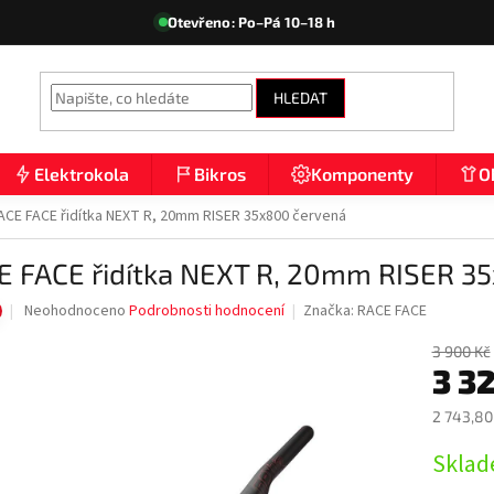
Otevřeno: Po–Pá 10–18 h
HLEDAT
Elektrokola
Bikros
Komponenty
O
ACE FACE řidítka NEXT R, 20mm RISER 35x800 červená
E FACE řidítka NEXT R, 20mm RISER 3
Průměrné
Neohodnoceno
Podrobnosti hodnocení
Značka:
RACE FACE
hodnocení
produktu
3 900 Kč
3 3
je
0,0
z
2 743,80
5
Měrná
hvězdiček.
Sklad
cena: