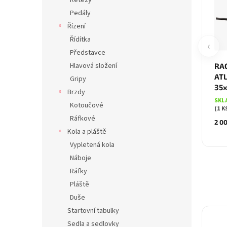
Řetězy
Pedály
Řízení
Řídítka
‹
Představce
Hlavová složení
RAC
AT
Gripy
35x
Brzdy
SKL
Kotoučové
(1 K
Ráfkové
2 0
Kola a pláště
Vypletená kola
Náboje
Ráfky
Pláště
Duše
Startovní tabulky
Sedla a sedlovky