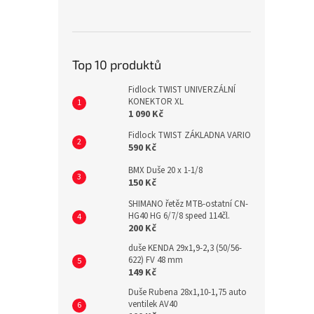
Top 10 produktů
Fidlock TWIST UNIVERZÁLNÍ
KONEKTOR XL
1 090 Kč
Fidlock TWIST ZÁKLADNA VARIO
590 Kč
BMX Duše 20 x 1-1/8
150 Kč
SHIMANO řetěz MTB-ostatní CN-
HG40 HG 6/7/8 speed 114čl.
200 Kč
duše KENDA 29x1,9-2,3 (50/56-
622) FV 48 mm
149 Kč
Duše Rubena 28x1,10-1,75 auto
ventilek AV40