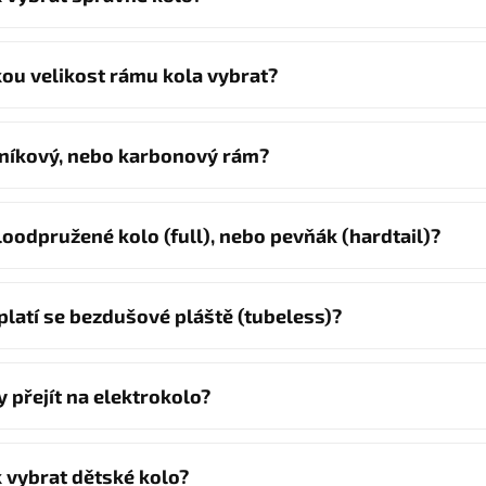
kou velikost rámu kola vybrat?
iníkový, nebo karbonový rám?
loodpružené kolo (full), nebo pevňák (hardtail)?
platí se bezdušové pláště (tubeless)?
y přejít na elektrokolo?
k vybrat dětské kolo?