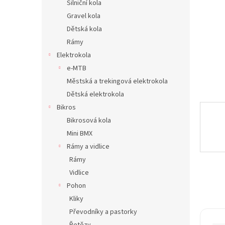
Silniční kola
n
Gravel kola
e
Dětská kola
l
Rámy
Elektrokola
e-MTB
Městská a trekingová elektrokola
Dětská elektrokola
Bikros
Bikrosová kola
Mini BMX
Rámy a vidlice
Rámy
Vidlice
Pohon
Kliky
Převodníky a pastorky