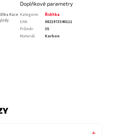
Doplňkové parametry
idítka Race
Kategorie
:
Řidítka
jízdy.
EAN
:
0821973340111
Průměr
:
35
Materiál
:
Karbon
ZY