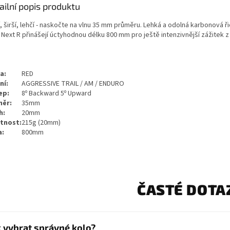
ailní popis produktu
, širší, lehčí - naskočte na vlnu 35 mm průměru. Lehká a odolná karbonová ř
Next R přinášejí úctyhodnou délku 800 mm pro ještě intenzivnější zážitek z 
a:
RED
ní:
AGGRESSIVE TRAIL / AM / ENDURO
ep:
8º Backward 5º Upward
měr:
35mm
h:
20mm
tnost:
215g (20mm)
a:
800mm
ČASTÉ DOTA
k vybrat správné kolo?