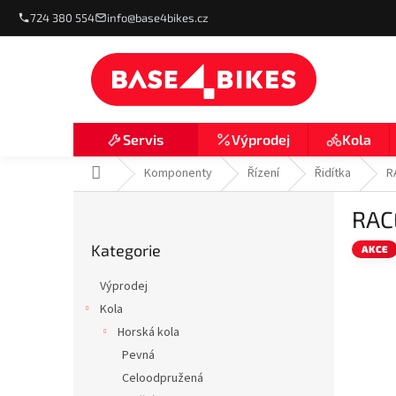
Přejít
724 380 554
info@base4bikes.cz
na
obsah
Výprodej
Kola
Servis
Domů
Komponenty
Řízení
Řidítka
R
P
RAC
o
Přeskočit
s
Kategorie
kategorie
AKCE
t
r
Výprodej
a
Kola
n
Horská kola
n
í
Pevná
p
Celoodpružená
a