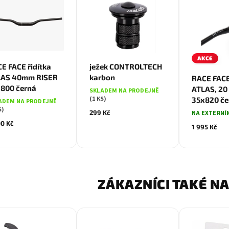
AKCE
E FACE řidítka
ježek CONTROLTECH
LAS 40mm RISER
karbon
RACE FACE
800 černá
ATLAS, 20
SKLADEM NA PRODEJNĚ
(1 KS)
35x820 če
ADEM NA PRODEJNĚ
S)
299 Kč
NA EXTERNÍ
00 Kč
1 995 Kč
ZÁKAZNÍCI TAKÉ NA