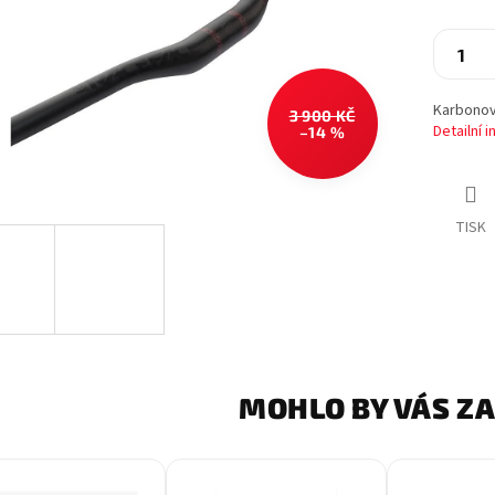
Karbonová
3 900 KČ
Detailní 
–14 %
TISK
MOHLO BY VÁS Z