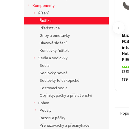
Komponenty
Řízení
Řidítka
‹
Představce
klí
Gripy a omotávky
FC3
Hlavová složení
int
Koncovky řidítek
Hol
Sedla a sedlovky
PI
Sedla
SKL
(3 K
Sedlovky pevné
179
Sedlovky teleskopické
Testovací sedla
Objímky, páčky a příslušenství
Pohon
Pedály
Popi
Řazení a páčky
Přehazovačky a přesmykače