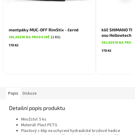
montpáky MUC-OFF RimStix - černé
klíč SHIMANO TL
osu Hollowtech I
SKLADEM NA PRODEJNĚ
(1 KS)
SKLADEM NA PROD
170 Kč
179 Kč
Popis
Diskuze
Detailní popis produktu
Množství: 5 ks
Materiál: Plast PETG
Plastový c-klip na uchycení hydraulické brzdové hadice