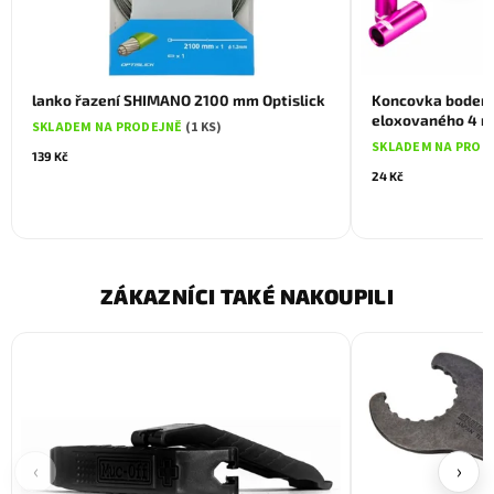
lanko řazení SHIMANO 2100 mm Optislick
Koncovka bodenu
eloxovaného 4 m
SKLADEM NA PRODEJNĚ
(1 KS)
SKLADEM NA PROD
139 Kč
24 Kč
ZÁKAZNÍCI TAKÉ NAKOUPILI
‹
›