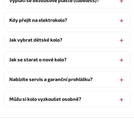
Vyplatí se bezdušové pláště (tubeless)?
Kdy přejít na elektrokolo?
Jak vybrat dětské kolo?
Jak se starat o nové kolo?
Nabízíte servis a garanční prohlídku?
Můžu si kolo vyzkoušet osobně?
Z
á
p