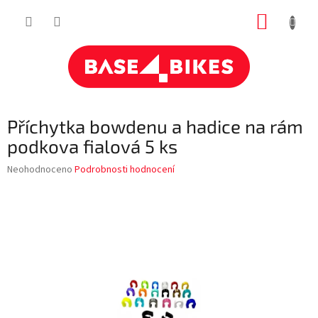
Přejít
NÁKUP
na
obsah
KOŠÍK
Příchytka bowdenu a hadice na rám
podkova fialová 5 ks
Průměrné
Neohodnoceno
Podrobnosti hodnocení
hodnocení
produktu
je
0,0
z
5
hvězdiček.