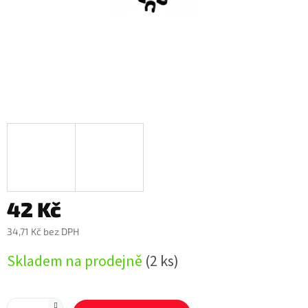
42 Kč
34,71 Kč bez DPH
Měrná
Skladem na prodejně
(2 ks)
cena: