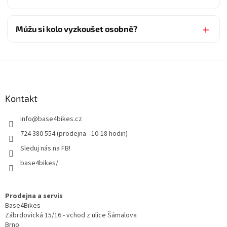
Můžu si kolo vyzkoušet osobně?
Z
á
p
a
Kontakt
t
info
@
base4bikes.cz
í
724 380 554 (prodejna - 10-18 hodin)
Sleduj nás na FB!
base4bikes/
Prodejna a servis
Base4Bikes
Zábrdovická 15/16 - vchod z ulice Šámalova
Brno