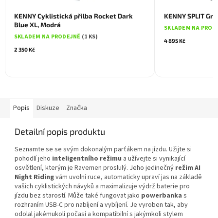
KENNY Cyklistická přilba Rocket Dark
KENNY SPLIT Gre
Blue XL, Modrá
SKLADEM NA PROD
SKLADEM NA PRODEJNĚ
(1 KS)
4 895 Kč
2 350 Kč
Popis
Diskuze
Značka
Detailní popis produktu
Seznamte se se svým dokonalým parťákem na jízdu. Užijte si
pohodlí jeho
inteligentního režimu
a užívejte si vynikající
osvětlení, kterým je Ravemen proslulý. Jeho jedinečný
režim AI
Night Riding
vám uvolní ruce, automaticky upraví jas na základě
vašich cyklistických návyků a maximalizuje výdrž baterie pro
jízdu bez starostí. Může také fungovat jako
powerbanka
s
rozhraním USB-C pro nabíjení a vybíjení. Je vyroben tak, aby
odolal jakémukoli počasí a kompatibilní s jakýmkoli stylem