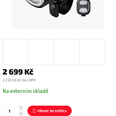
2 699 Kč
2 230,58 Kč bez DPH
Měrná
Na externím skladě
cena:
PŘIDAT DO KOŠÍKU