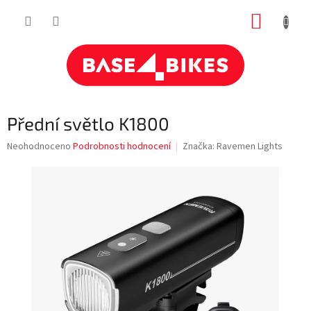
Přejít
NÁKUP
na
obsah
KOŠÍK
Přední světlo K1800
Průměrné
Neohodnoceno
Podrobnosti hodnocení
Značka:
Ravemen Lights
hodnocení
produktu
je
0,0
z
5
hvězdiček.