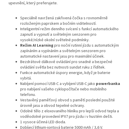
upevnění, který preferujete.
Speciálně navržená zakřivená čočka s rovnoměrně
rozloženým paprskem a bočním viditelností.
Inteligentní režim denního svícení s funkcí automatického
zapnutí a vypnutí a světelným senzorem pro
vysoké/nízké okolní světelné podmínky.
Režim AI Learning
pro noční rutinní jízdu s automatickým
zapínáním a vypínáním a světelným senzorem pro
automatické nastavení jasu pro maximální účinek.
Bezdrátové dálkové ovládání pro snadné a bezpečné
ovládání světla bez nutnosti sundat ruku z řídítek.
Funkce automatické úspory energie, když je baterie
vybitá.
Nabíjení pomocí USB-C a vybíjení USB-C jako
powerbanka
pro nabíjení vašeho cyklopočítače nebo mobilního
telefonu.
Vestavěný paměťový obvod s pamětí poslední použité
úrovně jasu a obvod tepelné ochrany.
Odolné tělo z eloxovaného hliníku pro lepší odvod tepla a
voděodolné provedení IPX7 pro jízdu i v hustém dešti.
1 vysoce účinná LED dioda.
Dobíjecí lithium-iontová baterie 5000 mAh / 3,6 V.