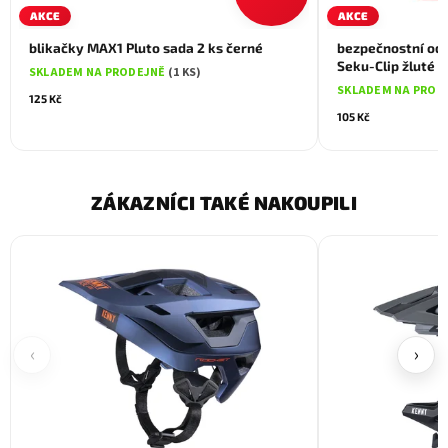
AKCE
AKCE
blikačky MAX1 Pluto sada 2 ks černé
bezpečnostní od
Seku-Clip žluté
SKLADEM NA PRODEJNĚ
(1 KS)
SKLADEM NA PROD
125 Kč
105 Kč
ZÁKAZNÍCI TAKÉ NAKOUPILI
‹
›