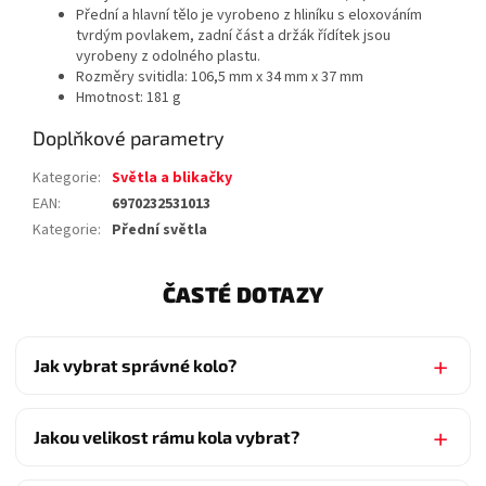
Přední a hlavní tělo je vyrobeno z hliníku s eloxováním
tvrdým povlakem, zadní část a držák řídítek jsou
vyrobeny z odolného plastu.
Rozměry svitidla: 106,5 mm x 34 mm x 37 mm
Hmotnost: 181 g
Doplňkové parametry
Kategorie
:
Světla a blikačky
EAN
:
6970232531013
Kategorie
:
Přední světla
ČASTÉ DOTAZY
Jak vybrat správné kolo?
Jakou velikost rámu kola vybrat?