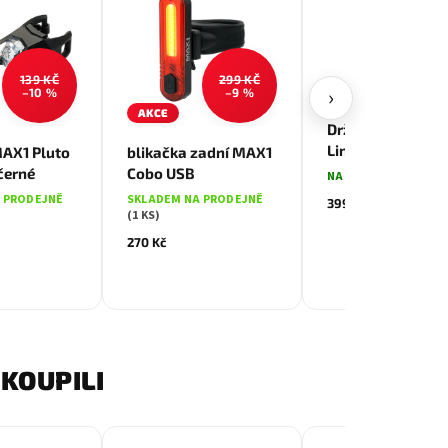
139 KČ
299 KČ
›
–10 %
–9 %
AKCE
Držák KNOG Blin
Link Saddle Mou
MAX1 Pluto
blikačka zadní MAX1
černé
Cobo USB
NA EXTERNÍM SKLAD
 PRODEJNĚ
SKLADEM NA PRODEJNĚ
399 Kč
(1 KS)
270 Kč
KOUPILI