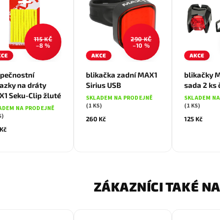
115 KČ
290 KČ
–8 %
–10 %
KCE
AKCE
AKCE
pečnostní
blikačka zadní MAX1
blikačky 
azky na dráty
Sirius USB
sada 2 ks 
1 Seku-Clip žluté
SKLADEM NA PRODEJNĚ
SKLADEM NA
(1 KS)
(1 KS)
ADEM NA PRODEJNĚ
S)
260 Kč
125 Kč
 Kč
ZÁKAZNÍCI TAKÉ NA