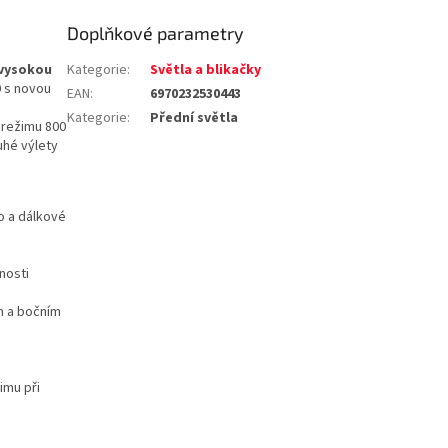
Doplňkové parametry
 vysokou
Kategorie
:
Světla a blikačky
0 s novou
EAN
:
6970232530443
Kategorie
:
Přední světla
 režimu 800
uhé výlety
o a dálkové
nosti
m a bočním
imu při