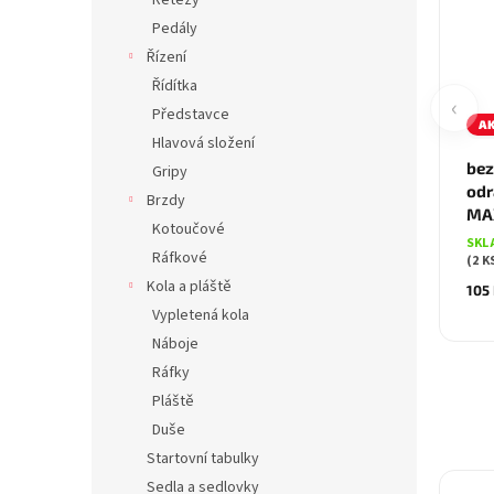
Řetězy
Pedály
Řízení
Řídítka
‹
Představce
A
Hlavová složení
bez
Gripy
odr
Brzdy
MAX
Kotoučové
SKL
Ráfkové
(2 K
Kola a pláště
105
Vypletená kola
Náboje
Ráfky
Pláště
Duše
Startovní tabulky
Sedla a sedlovky