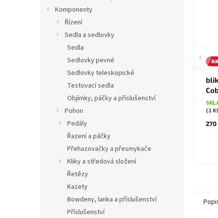
Komponenty
Řízení
Sedla a sedlovky
Sedla
‹
Sedlovky pevné
A
Sedlovky teleskopické
bli
Testovací sedla
Co
Objímky, páčky a příslušenství
SKL
Pohon
(1 K
Pedály
270
Řazení a páčky
Přehazovačky a přesmykače
Kliky a středová složení
Řetězy
Kazety
Bowdeny, lanka a příslušenství
Popi
Příslušenství