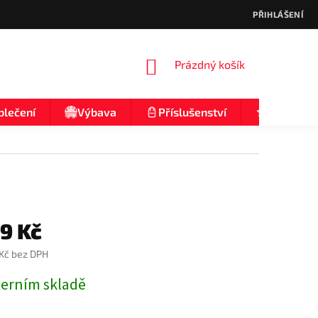
PŘIHLÁŠENÍ
NÁKUPNÍ
Prázdný košík
KOŠÍK
blečení
Výbava
Příslušenství
Nologo
29 Kč
 Kč bez DPH
terním skladě