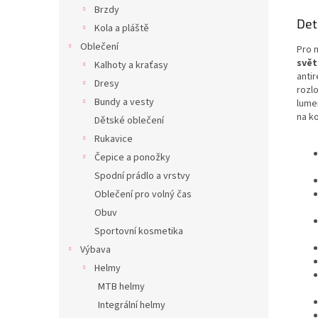
Brzdy
Det
Kola a pláště
Oblečení
Pro m
svět
Kalhoty a kraťasy
antir
Dresy
rozl
Bundy a vesty
lume
na k
Dětské oblečení
Rukavice
Čepice a ponožky
Spodní prádlo a vrstvy
Oblečení pro volný čas
Obuv
Sportovní kosmetika
Výbava
Helmy
MTB helmy
Integrální helmy