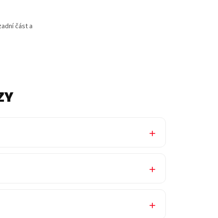
zadní část a
ZY