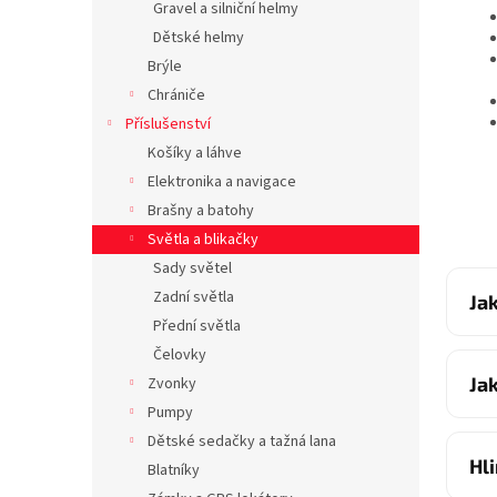
Gravel a silniční helmy
Dětské helmy
Brýle
Chrániče
Příslušenství
Košíky a láhve
Elektronika a navigace
Brašny a batohy
Světla a blikačky
Sady světel
Zadní světla
Ja
Přední světla
Čelovky
Ja
Zvonky
Pumpy
Dětské sedačky a tažná lana
Hl
Blatníky