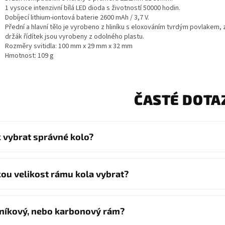
1 vysoce intenzivní bílá LED dioda s životností 50000 hodin.
Dobíjecí lithium-iontová baterie 2600 mAh / 3,7 V.
Přední a hlavní tělo je vyrobeno z hliníku s eloxováním tvrdým povlakem, 
držák řídítek jsou vyrobeny z odolného plastu.
Rozměry svitidla: 100 mm x 29 mm x 32 mm
Hmotnost: 109 g
ČASTÉ DOTA
k vybrat správné kolo?
kou velikost rámu kola vybrat?
iníkový, nebo karbonový rám?