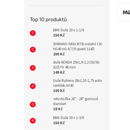
Mů
Top 10 produktů
BMX Duše 20 x 1-1/8
150 Kč
SHIMANO řetěz MTB-ostatní CN-
HG40 HG 6/7/8 speed 114čl.
200 Kč
duše KENDA 29x1,9-2,3 (50/56-
622) FV 48 mm
149 Kč
Duše Rubena 28x1,10-1,75 auto
ventilek AV40
100 Kč
velovložka 26" - 28" gumová
standart
18 Kč
BMX Duše 20 x 1-3/8
150 Kč