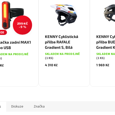
299 KČ
–9 %
KCE
Bílá
S
KENNY Cyklistická
KENNY Cyk
přilba RAFALE
přilba BU
kačka zadní MAX1
Gradient S, Bílá
Gradient 
bo USB
SKLADEM NA PRODEJNĚ
SKLADEM NA
ADEM NA PRODEJNĚ
(1 KS)
(1 KS)
S)
4 310 Kč
1 969 Kč
 Kč
s
Diskuze
Značka