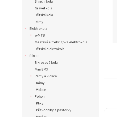
Silniční kola
n
Gravel kola
e
Dětská kola
l
Rámy
Elektrokola
e-MTB
Městská a trekingová elektrokola
Dětská elektrokola
Bikros
Bikrosová kola
Mini BMX
Rámy a vidlice
Rámy
Vidlice
Pohon
Kliky
Převodníky a pastorky