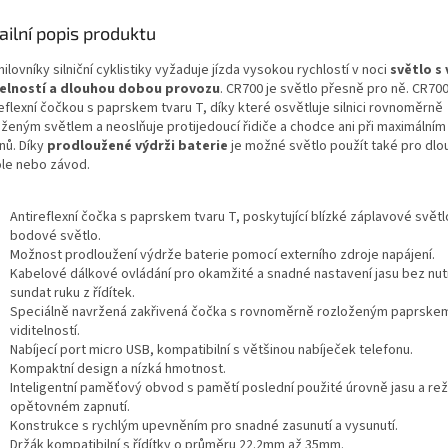
ailní popis produktu
ilovníky silniční cyklistiky vyžaduje jízda vysokou rychlostí v noci
světlo s
elností a dlouhou dobou provozu
. CR700 je světlo přesně pro ně. CR70
eflexní čočkou s paprskem tvaru T, díky které osvětluje silnici rovnoměrně
oženým světlem a neoslňuje protijedoucí řidiče a chodce ani při maximálním
nů. Díky
prodloužené výdrži baterie
je možné světlo použít také pro dlo
ole nebo závod.
Antireflexní čočka s paprskem tvaru T, poskytující blízké záplavové světl
bodové světlo.
Možnost prodloužení výdrže baterie pomocí externího zdroje napájení.
Kabelové dálkové ovládání pro okamžité a snadné nastavení jasu bez nut
sundat ruku z řídítek.
Speciálně navržená zakřivená čočka s rovnoměrně rozloženým paprske
viditelností.
Nabíjecí port micro USB, kompatibilní s většinou nabíječek telefonu.
Kompaktní design a nízká hmotnost.
Inteligentní paměťový obvod s pamětí poslední použité úrovně jasu a rež
opětovném zapnutí.
Konstrukce s rychlým upevněním pro snadné zasunutí a vysunutí.
Držák kompatibilní s řídítky o průměru 22.2mm až 35mm.