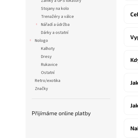
Zámky a GPS lokátory
Stojany na kolo
Ce
Trenažéry a válce
Nářadí a údržba
Dárky a ostatní
Vy
Nologo
Kalhoty
Dresy
Kd
Rukavice
Ostatní
Retro/exotika
Ja
Značky
Ja
Přijímáme online platby
Na