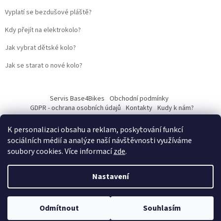
Vyplatí se bezdušové pláště?
Kdy přejít na elektrokolo?
Jak vybrat dětské kolo?
Jak se starat o nové kolo?
Servis Base4Bikes
Obchodní podmínky
GDPR - ochrana osobních údajů
Kontakty
Kudy k nám?
K personalizaci obsahu a reklam, poskytování funkcí
sociálních médií a analýze naší návštěvnosti využíváme
soubory cookies. Více informací
zde
.
Vytvořil Shoptet
Nastavení
Web vytvořil
Martin Kostelka – prodbykosta
Copyright 2026
Base4Bikes
. Všechna práva vyhrazena.
Upravit
Odmítnout
Souhlasím
nastavení cookies