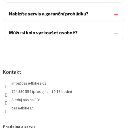
Nabízíte servis a garanční prohlídku?
Můžu si kolo vyzkoušet osobně?
Z
á
p
a
Kontakt
t
info
@
base4bikes.cz
í
724 380 554 (prodejna - 10-18 hodin)
Sleduj nás na FB!
base4bikes/
Prodejna a servis