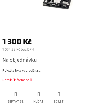
1 300 Kč
1 074,38 Kč bez DPH
Měrná
Na objednávku
cena:
Položka byla vyprodána…
Detailní informace
ZEPTAT SE
HLÍDAT
SDÍLET