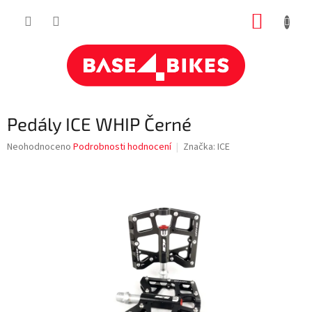
Přejít
NÁKUP
na
obsah
KOŠÍK
Pedály ICE WHIP Černé
Průměrné
Neohodnoceno
Podrobnosti hodnocení
Značka:
ICE
hodnocení
produktu
je
0,0
z
5
hvězdiček.