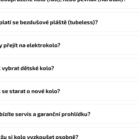
platí se bezdušové pláště (tubeless)?
y přejít na elektrokolo?
k vybrat dětské kolo?
k se starat o nové kolo?
bízíte servis a garanční prohlídku?
žu si kolo vyzkoušet osobně?