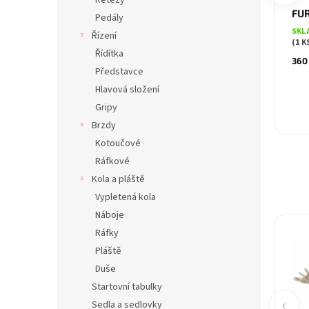
Řetězy
FUR
Pedály
SKL
Řízení
(1 K
Řídítka
360
Představce
Hlavová složení
Gripy
Brzdy
Kotoučové
Ráfkové
Kola a pláště
Vypletená kola
Náboje
Ráfky
Pláště
Duše
Startovní tabulky
‹
Sedla a sedlovky