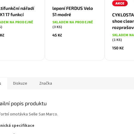
AKCE
tifunkční nářadí
lepení FERDUS Velo
1 17 funkcí
51 modré
CYKLOSTA
shoe clea
ADEM NA PRODEJNĚ
SKLADEM NA PRODEJNĚ
S)
(3 KS)
rozprašov
 Kč
45 Kč
SKLADEM NA
(1 KS)
150 Kč
s
Diskuze
Značka
ailní popis produktu
ortní omotávka Selle San Marco.
nická specifikace