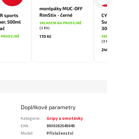
AKCE
montpáky MUC-OFF
RimStix - černé
R sports
CYKLOSTAR
ner, 500ml
Suspension lube,
SKLADEM NA PRODEJNĚ
(1 KS)
ač
300ml sprej
170 Kč
 PRODEJNĚ
SKLADEM NA PRODE
(3 KS)
240 Kč
Doplňkové parametry
Kategorie
:
Gripy a omotávky
EAN
:
8030282545045
Model
:
Příslušenství