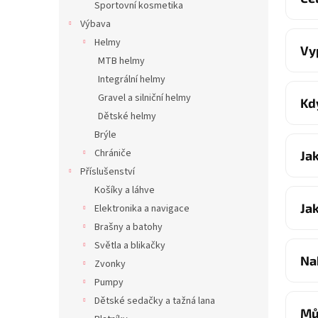
Sportovní kosmetika
Výbava
Helmy
Vy
MTB helmy
Integrální helmy
Gravel a silniční helmy
Kd
Dětské helmy
Brýle
Chrániče
Ja
Příslušenství
Košíky a láhve
Ja
Elektronika a navigace
Brašny a batohy
Světla a blikačky
Na
Zvonky
Pumpy
Dětské sedačky a tažná lana
Mů