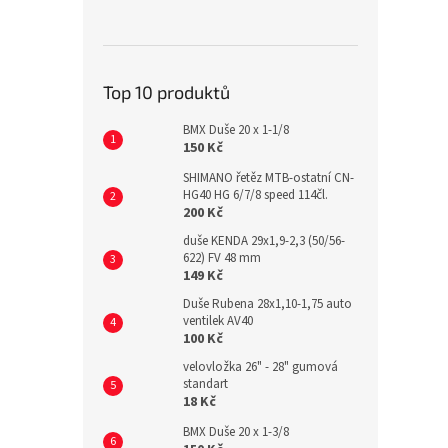
Top 10 produktů
BMX Duše 20 x 1-1/8
150 Kč
SHIMANO řetěz MTB-ostatní CN-
HG40 HG 6/7/8 speed 114čl.
200 Kč
duše KENDA 29x1,9-2,3 (50/56-
622) FV 48 mm
149 Kč
Duše Rubena 28x1,10-1,75 auto
ventilek AV40
100 Kč
velovložka 26" - 28" gumová
standart
18 Kč
BMX Duše 20 x 1-3/8