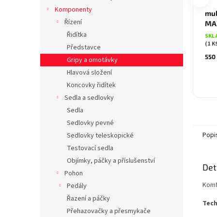
Komponenty
mul
Řízení
MAX
Řidítka
SKL
(1 K
Představce
550
Gripy a omotávky
Hlavová složení
Koncovky řidítek
Sedla a sedlovky
Sedla
Sedlovky pevné
Popi
Sedlovky teleskopické
Testovací sedla
Objímky, páčky a příslušenství
Det
Pohon
Komf
Pedály
Řazení a páčky
Tech
Přehazovačky a přesmykače