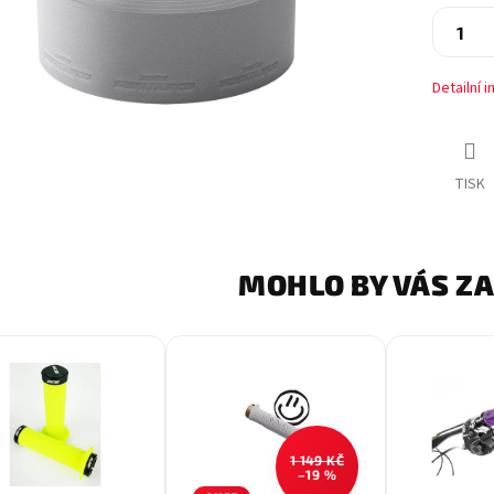
Detailní 
TISK
MOHLO BY VÁS Z
1 149 KČ
–19 %
Fia