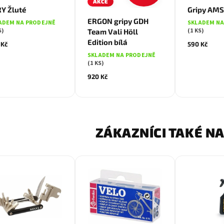
AKCE
Y Žluté
Gripy AMS
ERGON gripy GDH
ADEM NA PRODEJNĚ
SKLADEM NA
S)
(1 KS)
Team Vali Höll
Edition bílá
 Kč
590 Kč
SKLADEM NA PRODEJNĚ
(1 KS)
920 Kč
ZÁKAZNÍCI TAKÉ NA