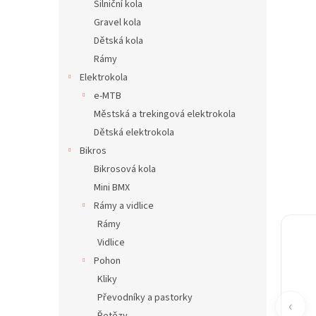
Silniční kola
n
Gravel kola
e
Dětská kola
l
Rámy
Elektrokola
e-MTB
Městská a trekingová elektrokola
Dětská elektrokola
Bikros
Bikrosová kola
Mini BMX
Rámy a vidlice
Rámy
Vidlice
Pohon
Kliky
Převodníky a pastorky
‹