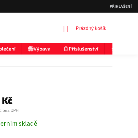
PŘIHLÁŠENÍ
NÁKUPNÍ
Prázdný košík
KOŠÍK
blečení
Výbava
Příslušenství
Nologo
 Kč
č bez DPH
terním skladě