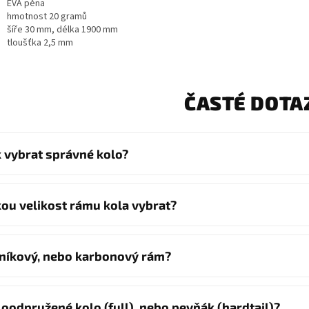
EVA pěna
hmotnost 20 gramů
šíře 30 mm, délka 1900 mm
tloušťka 2,5 mm
ČASTÉ DOTA
k vybrat správné kolo?
kou velikost rámu kola vybrat?
iníkový, nebo karbonový rám?
loodpružené kolo (full), nebo pevňák (hardtail)?