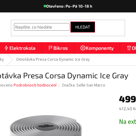
Otevřeno: Po–Pá 10–18 h
HLEDAT
Elektrokola
Bikros
Komponenty
O
ky
Omotávka Presa Corsa Dynamic Ice Gray
távka Presa Corsa Dynamic Ice Gray
né
noceno
Podrobnosti hodnocení
Značka:
Selle San Marco
ní
499
u
412,40 K
Měrná
Na ex
cena:
ek.