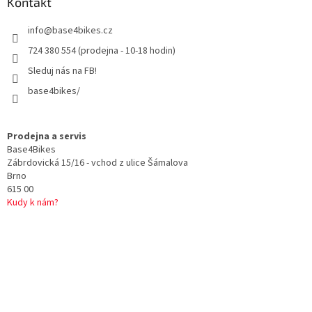
a
Kontakt
t
info
@
base4bikes.cz
í
724 380 554 (prodejna - 10-18 hodin)
Sleduj nás na FB!
base4bikes/
Prodejna a servis
Base4Bikes
Zábrdovická 15/16 - vchod z ulice Šámalova
Brno
615 00
Kudy k nám?