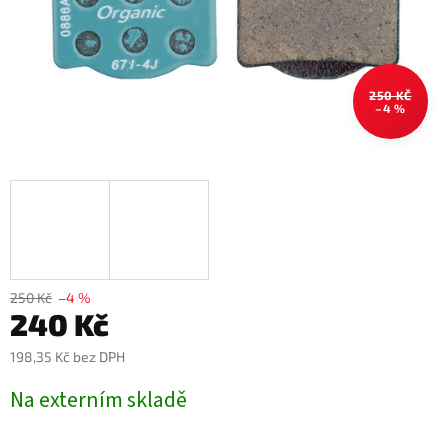
250 KČ
–4 %
250 Kč
–4 %
240 Kč
198,35 Kč bez DPH
Měrná
Na externím skladě
cena: