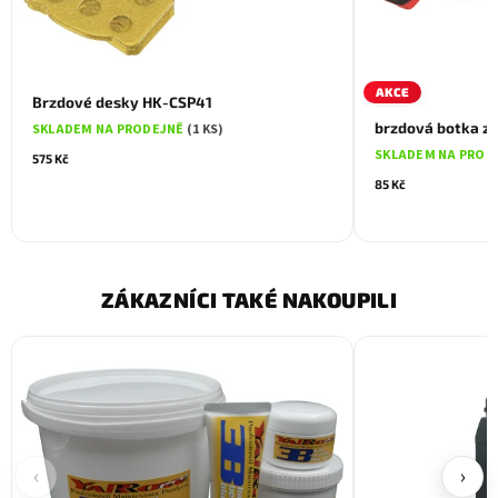
AKCE
Brzdové desky HK-CSP41
brzdová botka z
SKLADEM NA PRODEJNĚ
(1 KS)
SKLADEM NA PROD
575 Kč
85 Kč
ZÁKAZNÍCI TAKÉ NAKOUPILI
‹
›