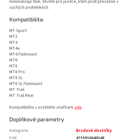
minimalizuje hluk. Skvělé pro jezdce, kteří jezdí převážně v
suchých podmínkách.
Kompatibilita:
MT Sport
MT2
MT4
MT4e
MT4 Flatmount
MT6
MT8
MT8 Pro
MT8 SL
MT8 SL Flatmount
MT Trail
MT Trail Rear
Kompatibilita s ostatními značkami
zde
.
Doplňkové parametry
Kategorie
:
Brzdové destičky
EAN
:
4715910040348