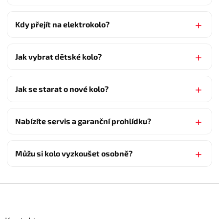
Kdy přejít na elektrokolo?
Jak vybrat dětské kolo?
Jak se starat o nové kolo?
Nabízíte servis a garanční prohlídku?
Můžu si kolo vyzkoušet osobně?
Z
á
p