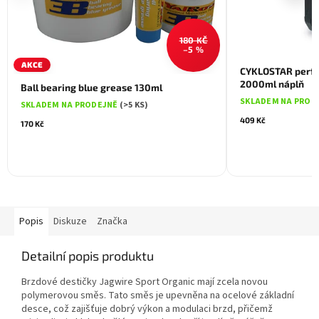
180 KČ
–5 %
AKCE
CYKLOSTAR perfo
2000ml náplň
Ball bearing blue grease 130ml
SKLADEM NA PROD
SKLADEM NA PRODEJNĚ
(>5 KS)
409 Kč
170 Kč
Popis
Diskuze
Značka
Detailní popis produktu
Brzdové destičky Jagwire Sport Organic mají zcela novou
polymerovou směs. Tato směs je upevněna na ocelové základní
desce, což zajišťuje dobrý výkon a modulaci brzd, přičemž