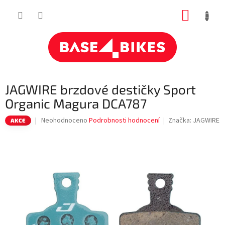
Přejít
NÁKUP
na
obsah
KOŠÍK
JAGWIRE brzdové destičky Sport
Organic Magura DCA787
Průměrné
Neohodnoceno
Podrobnosti hodnocení
Značka:
JAGWIRE
AKCE
hodnocení
produktu
je
0,0
z
5
hvězdiček.