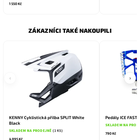
1 550 Kč
ZÁKAZNÍCI TAKÉ NAKOUPILI
‹
›
KENNY Cyklistická přilba SPLIT White
Pedály ICE FAST
Black
SKLADEM NA PROD
SKLADEM NA PRODEJNĚ
(1 KS)
790 Kč
4 895 Kč