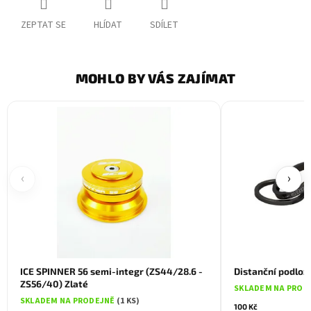
ZEPTAT SE
HLÍDAT
SDÍLET
MOHLO BY VÁS ZAJÍMAT
‹
›
ICE SPINNER 56 semi-integr (ZS44/28.6 -
Distanční podlož
ZS56/40) Zlaté
SKLADEM NA PROD
SKLADEM NA PRODEJNĚ
(1 KS)
100 Kč