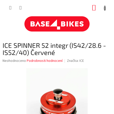
Přejít
NÁKUP
na
obsah
KOŠÍK
ICE SPINNER 52 integr (IS42/28.6 -
IS52/40) Červené
Průměrné
Neohodnoceno
Podrobnosti hodnocení
Značka:
ICE
hodnocení
produktu
je
0,0
z
5
hvězdiček.