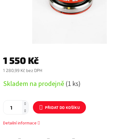
1 550 Kč
1 280,99 Kč bez DPH
Měrná
Skladem na prodejně
(1 ks)
cena:
PŘIDAT DO KOŠÍKU
Detailní informace