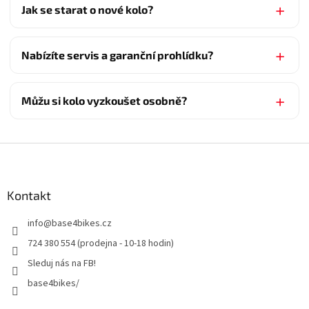
Jak se starat o nové kolo?
Nabízíte servis a garanční prohlídku?
Můžu si kolo vyzkoušet osobně?
Z
á
p
a
Kontakt
t
info
@
base4bikes.cz
í
724 380 554 (prodejna - 10-18 hodin)
Sleduj nás na FB!
base4bikes/