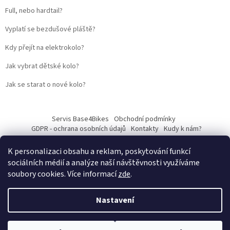
Full, nebo hardtail?
Vyplatí se bezdušové pláště?
Kdy přejít na elektrokolo?
Jak vybrat dětské kolo?
Jak se starat o nové kolo?
Servis Base4Bikes
Obchodní podmínky
GDPR - ochrana osobních údajů
Kontakty
Kudy k nám?
K personalizaci obsahu a reklam, poskytování funkcí
sociálních médií a analýze naší návštěvnosti využíváme
soubory cookies. Více informací
zde
.
Vytvořil Shoptet
Nastavení
Web vytvořil
Martin Kostelka – prodbykosta
Copyright 2026
Base4Bikes
. Všechna práva vyhrazena.
Upravit