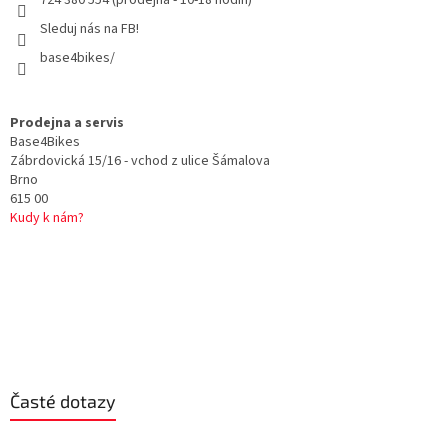
724 380 554 (prodejna - 10-18 hodin)
Sleduj nás na FB!
base4bikes/
Prodejna a servis
Base4Bikes
Zábrdovická 15/16 - vchod z ulice Šámalova
Brno
615 00
Kudy k nám?
Časté dotazy