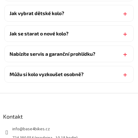
Jak vybrat dětské kolo?
Jak se starat o nové kolo?
Nabízíte servis a garanční prohlídku?
Můžu si kolo vyzkoušet osobně?
Z
á
p
a
Kontakt
t
info
@
base4bikes.cz
í