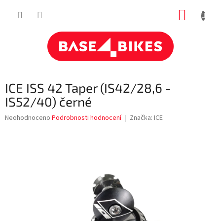
Přejít
NÁKUP
na
obsah
KOŠÍK
ICE ISS 42 Taper (IS42/28,6 -
IS52/40) černé
Průměrné
Neohodnoceno
Podrobnosti hodnocení
Značka:
ICE
hodnocení
produktu
je
0,0
z
5
hvězdiček.