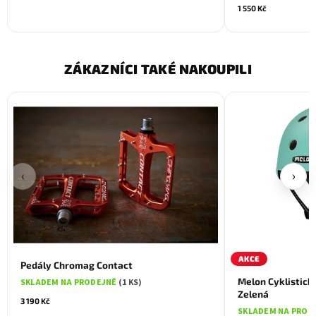
1 550 Kč
ZÁKAZNÍCI TAKÉ NAKOUPILI
‹
›
AKCE
Pedály Chromag Contact
Melon Cyklistická
SKLADEM NA PRODEJNĚ
(1 KS)
Zelená
3 190 Kč
SKLADEM NA PROD