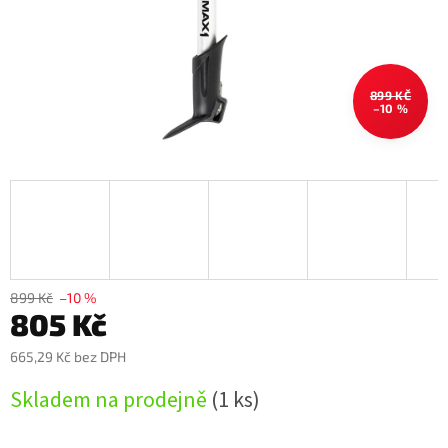
899 KČ
–10 %
899 Kč
–10 %
805 Kč
665,29 Kč bez DPH
Měrná
Skladem na prodejně
(1 ks)
cena: