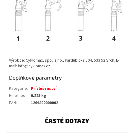
Výrobce: Cyklomax, spol. s r.o., Pardubická 504, 533 52 Srch. E-
mail: info@cyklomax.cz
Doplňkové parametry
Kategorie
:
Příslušenství
Hmotnost
:
0.225 kg
EAN
:
1269800000002
ČASTÉ DOTAZY