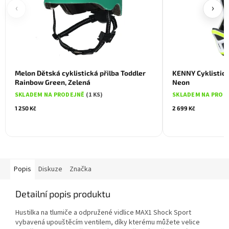
‹
›
Melon Dětská cyklistická přilba Toddler
KENNY Cyklistick
Rainbow Green, Zelená
Neon
SKLADEM NA PRODEJNĚ
(1 KS)
SKLADEM NA PROD
1 250 Kč
2 699 Kč
Popis
Diskuze
Značka
Detailní popis produktu
Hustilka na tlumiče a odpružené vidlice MAX1 Shock Sport
vybavená upouštěcím ventilem, díky kterému můžete velice