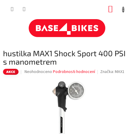
Přejít
NÁKUP
na
obsah
KOŠÍK
hustilka MAX1 Shock Sport 400 PSI
s manometrem
Průměrné
Neohodnoceno
Podrobnosti hodnocení
Značka:
MAX1
AKCE
hodnocení
produktu
je
0,0
z
5
hvězdiček.