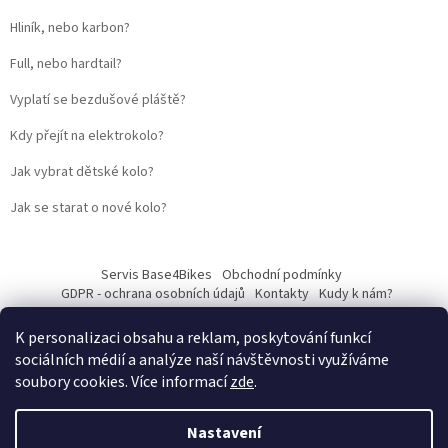
Hliník, nebo karbon?
Full, nebo hardtail?
Vyplatí se bezdušové pláště?
Kdy přejít na elektrokolo?
Jak vybrat dětské kolo?
Jak se starat o nové kolo?
Servis Base4Bikes
Obchodní podmínky
GDPR - ochrana osobních údajů
Kontakty
Kudy k nám?
K personalizaci obsahu a reklam, poskytování funkcí
sociálních médií a analýze naší návštěvnosti využíváme
soubory cookies. Více informací
zde
.
Vytvořil Shoptet
Nastavení
Web vytvořil
Martin Kostelka – prodbykosta