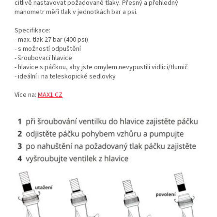
citlivě nastavovat požadované tlaky. Přesný a přehledný
manometr měří tlak v jednotkách bar a psi.
Specifikace:
- max. tlak 27 bar (400 psi)
- s možností odpuštění
- šroubovací hlavice
- hlavice s páčkou, aby jste omylem nevypustili vidlici/tlumič
- ideální i na teleskopické sedlovky
Více na:
MAX1.CZ