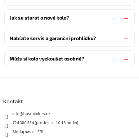
Jak se starat o nové kolo?
Nabízíte servis a garanční prohlídku?
Můžu si kolo vyzkoušet osobně?
Z
á
p
a
Kontakt
t
info
@
base4bikes.cz
í
724 380 554 (prodejna - 10-18 hodin)
Sleduj nás na FB!