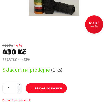
450 KČ
–4 %
450 Kč
–4 %
430 Kč
355,37 Kč bez DPH
Měrná
Skladem na prodejně
(1 ks)
cena:
PŘIDAT DO KOŠÍKU
Detailní informace