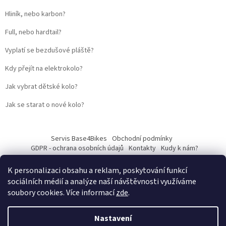
Hliník, nebo karbon?
Full, nebo hardtail?
Vyplatí se bezdušové pláště?
Kdy přejít na elektrokolo?
Jak vybrat dětské kolo?
Jak se starat o nové kolo?
Servis Base4Bikes
Obchodní podmínky
GDPR - ochrana osobních údajů
Kontakty
Kudy k nám?
K personalizaci obsahu a reklam, poskytování funkcí
sociálních médií a analýze naší návštěvnosti využíváme
soubory cookies. Více informací
zde
.
Vytvořil Shoptet
Nastavení
Web vytvořil
Martin Kostelka – prodbykosta