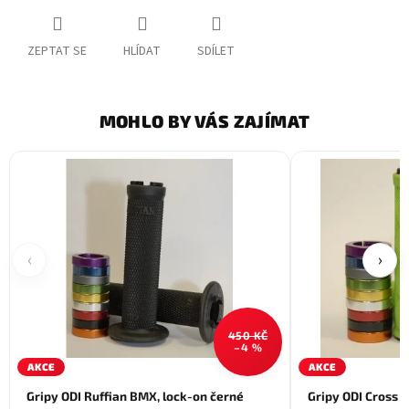
ZEPTAT SE
HLÍDAT
SDÍLET
MOHLO BY VÁS ZAJÍMAT
‹
›
450 KČ
–4 %
AKCE
AKCE
Gripy ODI Ruffian BMX, lock-on černé
Gripy ODI Cross t