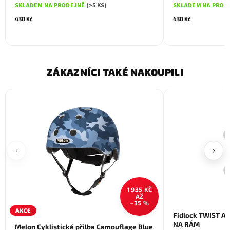
SKLADEM NA PRODEJNĚ
(>5 KS)
SKLADEM NA PROD
430 Kč
430 Kč
ZÁKAZNÍCI TAKÉ NAKOUPILI
‹
›
1 935 KČ
AŽ
–35 %
AKCE
Fidlock TWIST 
NA RÁM
Melon Cyklistická přilba Camouflage Blue