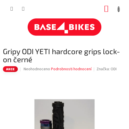
Přejít
NÁKUP
na
obsah
KOŠÍK
Gripy ODI YETI hardcore grips lock-
on černé
Průměrné
Neohodnoceno
Podrobnosti hodnocení
Značka:
ODI
AKCE
hodnocení
produktu
je
0,0
z
5
hvězdiček.