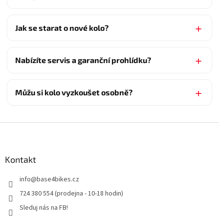
Jak se starat o nové kolo?
Nabízíte servis a garanční prohlídku?
Můžu si kolo vyzkoušet osobně?
Z
á
p
a
Kontakt
t
info
@
base4bikes.cz
í
724 380 554 (prodejna - 10-18 hodin)
Sleduj nás na FB!