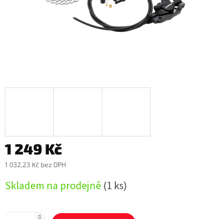
1 249 Kč
1 032,23 Kč bez DPH
Měrná
Skladem na prodejně
(1 ks)
cena: