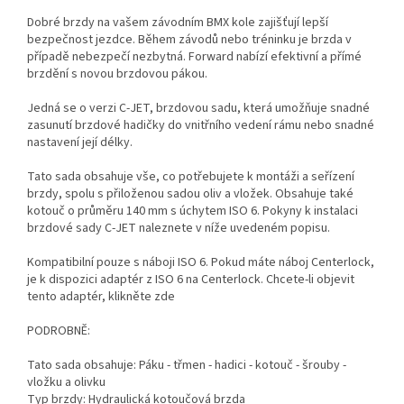
Dobré brzdy na vašem závodním BMX kole zajišťují lepší
bezpečnost jezdce. Během závodů nebo tréninku je brzda v
případě nebezpečí nezbytná. Forward nabízí efektivní a přímé
brzdění s novou brzdovou pákou.
Jedná se o verzi C-JET, brzdovou sadu, která umožňuje snadné
zasunutí brzdové hadičky do vnitřního vedení rámu nebo snadné
nastavení její délky.
Tato sada obsahuje vše, co potřebujete k montáži a seřízení
brzdy, spolu s přiloženou sadou oliv a vložek. Obsahuje také
kotouč o průměru 140 mm s úchytem ISO 6. Pokyny k instalaci
brzdové sady C-JET naleznete v níže uvedeném popisu.
Kompatibilní pouze s náboji ISO 6. Pokud máte náboj Centerlock,
je k dispozici adaptér z ISO 6 na Centerlock. Chcete-li objevit
tento adaptér, klikněte zde
PODROBNĚ:
Tato sada obsahuje: Páku - třmen - hadici - kotouč - šrouby -
vložku a olivku
Typ brzdy: Hydraulická kotoučová brzda