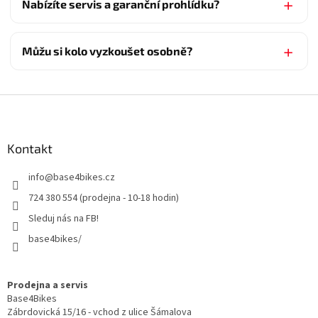
Nabízíte servis a garanční prohlídku?
Můžu si kolo vyzkoušet osobně?
Z
á
p
a
Kontakt
t
info
@
base4bikes.cz
í
724 380 554 (prodejna - 10-18 hodin)
Sleduj nás na FB!
base4bikes/
Prodejna a servis
Base4Bikes
Zábrdovická 15/16 - vchod z ulice Šámalova