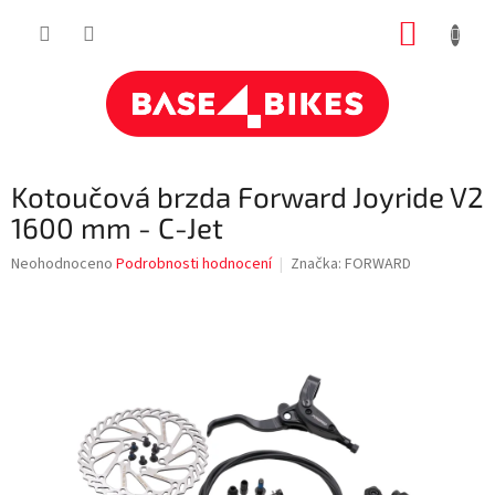
Přejít
NÁKUP
na
obsah
KOŠÍK
Kotoučová brzda Forward Joyride V2
1600 mm - C-Jet
Průměrné
Neohodnoceno
Podrobnosti hodnocení
Značka:
FORWARD
hodnocení
produktu
je
0,0
z
5
hvězdiček.