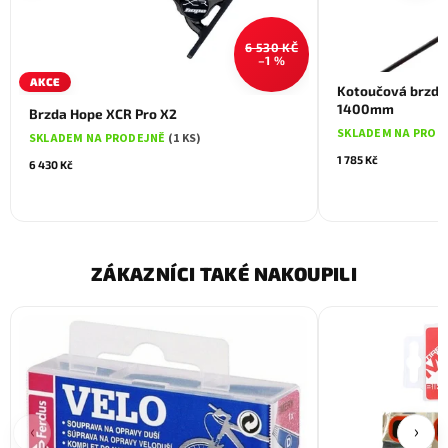
6 530 KČ
–1 %
AKCE
Kotoučová brzda
1400mm
Brzda Hope XCR Pro X2
SKLADEM NA PROD
SKLADEM NA PRODEJNĚ
(1 KS)
1 785 Kč
6 430 Kč
ZÁKAZNÍCI TAKÉ NAKOUPILI
‹
›