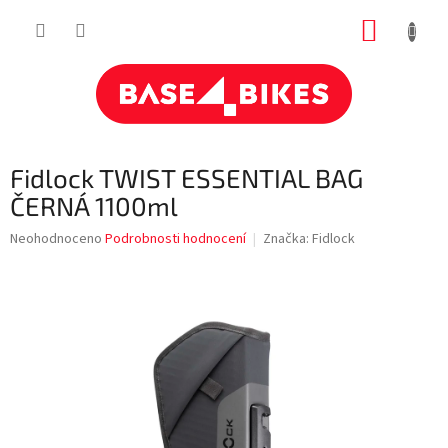
Přejít
NÁKUP
na
obsah
KOŠÍK
Fidlock TWIST ESSENTIAL BAG
ČERNÁ 1100ml
Průměrné
Neohodnoceno
Podrobnosti hodnocení
Značka:
Fidlock
hodnocení
produktu
je
0,0
z
5
hvězdiček.