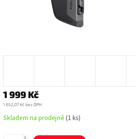
1 999 Kč
1 652,07 Kč bez DPH
Měrná
Skladem na prodejně
(1 ks)
cena: