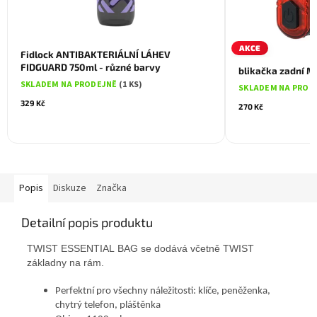
AKCE
Fidlock ANTIBAKTERIÁLNÍ LÁHEV
FIDGUARD 750ml - různé barvy
blikačka zadní 
SKLADEM NA PRODEJNĚ
(1 KS)
SKLADEM NA PROD
329 Kč
270 Kč
Popis
Diskuze
Značka
Detailní popis produktu
TWIST ESSENTIAL BAG se dodává včetně TWIST
základny na rám.
Perfektní pro všechny náležitosti: klíče, peněženka,
chytrý telefon, pláštěnka