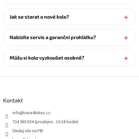
Jak se starat o nové kolo?
Nabízíte servis a garanční prohlídku?
Můžu si kolo vyzkoušet osobně?
Z
á
p
a
Kontakt
t
info
@
base4bikes.cz
í
724 380 554 (prodejna - 10-18 hodin)
Sleduj nás na FB!