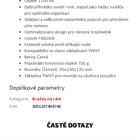
Objem 1100 ml
Další přihrádky uvnitř i vně, stejně jako háčky na klíče
pro optimální organizaci
Skládací a velikostně nastavitelný popruh pro přenášení
přes rameno
Optimalizovaný design pro rámový trojúhelník
Uzávěr FIDLOCK
Materiál odolný proti stříkající vodě
Kompatibilní se všemi základnami TWIST
Barva: Černá
Maximální hmotnost výplně 700 g
Rozměry (ŠxVxH): 95x230x120 mm
Základna TWIST pro montáž na závitová pouzdra
Doplňkové parametry
Kategorie
:
Brašny na rám
EAN
:
4251207404740
ČASTÉ DOTAZY