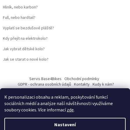
Hliník, nebo karbon?
Full, nebo hardtail?
Vyplatí se bezdušové pláště?
Kdy přejít na elektrokolo?
Jak vybrat dětské kolo?
Jak se starat o nové kolo?
Servis Base4Bikes
Obchodní podmínky
GDPR - ochrana osobních údajů
Kontakty
Kudy k nám?
K personalizaci obsahu a reklam, poskytování funkcí
sociálních médií a analýze naší návštěvnosti využíváme
soubory cookies. Více informací
zde
.
Vytvořil Shoptet
Nastavení
Web vytvořil
Martin Kostelka – prodbykosta