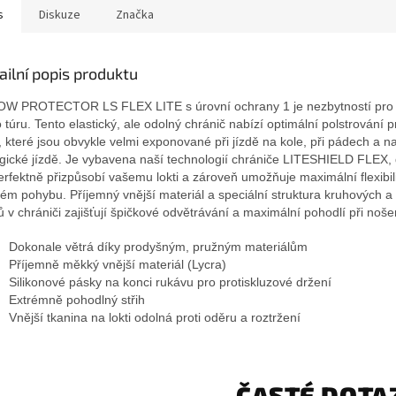
s
Diskuze
Značka
ailní popis produktu
W PROTECTOR LS FLEX LITE s úrovní ochrany 1 je nezbytností pro
o túru. Tento elastický, ale odolný chránič nabízí optimální polstrování 
y, které jsou obvykle velmi exponované při jízdě na kole, při pádech a n
gické jízdě. Je vybavena naší technologií chrániče LITESHIELD FLEX, 
erfektně přizpůsobí vašemu lokti a zároveň umožňuje maximální flexibili
ém pohybu. Příjemný vnější materiál a speciální struktura kruhových a
ů v chrániči zajišťují špičkové odvětrávání a maximální pohodlí při noše
Dokonale větrá díky prodyšným, pružným materiálům
Příjemně měkký vnější materiál (Lycra)
Silikonové pásky na konci rukávu pro protiskluzové držení
Extrémně pohodlný střih
Vnější tkanina na lokti odolná proti oděru a roztržení
ČASTÉ DOTA