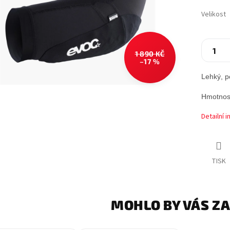
Velikost
1 890 KČ
–17 %
Lehký, p
Hmotnost
Detailní 
TISK
MOHLO BY VÁS Z