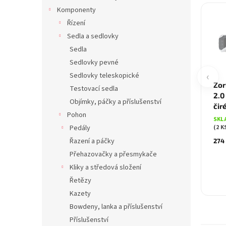
Komponenty
Řízení
Sedla a sedlovky
Sedla
Sedlovky pevné
‹
Sedlovky teleskopické
Zor
Testovací sedla
2.0 
Objímky, páčky a příslušenství
čir
Pohon
SKL
Pedály
(2 K
Řazení a páčky
274
Přehazovačky a přesmykače
Kliky a středová složení
Řetězy
Kazety
Bowdeny, lanka a příslušenství
Příslušenství