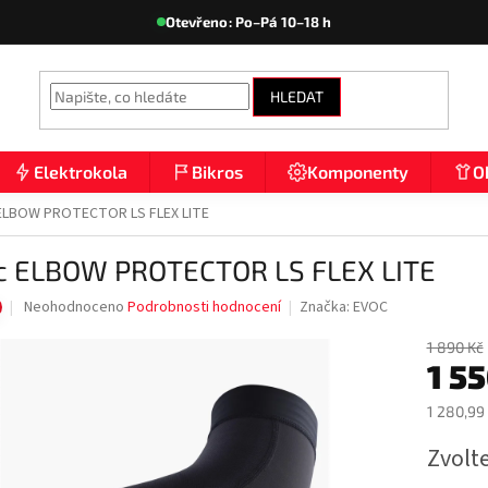
Otevřeno: Po–Pá 10–18 h
HLEDAT
Elektrokola
Bikros
Komponenty
O
ELBOW PROTECTOR LS FLEX LITE
c ELBOW PROTECTOR LS FLEX LITE
Průměrné
Neohodnoceno
Podrobnosti hodnocení
Značka:
EVOC
hodnocení
produktu
1 890 Kč
1 5
je
0,0
z
1 280,99
5
Měrná
hvězdiček.
Zvolt
cena: