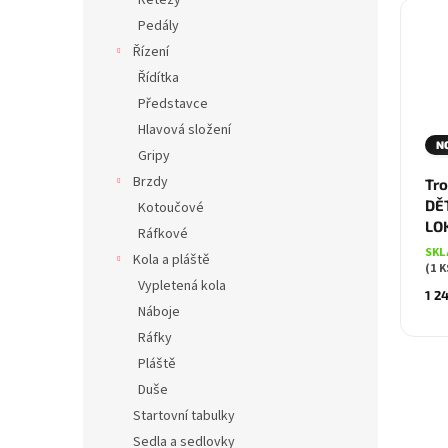
Řetězy
Pedály
Řízení
Řídítka
Představce
Hlavová složení
N
Gripy
Brzdy
Tro
DĚ
Kotoučové
LO
Ráfkové
SKL
Kola a pláště
(1 K
Vypletená kola
1 2
Náboje
Ráfky
Pláště
Duše
Startovní tabulky
Sedla a sedlovky