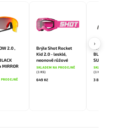
›
OW 2.0 ,
Brýle Shot Rocket
Brýle TITAN, rám
Kid 2.0 - lesklé,
BLACK MATT, skl
BLACK
neonově růžové
SUPER WHITE CA
la MIRROR
SKLADEM NA PRODEJNĚ
SKLADEM NA PRODE
(1 KS)
(1 KS)
 PRODEJNĚ
649 Kč
3 879 Kč