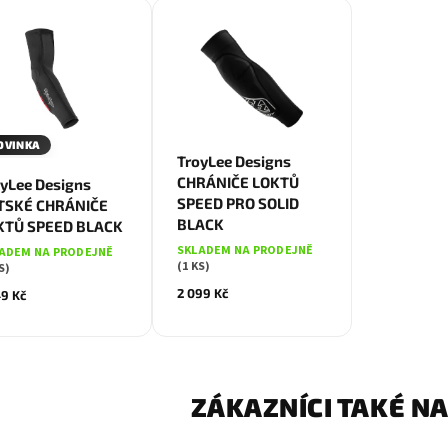
OVINKA
XS-S
M-L
XL-XX
M
L
TroyLee Designs
CHRÁNIČE LOKTŮ
yLee Designs
SPEED PRO SOLID
TSKÉ CHRÁNIČE
BLACK
KTŮ SPEED BLACK
SKLADEM NA PRODEJNĚ
ADEM NA PRODEJNĚ
(1 KS)
S)
2 099 Kč
49 Kč
ZÁKAZNÍCI TAKÉ NA