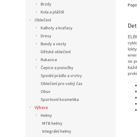
Brzdy
Popi
Kola a pláště
Oblečení
Det
Kalhoty a kraťasy
Dresy
ELBO
cykl
Bundy a vesty
lokt
Dětské oblečení
ener
Rukavice
se p
každ
Čepice a ponožky
prvk
Spodní prádlo a vrstvy
Oblečení pro volný čas
Obuv
Sportovní kosmetika
Výbava
Helmy
MTB helmy
Integrální helmy