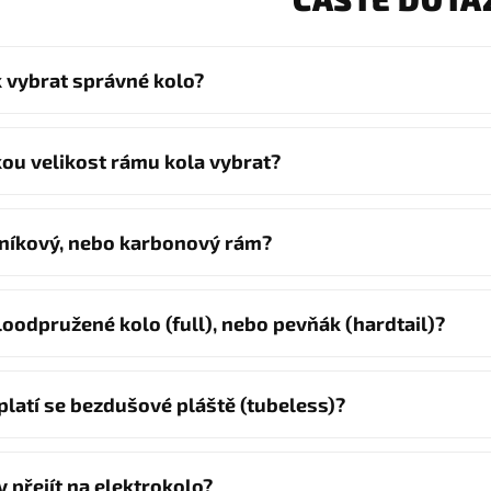
k vybrat správné kolo?
kou velikost rámu kola vybrat?
iníkový, nebo karbonový rám?
loodpružené kolo (full), nebo pevňák (hardtail)?
platí se bezdušové pláště (tubeless)?
y přejít na elektrokolo?