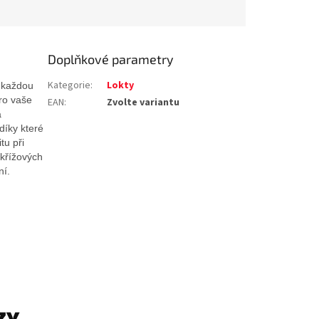
Doplňkové parametry
Kategorie
:
Lokty
 každou
pro vaše
EAN
:
Zvolte variantu
a
díky které
tu při
 křížových
ní.
ZY