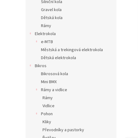
Silniční kola
n
Gravel kola
e
Dětská kola
l
Rámy
Elektrokola
e-MTB
Městská a trekingová elektrokola
Dětská elektrokola
Bikros
Bikrosová kola
Mini BMX
Rámy a vidlice
Rámy
Vidlice
Pohon
Kliky
Převodníky a pastorky