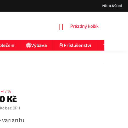
PŘIHLÁŠENÍ
NÁKUPNÍ
Prázdný košík
KOŠÍK
blečení
Výbava
Příslušenství
Nologo
–17 %
50 Kč
 Kč bez DPH
e variantu