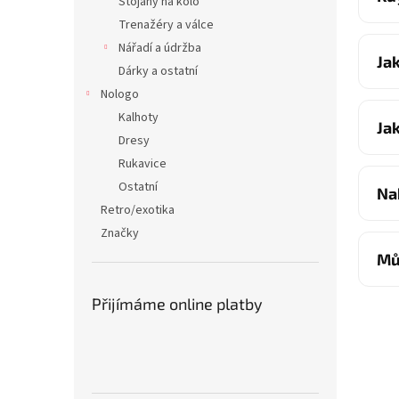
Stojany na kolo
Trenažéry a válce
Nářadí a údržba
Ja
Dárky a ostatní
Nologo
Kalhoty
Ja
Dresy
Rukavice
Ostatní
Na
Retro/exotika
Značky
Mů
Přijímáme online platby