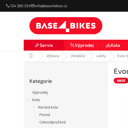
Přejít
724 380 554
info@base4bikes.cz
na
obsah
Výprodej
Kola
Servis
Domů
Výbava
Chrániče
Lokty
Evoc 
P
Evo
o
Přeskočit
s
Kategorie
kategorie
AKCE
t
r
Výprodej
a
Kola
n
Horská kola
n
í
Pevná
p
Celoodpružená
a