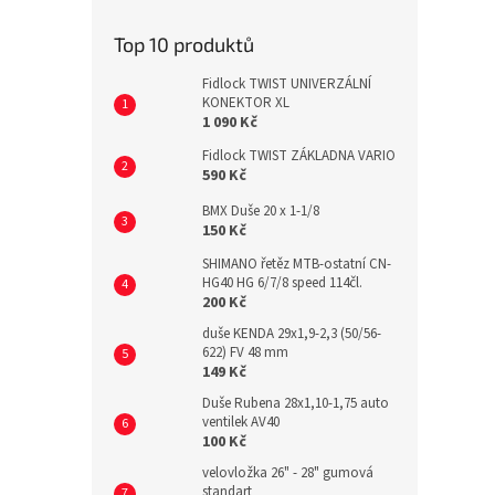
Top 10 produktů
Fidlock TWIST UNIVERZÁLNÍ
KONEKTOR XL
1 090 Kč
Fidlock TWIST ZÁKLADNA VARIO
590 Kč
BMX Duše 20 x 1-1/8
150 Kč
SHIMANO řetěz MTB-ostatní CN-
HG40 HG 6/7/8 speed 114čl.
200 Kč
duše KENDA 29x1,9-2,3 (50/56-
622) FV 48 mm
149 Kč
Duše Rubena 28x1,10-1,75 auto
ventilek AV40
100 Kč
velovložka 26" - 28" gumová
standart