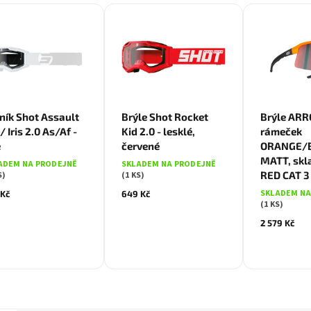
ník Shot Assault
Brýle Shot Rocket
Brýle ARR
/ Iris 2.0 As/Af -
Kid 2.0 - lesklé,
rámeček
é
červené
ORANGE/
MATT, sk
ADEM NA PRODEJNĚ
SKLADEM NA PRODEJNĚ
RED CAT 3
S)
(1 KS)
SKLADEM NA
 Kč
649 Kč
(1 KS)
2 579 Kč