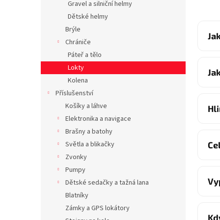
Gravel a silniční helmy
Dětské helmy
Brýle
Ja
Chrániče
Páteř a tělo
Lokty
Ja
Kolena
Příslušenství
Košíky a láhve
Hl
Elektronika a navigace
Brašny a batohy
Ce
Světla a blikačky
Zvonky
Pumpy
Vy
Dětské sedačky a tažná lana
Blatníky
Zámky a GPS lokátory
Kd