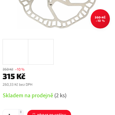
350 KČ
–10 %
350 Kč
–10 %
315 Kč
260,33 Kč bez DPH
Měrná
Skladem na prodejně
(2 ks)
cena: