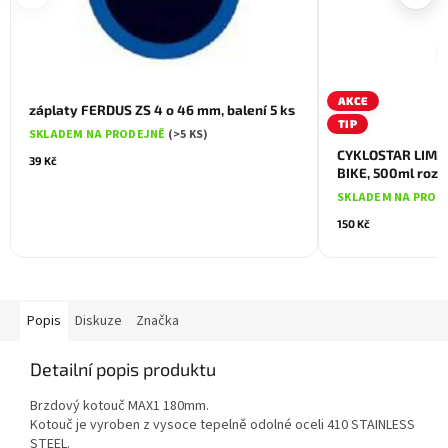
AKCE
záplaty FERDUS ZS 4 o 46 mm, balení 5 ks
TIP
SKLADEM NA PRODEJNĚ
(>5 KS)
CYKLOSTAR LIMIT
39 Kč
BIKE, 500ml roz
SKLADEM NA PROD
150 Kč
Popis
Diskuze
Značka
Detailní popis produktu
Brzdový kotouč MAX1 180mm.
Kotouč je vyroben z vysoce tepelně odolné oceli 410 STAINLESS
STEEL.