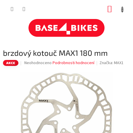
Přejít
NÁKUP
na
obsah
KOŠÍK
brzdový kotouč MAX1 180 mm
Průměrné
Neohodnoceno
Podrobnosti hodnocení
Značka:
MAX1
AKCE
hodnocení
produktu
je
0,0
z
5
hvězdiček.