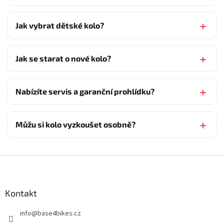
Jak vybrat dětské kolo?
Jak se starat o nové kolo?
Nabízíte servis a garanční prohlídku?
Můžu si kolo vyzkoušet osobně?
Z
á
p
a
Kontakt
t
info
@
base4bikes.cz
í