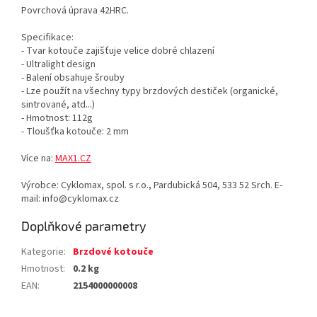
Povrchová úprava 42HRC.
Specifikace:
- Tvar kotouče zajišťuje velice dobré chlazení
- Ultralight design
- Balení obsahuje šrouby
- Lze použít na všechny typy brzdových destiček (organické,
sintrované, atd...)
- Hmotnost: 112g
- Tloušťka kotouče: 2 mm
Více na:
MAX1.CZ
Výrobce: Cyklomax, spol. s r.o., Pardubická 504, 533 52 Srch. E-
mail: info@cyklomax.cz
Doplňkové parametry
Kategorie
:
Brzdové kotouče
Hmotnost
:
0.2 kg
EAN
:
2154000000008