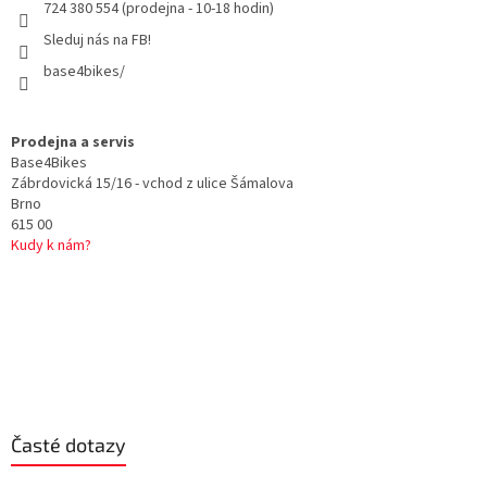
724 380 554 (prodejna - 10-18 hodin)
Sleduj nás na FB!
base4bikes/
Prodejna a servis
Base4Bikes
Zábrdovická 15/16 - vchod z ulice Šámalova
Brno
615 00
Kudy k nám?
Časté dotazy