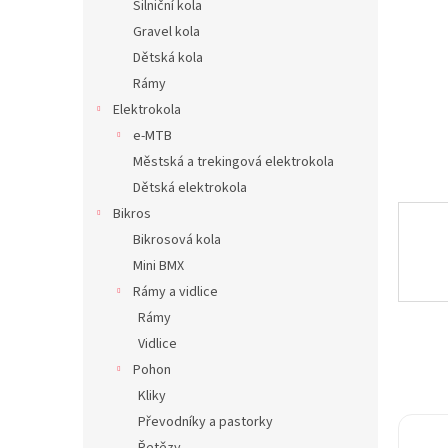
Silniční kola
n
Gravel kola
e
Dětská kola
l
Rámy
Elektrokola
e-MTB
Městská a trekingová elektrokola
Dětská elektrokola
Bikros
Bikrosová kola
Mini BMX
Rámy a vidlice
Rámy
Vidlice
Pohon
Kliky
Převodníky a pastorky