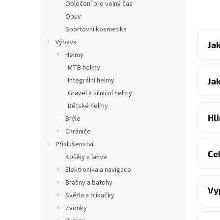
Oblečení pro volný čas
Obuv
Sportovní kosmetika
Výbava
Ja
Helmy
MTB helmy
Integrální helmy
Ja
Gravel a silniční helmy
Dětské helmy
Hl
Brýle
Chrániče
Příslušenství
Ce
Košíky a láhve
Elektronika a navigace
Brašny a batohy
Vy
Světla a blikačky
Zvonky