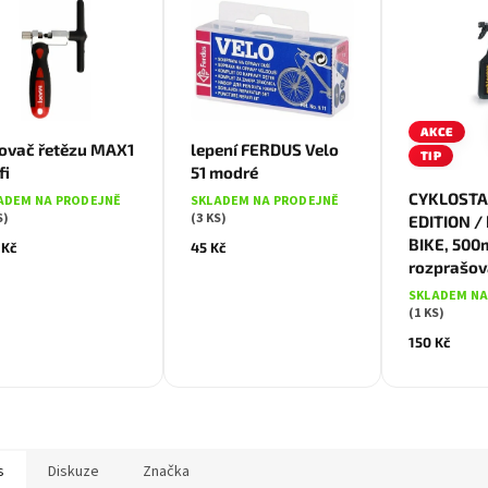
AKCE
ovač řetězu MAX1
lepení FERDUS Velo
TIP
fi
51 modré
CYKLOSTA
ADEM NA PRODEJNĚ
SKLADEM NA PRODEJNĚ
S)
(3 KS)
EDITION /
BIKE, 500
 Kč
45 Kč
rozprašov
SKLADEM NA
(1 KS)
150 Kč
s
Diskuze
Značka