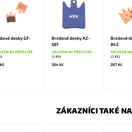
dové desky GF-
Brzdové desky AZ-
Brzdové d
581
842
ADEM NA PRODEJNĚ
SKLADEM NA PRODEJNĚ
SKLADEM NA
S)
(1 KS)
(1 KS)
 Kč
304 Kč
287 Kč
ZÁKAZNÍCI TAKÉ NA