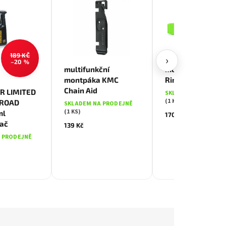
189 KČ
›
–20 %
multifunkční
montpáky MUC-
montpáka KMC
RimStix - zelené
Chain Aid
R LIMITED
SKLADEM NA PRODE
(1 KS)
 ROAD
SKLADEM NA PRODEJNĚ
(1 KS)
ml
170 Kč
ač
139 Kč
 PRODEJNĚ