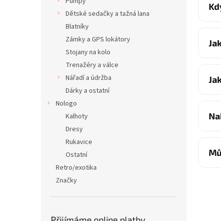
Pumpy
Kd
Dětské sedačky a tažná lana
Blatníky
Zámky a GPS lokátory
Ja
Stojany na kolo
Trenažéry a válce
Nářadí a údržba
Ja
Dárky a ostatní
Nologo
Na
Kalhoty
Dresy
Rukavice
Mů
Ostatní
Retro/exotika
Značky
Přijímáme online platby