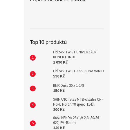
Top 10 produktů
Fidlock TWIST UNIVERZÁLNÍ
KONEKTOR XL
1 090 Kč
Fidlock TWIST ZÁKLADNA VARIO
590 Kč
BMX Duše 20 x 1-1/8
150 Kč
SHIMANO řetěz MTB-ostatní CN-
HG40 HG 6/7/8 speed 114čl.
200 Kč
duše KENDA 29x1,9-2,3 (50/56-
622) FV 48 mm
149 Kč