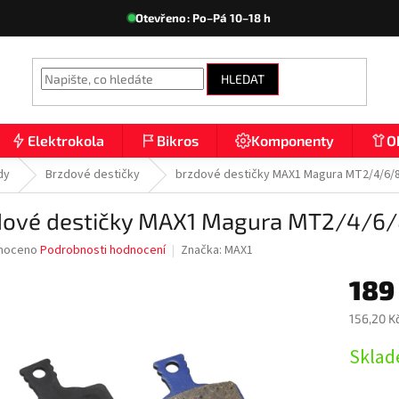
Otevřeno: Po–Pá 10–18 h
HLEDAT
Elektrokola
Bikros
Komponenty
O
dy
Brzdové destičky
brzdové destičky MAX1 Magura MT2/4/6/
dové destičky MAX1 Magura MT2/4/6
né
noceno
Podrobnosti hodnocení
Značka:
MAX1
ní
189
u
156,20 K
Měrná
Sklad
cena:
ek.