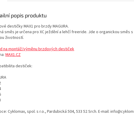
ailní popis produktu
ové destičky MAX1 pro brzdy MAGURA.
ná směs je určena pro XC ježdění a lehčí freeride. Jde o organickou směs s 
ou životností.
d na montáž/výměnu brzdových destiček
na:
MAX1.CZ
tibilita destiček:
URA
2
4
6
8
ce: Cyklomax, spol. s r.o., Pardubická 504, 533 52 Srch. E-mail: info@cyklom