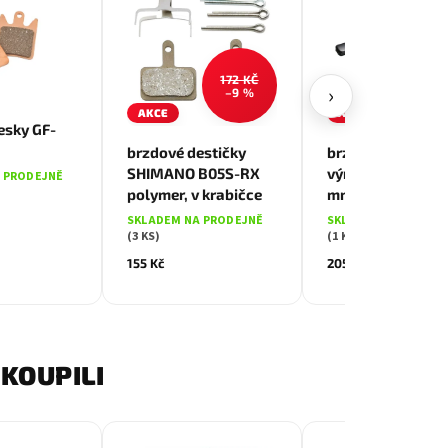
172 KČ
230 
›
–9 %
–10
AKCE
AKCE
esky GF-
brzdové destičky
brzdová botka zá
SHIMANO B05S-RX
výměnná MAX1 7
 PRODEJNĚ
polymer, v krabičce
mm červená
SKLADEM NA PRODEJNĚ
SKLADEM NA PRODE
(3 KS)
(1 KS)
155 Kč
205 Kč
KOUPILI