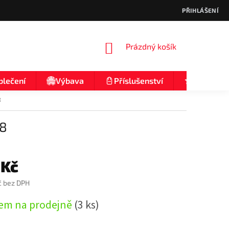
PŘIHLÁŠENÍ
NÁKUPNÍ
Prázdný košík
KOŠÍK
blečení
Výbava
Příslušenství
Nologo
8
/8
 Kč
č bez DPH
em na prodejně
(3 ks)