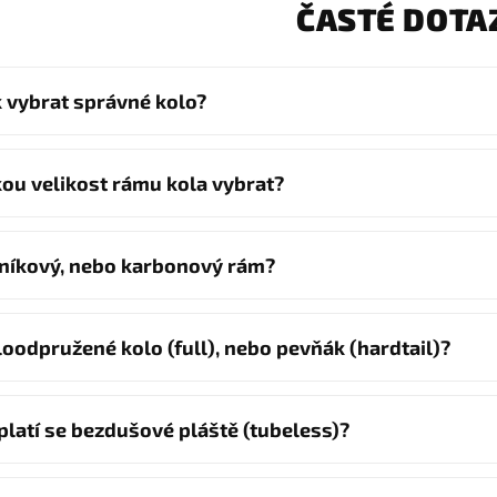
ČASTÉ DOTA
k vybrat správné kolo?
kou velikost rámu kola vybrat?
iníkový, nebo karbonový rám?
loodpružené kolo (full), nebo pevňák (hardtail)?
platí se bezdušové pláště (tubeless)?