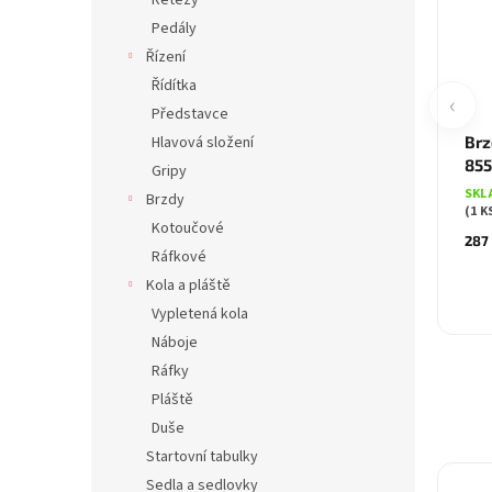
Řetězy
Pedály
Řízení
Řídítka
‹
Představce
Hlavová složení
Brz
855
Gripy
SKL
Brzdy
(1 K
Kotoučové
287
Ráfkové
Kola a pláště
Vypletená kola
Náboje
Ráfky
Pláště
Duše
Startovní tabulky
Sedla a sedlovky