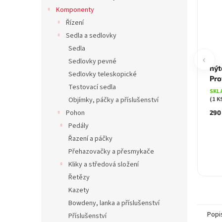
Komponenty
Řízení
Sedla a sedlovky
Sedla
‹
Sedlovky pevné
nýt
Sedlovky teleskopické
Pro
Testovací sedla
SKL
(1 K
Objímky, páčky a příslušenství
Pohon
290
Pedály
Řazení a páčky
Přehazovačky a přesmykače
Kliky a středová složení
Řetězy
Kazety
Bowdeny, lanka a příslušenství
Popi
Příslušenství