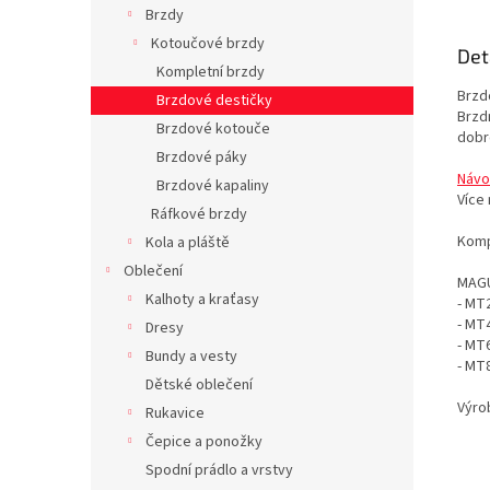
Brzdy
Kotoučové brzdy
Det
Kompletní brzdy
Brzd
Brzdové destičky
Brzd
Brzdové kotouče
dobr
Brzdové páky
Návo
Brzdové kapaliny
Více 
Ráfkové brzdy
Kompa
Kola a pláště
Oblečení
MAG
Kalhoty a kraťasy
- MT
- MT
Dresy
- MT
Bundy a vesty
- MT
Dětské oblečení
Výrob
Rukavice
Čepice a ponožky
Spodní prádlo a vrstvy